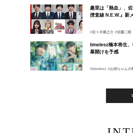
趣里は「熱血」、佐
捜査線 N.E.W.』
#佐々木蔵之介
#佐藤二朗
timelesz橋本
幕開けを予感
#timelesz
#お姉ちゃんの
IN