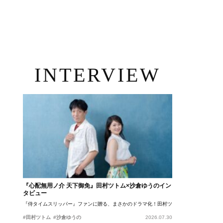
INTERVIEW
『心配無用ノ介 天下御免』田村ツトム×沙倉ゆうのイン
タビュー
『侍タイムスリッパー』ファンに贈る、まさかのドラマ化！田村ツトム×沙倉ゆうのが語
#田村ツトム
#沙倉ゆうの
2026.07.30