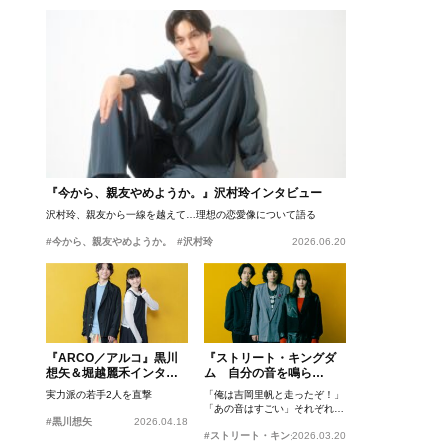
『今から、親友やめようか。』沢村玲インタビュー
沢村玲、親友から一線を越えて…理想の恋愛像について語る
#今から、親友やめようか。
#沢村玲
2026.06.20
『ARCO／アルコ』黒川
『ストリート・キングダ
想矢＆堀越麗禾インタビ
ム 自分の音を鳴ら
ュー
せ。』峯田和伸、若葉竜
実力派の若手2人を直撃
「俺は吉岡里帆と走ったぞ！」
也、吉岡里帆インタビュ
「あの音はすごい」それぞれの
ー
#黒川想矢
2026.04.18
忘れがたいシーンとは？
#ストリート・キングダム 自分の音を鳴らせ。
2026.03.20