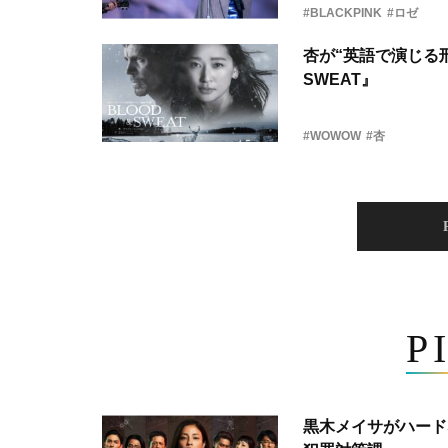
#BLACKPINK
#ロゼ
杏が“英語で演じる刑
SWEAT』
#WOWOW
#杏
P
黒木メイサがハード