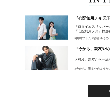
『心配無用ノ介 天
『侍タイムスリッパー
『心配無用ノ介』撮影
#田村ツトム
#沙倉ゆうの
『今から、親友やめ
沢村玲、親友から一線
#今から、親友やめようか