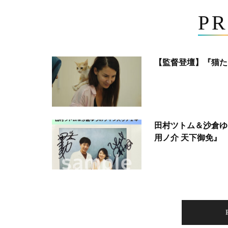
PR
【監督登壇】『猫た
田村ツトム＆沙倉ゆ
用ノ介 天下御免』