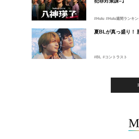
犯罪対策課–』
#Hulu
#Hulu週間ランキ
夏BLが真っ盛り！
#BL
#コントラスト
M