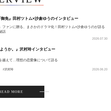
下御免』田村ツトム×沙倉ゆうのインタビュー
』ファンに贈る、まさかのドラマ化！田村ツトム×沙倉ゆうのが語る
秘話
2026.07.30
ようか。』沢村玲インタビュー
を越えて…理想の恋愛像について語る
。
#沢村玲
2026.06.20
READ MORE