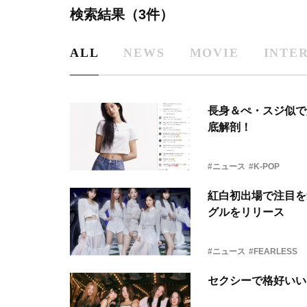
検索結果（3件）
ALL
NEWS
MOVIE
INTE
長身＆ぺ・スジ似で人
底解剖！
#ニュース
#K-POP
紅白初出場で注目を集
グルをリリース
#ニュース
#FEARLESS
セクシーで格好いい“