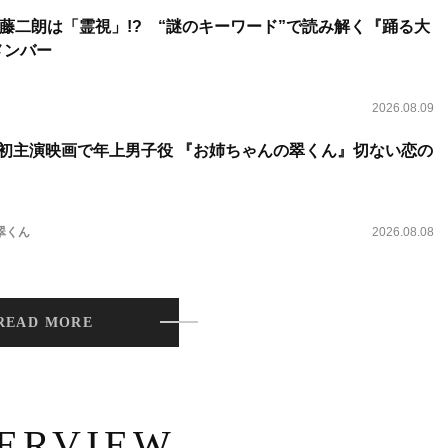
藤二朗は「霊視」!? “謎のキーワード”で読み解く『踊る大
新メンバー
2026.08.09
将生、初主演映画で年上男子役 『お姉ちゃんの翠くん』切ない恋の
翠くん
2026.08.08
READ MORE
TERVIEW