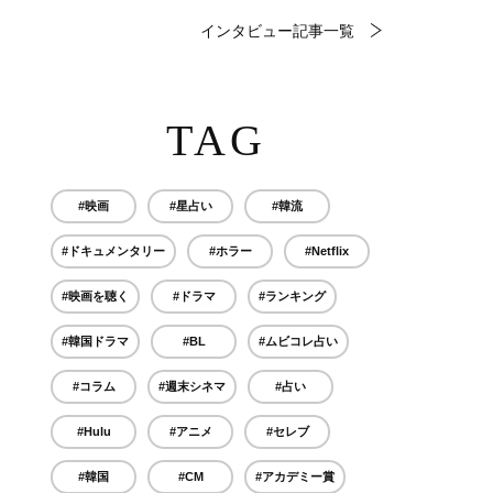
インタビュー記事一覧
TAG
#映画
#星占い
#韓流
#ドキュメンタリー
#ホラー
#Netflix
#映画を聴く
#ドラマ
#ランキング
#韓国ドラマ
#BL
#ムビコレ占い
#コラム
#週末シネマ
#占い
#Hulu
#アニメ
#セレブ
#韓国
#CM
#アカデミー賞