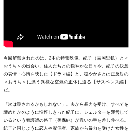
今回解禁されたのは、2本の特報映像。紀子（吉岡里帆）と＜
おうち＞の出会い、住人たちとの穏やかな日々や、紀子の決意
の表情・心情を映した【ドラマ編】と、穏やかさとは正反対の
＜おうち＞に漂う異様な空気の正体に迫る【サスペンス編】
だ。
「次は殺されるかもしれない」。夫から暴力を受け、すべてを
諦めたかのように憔悴しきった紀子に、シェルターを運営して
いるという看護師の路子（美保純）が救いの手を差し伸べる。
紀子と同じように恋人や配偶者、家族から暴力を受けた女性を