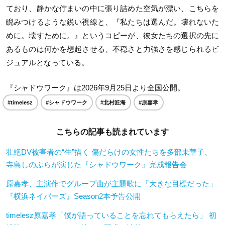
ており、静かな佇まいの中に張り詰めた空気が漂い、こちらを
睨みつけるような鋭い視線と、『私たちは選んだ。壊れないた
めに。壊すために。』というコピーが、彼女たちの選択の先に
あるものは何かを想起させる、不穏さと力強さを感じられるビ
ジュアルとなっている。
『シャドウワーク』は2026年9月25日より全国公開。
#timelesz
#シャドウワーク
#北村匠海
#原嘉孝
こちらの記事も読まれています
壮絶DV被害者の“生”描く 傷だらけの女性たちを多部未華子、
寺島しのぶらが演じた『シャドウワーク』完成報告会
原嘉孝、主演作でグループ曲が主題歌に「大きな目標だった」
『横浜ネイバーズ』Season2本予告公開
timelesz原嘉孝「僕が語っていることを忘れてもらえたら」 初