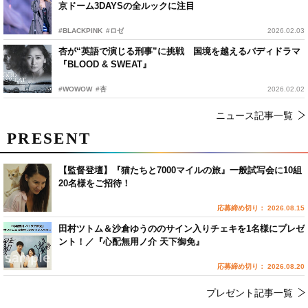
京ドーム3DAYSの全ルックに注目
#BLACKPINK
#ロゼ
2026.02.03
杏が“英語で演じる刑事”に挑戦 国境を越えるバディドラマ
『BLOOD & SWEAT』
#WOWOW
#杏
2026.02.02
ニュース記事一覧
PRESENT
【監督登壇】『猫たちと7000マイルの旅』一般試写会に10組
20名様をご招待！
応募締め切り： 2026.08.15
田村ツトム＆沙倉ゆうののサイン入りチェキを1名様にプレゼ
ント！／『心配無用ノ介 天下御免』
応募締め切り： 2026.08.20
プレゼント記事一覧