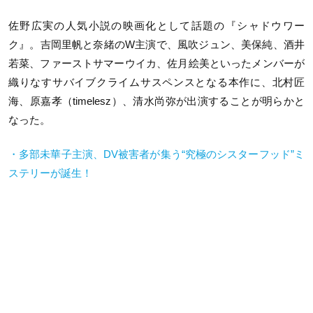
佐野広実の人気小説の映画化として話題の『シャドウワー
ク』。吉岡里帆と奈緒のW主演で、風吹ジュン、美保純、酒井
若菜、ファーストサマーウイカ、佐月絵美といったメンバーが
織りなすサバイブクライムサスペンスとなる本作に、北村匠
海、原嘉孝（timelesz）、清水尚弥が出演することが明らかと
なった。
・多部未華子主演、DV被害者が集う“究極のシスターフッド”ミ
ステリーが誕生！