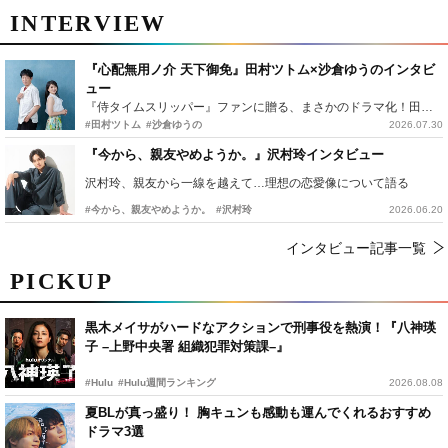
INTERVIEW
『心配無用ノ介 天下御免』田村ツトム×沙倉ゆうのインタビ
ュー
『侍タイムスリッパー』ファンに贈る、まさかのドラマ化！田村ツトム×沙倉ゆうのが語る『心配無用ノ介』撮影秘話
#田村ツトム
#沙倉ゆうの
2026.07.30
『今から、親友やめようか。』沢村玲インタビュー
沢村玲、親友から一線を越えて…理想の恋愛像について語る
#今から、親友やめようか。
#沢村玲
2026.06.20
インタビュー記事一覧
PICKUP
黒木メイサがハードなアクションで刑事役を熱演！『八神瑛
子 –上野中央署 組織犯罪対策課–』
#Hulu
#Hulu週間ランキング
2026.08.08
夏BLが真っ盛り！ 胸キュンも感動も運んでくれるおすすめ
ドラマ3選