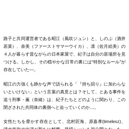
路子と共同運営者である昭江（風吹ジュン）と、しのぶ（酒井
若菜）、奈美（ファーストサマーウイカ）、凛（佐月絵美）の
４人が暮らす昔ながらの日本家屋で、紀子は自分の居場所を見
つける。しかし、その穏やかな日常の裏には“特別なルール”が
存在していた―。
昭江の力強くも静かな声で語られる「『持ち回り』に加わらな
いといけない」という言葉の真意とは？そして、とある事件を
追う刑事・薫（奈緒）は、紀子たちとどのように関わり、この
閉ざされた共同体の裏側へと迫っていくのか…。
女性たちを脅かす存在として、北村匠海、原嘉孝(timelesz)、