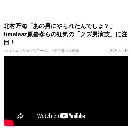
北村匠海「あの男にやられたんでしょ？」
timelesz原嘉孝らの狂気の「クズ男演技」に注
目！
#timelesz
#シャドウワーク
#北村匠海
#原嘉孝
2026.05.18