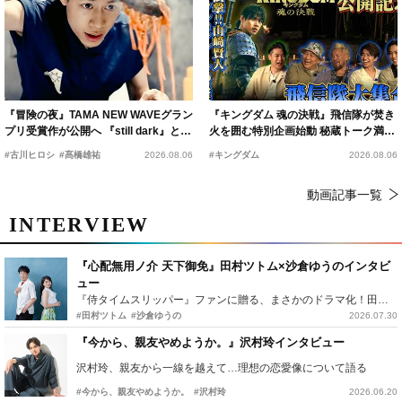
『冒険の夜』TAMA NEW WAVEグラン
『キングダム 魂の決戦』飛信隊が焚き
プリ受賞作が公開へ 『still dark』と同
火を囲む特別企画始動 秘蔵トーク満載
時上映決定
の“キングダムキャンプ”開催
#古川ヒロシ
#髙橋雄祐
2026.08.06
#キングダム
2026.08.06
動画記事一覧
INTERVIEW
『心配無用ノ介 天下御免』田村ツトム×沙倉ゆうのインタビ
ュー
『侍タイムスリッパー』ファンに贈る、まさかのドラマ化！田村ツトム×沙倉ゆうのが語る『心配無用ノ介』撮影秘話
#田村ツトム
#沙倉ゆうの
2026.07.30
『今から、親友やめようか。』沢村玲インタビュー
沢村玲、親友から一線を越えて…理想の恋愛像について語る
#今から、親友やめようか。
#沢村玲
2026.06.20