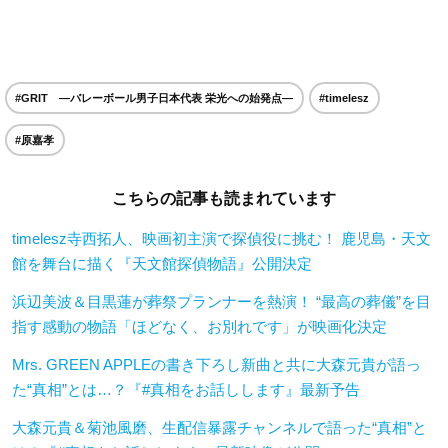
#GRIT —バレーボール男子日本代表 栄光への始発点—
#timelesz
#原嘉孝
こちらの記事も読まれています
timelesz寺西拓人、映画初主演で探偵役に挑む！ 鹿児島・天文
館を舞台に描く『天文館探偵物語』公開決定
浜辺美波＆目黒蓮が葬祭プランナーを熱演！ “最高の葬儀”を目
指す感動の物語「ほどなく、お別れです」が映画化決定
Mrs. GREEN APPLEの書き下ろし新曲と共に大森元貴が語っ
た“真相”とは…？『#真相をお話しします』最新予告
大森元貴＆菊池風磨、生配信暴露チャンネルで語った“真相”と