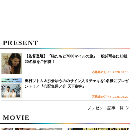
PRESENT
【監督登壇】『猫たちと7000マイルの旅』一般試写会に10組
20名様をご招待！
応募締め切り： 2026.08.15
田村ツトム＆沙倉ゆうののサイン入りチェキを1名様にプレゼ
ント！／『心配無用ノ介 天下御免』
応募締め切り： 2026.08.20
プレゼント記事一覧
MOVIE