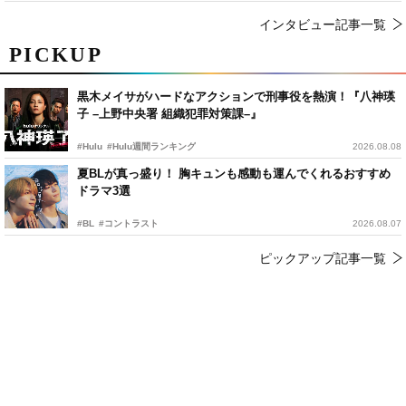
インタビュー記事一覧
PICKUP
黒木メイサがハードなアクションで刑事役を熱演！『八神瑛
子 –上野中央署 組織犯罪対策課–』
#Hulu
#Hulu週間ランキング
2026.08.08
夏BLが真っ盛り！ 胸キュンも感動も運んでくれるおすすめ
ドラマ3選
#BL
#コントラスト
2026.08.07
ピックアップ記事一覧