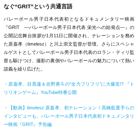
なぐ“GRIT”という共通言語
バレーボール男子日本代表初となるドキュメンタリー映画
『GRIT —バレーボール男子日本代表 栄光への始発点—』の
公開記念舞台挨拶が1月11日に開催され、ナレーションを務め
た原嘉孝（timelesz）と川上崇文監督が登壇。さらにスペシャ
ルゲストとしてバレーボール男子日本代表のロラン・ティリ監
督も駆けつけ、撮影の裏側やバレーボールの魅力について熱い
談義を繰り広げた。
・原嘉孝、目黒蓮＆佐野勇斗の“全力フリフリ”に大爆笑!? 『ト
リリオンゲーム』YouTube特番公開
・【動画】
timelesz
原嘉孝、初ナレーション！髙橋藍選手らの
インタビューも。バレーボール男子日本代表初ドキュメンタリ
ー映画『
GRIT
』予告編