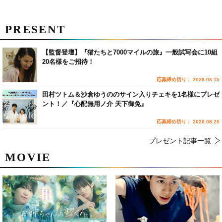
PRESENT
【監督登壇】『猫たちと7000マイルの旅』一般試写会に10組
20名様をご招待！
応募締め切り： 2026.08.15
田村ツトム＆沙倉ゆうののサイン入りチェキを1名様にプレゼ
ント！／『心配無用ノ介 天下御免』
応募締め切り： 2026.08.20
プレゼント記事一覧
MOVIE