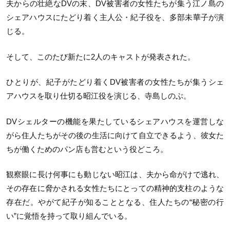
夫からの壮絶なDVの末、DV被害者の女性たちが集う江ノ島の
シェアハウスにたどり着く主人公・紀子役を、多部未華子が演
じる。
そして、このたび新たに2人のキャストが発表された。
ひとりが、紀子がたどり着くDV被害者の女性たちが集うシェ
アハウスを取り仕切る昭江役を演じる、寺島しのぶ。
DVシェルターの機能を果たしているシェアハウスを運営しな
がら住人たちがその後の生活に向けて自立できるよう、彼女た
ちが働くためのパン店も営むという役どころ。
観察眼に長け何事にも動じない昭江は、夫から命がけで逃れ、
その存在に脅かされる女性たちにとっての精神的支柱のような
存在だ。やがて紀子が知ることとなる、住人たちの“秘密の行
い”に覚悟を持って取り組んでいる。