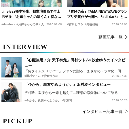
timelesz橋本将生、初主演映画で年上
『冒険の夜』TAMA NEW WAVEグラン
男子役 『お姉ちゃんの翠くん』切ない
プリ受賞作が公開へ 『still dark』と同
恋の幕開けを予感
時上映決定
#timelesz
#お姉ちゃんの翠くん
2026.08.08
#古川ヒロシ
#髙橋雄祐
2026.08.06
動画記事一覧
INTERVIEW
『心配無用ノ介 天下御免』田村ツトム×沙倉ゆうのインタビ
ュー
『侍タイムスリッパー』ファンに贈る、まさかのドラマ化！田村ツトム×沙倉ゆうのが語る『心配無用ノ介』撮影秘話
#田村ツトム
#沙倉ゆうの
2026.07.30
『今から、親友やめようか。』沢村玲インタビュー
沢村玲、親友から一線を越えて…理想の恋愛像について語る
#今から、親友やめようか。
#沢村玲
2026.06.20
インタビュー記事一覧
PICKUP