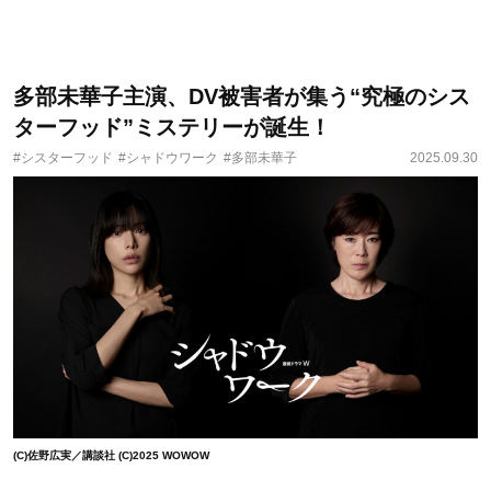
多部未華子主演、DV被害者が集う“究極のシス
ターフッド”ミステリーが誕生！
#シスターフッド
#シャドウワーク
#多部未華子
2025.09.30
(C)佐野広実／講談社 (C)2025 WOWOW