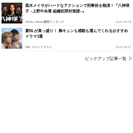
黒木メイサがハードなアクションで刑事役を熱演！『八神瑛
子 –上野中央署 組織犯罪対策課–』
#Hulu
#Hulu週間ランキング
2026.08.08
夏BLが真っ盛り！ 胸キュンも感動も運んでくれるおすすめ
ドラマ3選
#BL
#コントラスト
2026.08.07
ピックアップ記事一覧