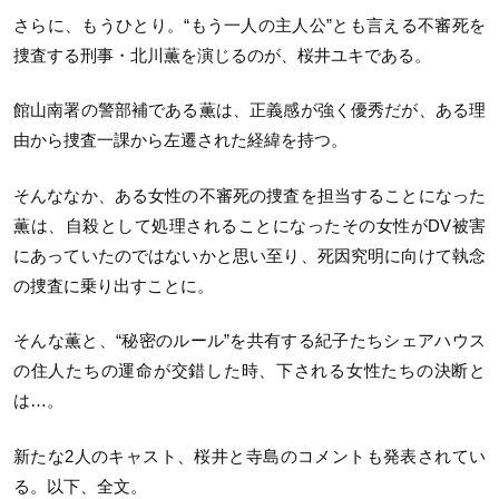
さらに、もうひとり。“もう一人の主人公”とも言える不審死を
捜査する刑事・北川薫を演じるのが、桜井ユキである。
館山南署の警部補である薫は、正義感が強く優秀だが、ある理
由から捜査一課から左遷された経緯を持つ。
そんななか、ある女性の不審死の捜査を担当することになった
薫は、自殺として処理されることになったその女性がDV被害
にあっていたのではないかと思い至り、死因究明に向けて執念
の捜査に乗り出すことに。
そんな薫と、“秘密のルール”を共有する紀子たちシェアハウス
の住人たちの運命が交錯した時、下される女性たちの決断と
は…。
新たな2人のキャスト、桜井と寺島のコメントも発表されてい
る。以下、全文。