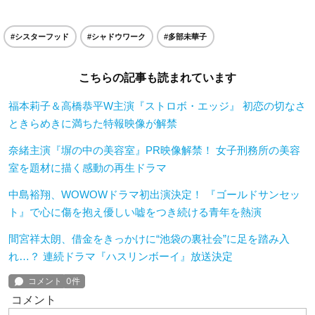
#シスターフッド
#シャドウワーク
#多部未華子
こちらの記事も読まれています
福本莉子＆高橋恭平W主演『ストロボ・エッジ』 初恋の切なさ
ときらめきに満ちた特報映像が解禁
奈緒主演『塀の中の美容室』PR映像解禁！ 女子刑務所の美容
室を題材に描く感動の再生ドラマ
中島裕翔、WOWOWドラマ初出演決定！ 『ゴールドサンセッ
ト』で心に傷を抱え優しい嘘をつき続ける青年を熱演
間宮祥太朗、借金をきっかけに“池袋の裏社会”に足を踏み入
れ…？ 連続ドラマ『ハスリンボーイ』放送決定