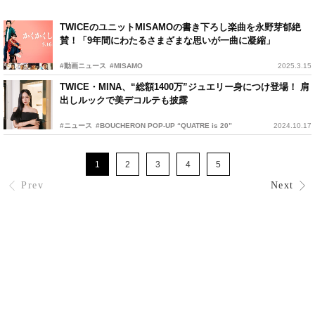
TWICEのユニットMISAMOの書き下ろし楽曲を永野芽郁絶
賛！「9年間にわたるさまざまな思いが一曲に凝縮」
#動画ニュース
#MISAMO
2025.3.15
TWICE・MINA、“総額1400万”ジュエリー身につけ登場！ 肩
出しルックで美デコルテも披露
#ニュース
#BOUCHERON POP-UP “QUATRE is 20”
2024.10.17
1
2
3
4
5
Prev
Next