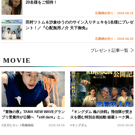
20名様をご招待！
応募締め切り： 2026.08.15
田村ツトム＆沙倉ゆうののサイン入りチェキを1名様にプレゼ
ント！／『心配無用ノ介 天下御免』
応募締め切り： 2026.08.20
プレゼント記事一覧
MOVIE
『冒険の夜』TAMA NEW WAVEグラン
『キングダム 魂の決戦』飛信隊が焚き
プリ受賞作が公開へ 『still dark』と同
火を囲む特別企画始動 秘蔵トーク満載
時上映決定
の“キングダムキャンプ”開催
#古川ヒロシ
#髙橋雄祐
2026.08.06
#キングダム
2026.08.06