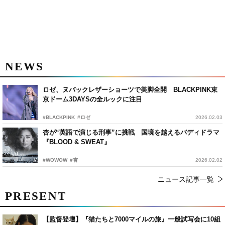
NEWS
ロゼ、ヌバックレザーショーツで美脚全開 BLACKPINK東
京ドーム3DAYSの全ルックに注目
#BLACKPINK
#ロゼ
2026.02.03
杏が“英語で演じる刑事”に挑戦 国境を越えるバディドラマ
『BLOOD & SWEAT』
#WOWOW
#杏
2026.02.02
ニュース記事一覧
PRESENT
【監督登壇】『猫たちと7000マイルの旅』一般試写会に10組