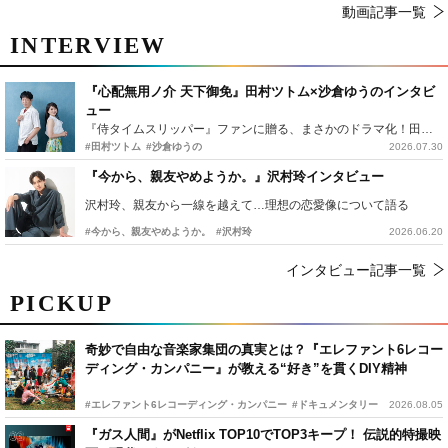
動画記事一覧
INTERVIEW
『心配無用ノ介 天下御免』田村ツトム×沙倉ゆうのインタビ
ュー
『侍タイムスリッパー』ファンに贈る、まさかのドラマ化！田村ツトム×沙倉ゆうのが語る『心配無用ノ介』撮影秘話
#田村ツトム
#沙倉ゆうの
2026.07.30
『今から、親友やめようか。』沢村玲インタビュー
沢村玲、親友から一線を越えて…理想の恋愛像について語る
#今から、親友やめようか。
#沢村玲
2026.06.20
インタビュー記事一覧
PICKUP
奇妙で自由な音楽家集団の真実とは？『エレファント6レコー
ディング・カンパニー』が教える“好き”を貫くDIY精神
#エレファント6レコーディング・カンパニー
#ドキュメンタリー
2026.08.05
『ガス人間』がNetflix TOP10でTOP3キープ！ 伝説的特撮映