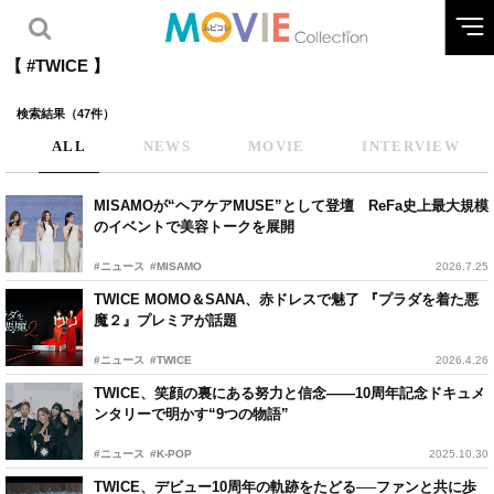
【 #TWICE 】
検索結果（47件）
ALL
NEWS
MOVIE
INTERVIEW
MISAMOが“ヘアケアMUSE”として登壇 ReFa史上最大規模
のイベントで美容トークを展開
#ニュース
#MISAMO
2026.7.25
TWICE MOMO＆SANA、赤ドレスで魅了 『プラダを着た悪
魔２』プレミアが話題
#ニュース
#TWICE
2026.4.26
TWICE、笑顔の裏にある努力と信念——10周年記念ドキュメ
ンタリーで明かす“9つの物語”
#ニュース
#K-POP
2025.10.30
TWICE、デビュー10周年の軌跡をたどる──ファンと共に歩