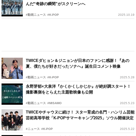
んだ“奇跡の瞬間”がスクリーンへ
#動画ニュース
#K-POP
2025.10.19
TWICEダヒョン＆ジニョンが日本のファンに感謝！『あの
夏、僕たちが好きだったソナへ』誕生日コメント映像
#動画ニュース
#K-POP
2025.5.28
永野芽郁×大泉洋『かくかくしかじか』が絶好調スタート！
撮影裏側をとらえた主題歌映像も公開
#動画ニュース
#MISAMO
2025.5.23
TWICEやチャウヌに続け！ スター育成の名門・ハンリム芸能
芸術高等学校「K‑POPサマーキャンプ2025」ソウル開催決定
#ニュース
#K-POP
2025.5.22