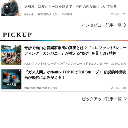
沢村玲、親友から一線を越えて…理想の恋愛像について語る
#今から、親友やめようか。
#沢村玲
2026.06.20
インタビュー記事一覧
PICKUP
奇妙で自由な音楽家集団の真実とは？『エレファント6レコー
ディング・カンパニー』が教える“好き”を貫くDIY精神
#エレファント6レコーディング・カンパニー
#ドキュメンタリー
2026.08.05
『ガス人間』がNetflix TOP10でTOP3キープ！ 伝説的特撮映
画が現代によみがえる！
#Netflix
#Netflix TOP10
2026.08.04
ピックアップ記事一覧