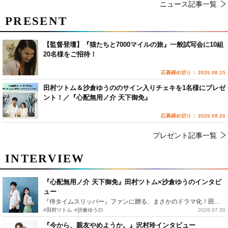
ニュース記事一覧
PRESENT
【監督登壇】『猫たちと7000マイルの旅』一般試写会に10組
20名様をご招待！
応募締め切り： 2026.08.15
田村ツトム＆沙倉ゆうののサイン入りチェキを1名様にプレゼ
ント！／『心配無用ノ介 天下御免』
応募締め切り： 2026.08.20
プレゼント記事一覧
INTERVIEW
『心配無用ノ介 天下御免』田村ツトム×沙倉ゆうのインタビ
ュー
『侍タイムスリッパー』ファンに贈る、まさかのドラマ化！田村ツトム×沙倉ゆうのが語る『心配無用ノ介』撮影秘話
#田村ツトム
#沙倉ゆうの
2026.07.30
『今から、親友やめようか。』沢村玲インタビュー