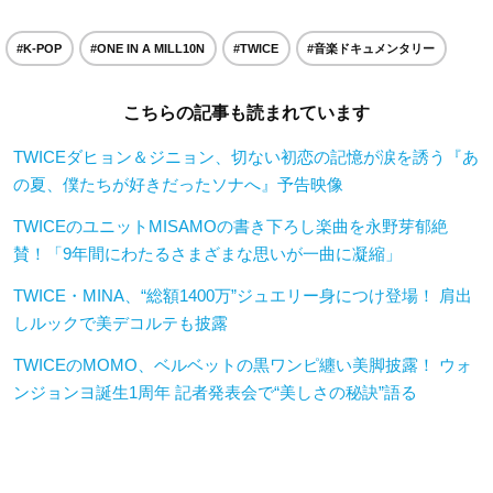
#K-POP
#ONE IN A MILL10N
#TWICE
#音楽ドキュメンタリー
こちらの記事も読まれています
TWICEダヒョン＆ジニョン、切ない初恋の記憶が涙を誘う『あ
の夏、僕たちが好きだったソナへ』予告映像
TWICEのユニットMISAMOの書き下ろし楽曲を永野芽郁絶
賛！「9年間にわたるさまざまな思いが一曲に凝縮」
TWICE・MINA、“総額1400万”ジュエリー身につけ登場！ 肩出
しルックで美デコルテも披露
TWICEのMOMO、ベルベットの黒ワンピ纏い美脚披露！ ウォ
ンジョンヨ誕生1周年 記者発表会で“美しさの秘訣”語る