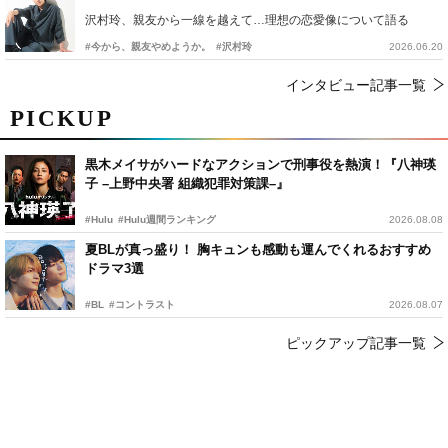
沢村玲、親友から一線を越えて…理想の恋愛像について語る
#今から、親友やめようか。
#沢村玲
2026.06.20
インタビュー記事一覧
PICKUP
黒木メイサがハードなアクションで刑事役を熱演！『八神瑛
子 –上野中央署 組織犯罪対策課–』
#Hulu
#Hulu週間ランキング
2026.08.08
夏BLが真っ盛り！ 胸キュンも感動も運んでくれるおすすめ
ドラマ3選
#BL
#コントラスト
2026.08.07
ピックアップ記事一覧