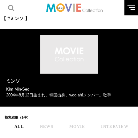
【 #ミンソ 】
ミンソ
Kim Min-Seo
2004年8月12日生まれ、韓国出身、woo!ah!メンバー。歌手
検索結果（1件）
ALL
NEWS
MOVIE
INTERVIEW