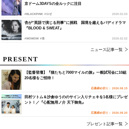
京ドーム3DAYSの全ルックに注目
#BLACKPINK
#ロゼ
2026.02.03
杏が“英語で演じる刑事”に挑戦 国境を越えるバディドラマ
『BLOOD & SWEAT』
#WOWOW
#杏
2026.02.02
ニュース記事一覧
PRESENT
【監督登壇】『猫たちと7000マイルの旅』一般試写会に10組
20名様をご招待！
応募締め切り： 2026.08.15
田村ツトム＆沙倉ゆうののサイン入りチェキを1名様にプレゼ
ント！／『心配無用ノ介 天下御免』
応募締め切り： 2026.08.20
プレゼント記事一覧