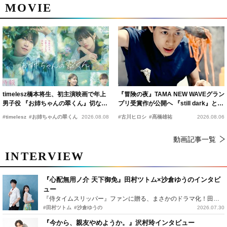
MOVIE
timelesz橋本将生、初主演映画で年上
『冒険の夜』TAMA NEW WAVEグラン
男子役 『お姉ちゃんの翠くん』切ない
プリ受賞作が公開へ 『still dark』と同
恋の幕開けを予感
時上映決定
#timelesz
#お姉ちゃんの翠くん
2026.08.08
#古川ヒロシ
#髙橋雄祐
2026.08.06
動画記事一覧
INTERVIEW
『心配無用ノ介 天下御免』田村ツトム×沙倉ゆうのインタビ
ュー
『侍タイムスリッパー』ファンに贈る、まさかのドラマ化！田村ツトム×沙倉ゆうのが語る『心配無用ノ介』撮影秘話
#田村ツトム
#沙倉ゆうの
2026.07.30
『今から、親友やめようか。』沢村玲インタビュー