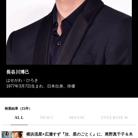
長谷川博己
はせがわ・ひろき
1977年3月7日生まれ、日本出身。俳優
検索結果（21件）
ALL
NEWS
MOVIE
INTERVIEW
横浜流星×広瀬すず『汝、星のごとく』に、尾野真千子＆木