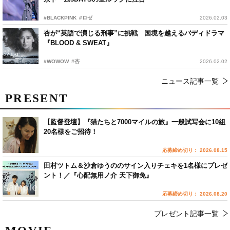
#BLACKPINK
#ロゼ
2026.02.03
杏が“英語で演じる刑事”に挑戦 国境を越えるバディドラマ
『BLOOD & SWEAT』
#WOWOW
#杏
2026.02.02
ニュース記事一覧
PRESENT
【監督登壇】『猫たちと7000マイルの旅』一般試写会に10組
20名様をご招待！
応募締め切り： 2026.08.15
田村ツトム＆沙倉ゆうののサイン入りチェキを1名様にプレゼ
ント！／『心配無用ノ介 天下御免』
応募締め切り： 2026.08.20
プレゼント記事一覧