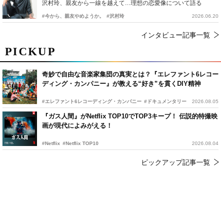
沢村玲、親友から一線を越えて…理想の恋愛像について語る
#今から、親友やめようか。
#沢村玲
2026.06.20
インタビュー記事一覧
PICKUP
奇妙で自由な音楽家集団の真実とは？『エレファント6レコー
ディング・カンパニー』が教える“好き”を貫くDIY精神
#エレファント6レコーディング・カンパニー
#ドキュメンタリー
2026.08.05
『ガス人間』がNetflix TOP10でTOP3キープ！ 伝説的特撮映
画が現代によみがえる！
#Netflix
#Netflix TOP10
2026.08.04
ピックアップ記事一覧