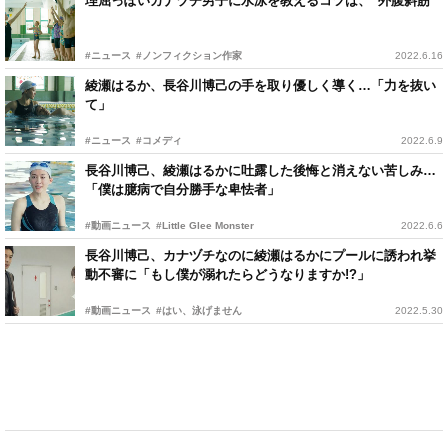
理屈っぽいカナヅチ男子に水泳を教えるコツは、“外腹斜筋”
#ニュース
#ノンフィクション作家
2022.6.16
綾瀬はるか、長谷川博己の手を取り優しく導く…「力を抜い
て」
#ニュース
#コメディ
2022.6.9
長谷川博己、綾瀬はるかに吐露した後悔と消えない苦しみ…
「僕は臆病で自分勝手な卑怯者」
#動画ニュース
#Little Glee Monster
2022.6.6
長谷川博己、カナヅチなのに綾瀬はるかにプールに誘われ挙
動不審に「もし僕が溺れたらどうなりますか!?」
#動画ニュース
#はい、泳げません
2022.5.30