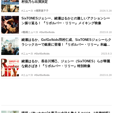
村佳乃ら出演決定
#ニュース
#尾野真千子
2026.5.28
SixTONESジェシー、綾瀬はるかとの激しいアクションシー
ン振り返る！ 『リボルバー・リリー』メイキング映像
#動画ニュース
#Go!Go!kids
2023.8.18
綾瀬はるか、Go!Go!kids羽村仁成、SixTONESジェシーらク
ラシックカーで銀座に登場！『リボルバー・リリー』本編完
成報告会見
#ニュース
#Go!Go!kids
2023.8.3
綾瀬はるか、長谷川博己、ジェシー（SixTONES）らが華麗
な銃さばき！『リボルバー・リリー』特別映像
#ニュース
#Go!Go!kids
2023.6.28