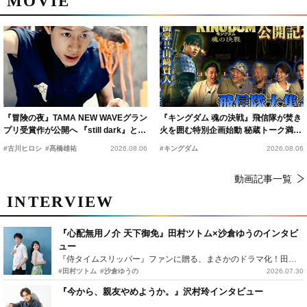
MOVIE
『冒険の夜』TAMA NEW WAVEグラン
『キングダム 魂の決戦』飛信隊が焚き
プリ受賞作が公開へ 『still dark』と同
火を囲む特別企画始動 秘蔵トーク満載
時上映決定
の“キングダムキャンプ”開催
#古川ヒロシ
#髙橋雄祐
2026.08.06
#キングダム
2026.08.06
動画記事一覧
INTERVIEW
『心配無用ノ介 天下御免』田村ツトム×沙倉ゆうのインタビ
ュー
『侍タイムスリッパー』ファンに贈る、まさかのドラマ化！田村ツトム×沙倉ゆうのが語る『心配無用ノ介』撮影秘話
#田村ツトム
#沙倉ゆうの
2026.07.30
『今から、親友やめようか。』沢村玲インタビュー