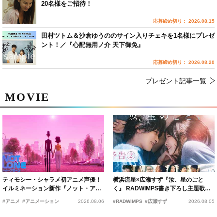
20名様をご招待！
応募締め切り： 2026.08.15
田村ツトム＆沙倉ゆうののサイン入りチェキを1名様にプレゼ
ント！／『心配無用ノ介 天下御免』
応募締め切り： 2026.08.20
プレゼント記事一覧
MOVIE
ティモシー・シャラメ初アニメ声優！
横浜流星×広瀬すず『汝、星のごと
イルミネーション新作『ノット・アロ
く』 RADWIMPS書き下ろし主題歌が
ーン』2027年公開決定
15年の愛を切なく彩る
#アニメ
#アニメーション
2026.08.06
#RADWIMPS
#広瀬すず
2026.08.05