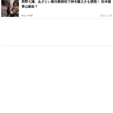
西野七瀬、あざとい新任教師役で神木隆之介を誘惑！ 松本穂
香は嫉妬？
#au
#CM
2021.1.18