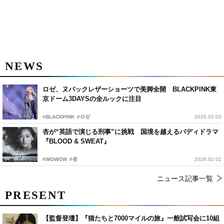
NEWS
ロゼ、ヌバックレザーショーツで美脚全開 BLACKPINK東
京ドーム3DAYSの全ルックに注目
#BLACKPINK
#ロゼ
2026.02.03
杏が“英語で演じる刑事”に挑戦 国境を越えるバディドラマ
『BLOOD & SWEAT』
#WOWOW
#杏
2026.02.02
ニュース記事一覧
PRESENT
【監督登壇】『猫たちと7000マイルの旅』一般試写会に10組