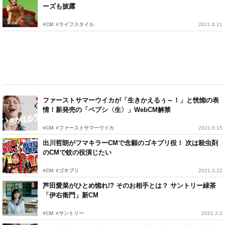
ーズも披露
#CM
#ライフスタイル
2021.6.21
ファーストサマーウイカが「生きかえるぅ～！」と恍惚の表
情！新発売の「ペプシ〈生〉」WebCM解禁
#CM
#ファーストサマーウイカ
2021.6.15
出川哲朗がフマキラーCMで念願のゴキブリ役！ 次は殺虫剤
のCMで蚊の役演じたい
#CM
#ゴキブリ
2021.3.22
芦田愛菜がひとめ惚れ!? そのお相手とは？ サントリー緑茶
「伊右衛門」新CM
#CM
#サントリー
2021.3.2