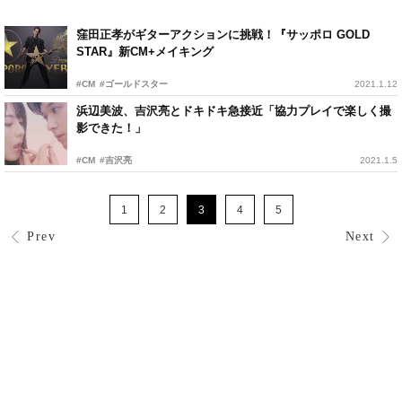
窪田正孝がギターアクションに挑戦！『サッポロ GOLD
STAR』新CM+メイキング
#CM
#ゴールドスター
2021.1.12
浜辺美波、吉沢亮とドキドキ急接近「協力プレイで楽しく撮
影できた！」
#CM
#吉沢亮
2021.1.5
1
2
3
4
5
Prev
Next