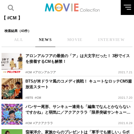
【 #CM 】
検索結果（43件）
ALL
NEWS
MOVIE
INTERVIEW
アロンアルフアの最後の「ア」は大文字だった！ 3秒でイス
を接着するCMも解禁！
#CM
#アロンアルフア
2021.7.21
BTSが米ドラマ風のコメディ挑戦！ キュートなロッテCM5篇
放送スタート
#BTS
#CM
2021.7.20
パンサー尾形、サンキュー連発も「編集でなんとかならない
ですかね」と弱気に／アクアクララ「限界突破サンキュー企
画」
#CM
#アクアクララ
2021.6.29
窪塚洋介、家族からのプレゼントは「軍手でも嬉しい」Gポ