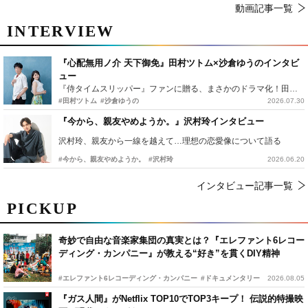
動画記事一覧
INTERVIEW
『心配無用ノ介 天下御免』田村ツトム×沙倉ゆうのインタビ
ュー
『侍タイムスリッパー』ファンに贈る、まさかのドラマ化！田村ツトム×沙倉ゆうのが語る『心配無用ノ介』撮影秘話
#田村ツトム
#沙倉ゆうの
2026.07.30
『今から、親友やめようか。』沢村玲インタビュー
沢村玲、親友から一線を越えて…理想の恋愛像について語る
#今から、親友やめようか。
#沢村玲
2026.06.20
インタビュー記事一覧
PICKUP
奇妙で自由な音楽家集団の真実とは？『エレファント6レコー
ディング・カンパニー』が教える“好き”を貫くDIY精神
#エレファント6レコーディング・カンパニー
#ドキュメンタリー
2026.08.05
『ガス人間』がNetflix TOP10でTOP3キープ！ 伝説的特撮映