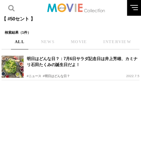
【 #50セント 】
検索結果（1件）
ALL
NEWS
MOVIE
INTERVIEW
明日はどんな日？：7月6日サラダ記念日は井上芳雄、カミナ
リ石田たくみの誕生日だよ！
#ニュース
#明日はどんな日？
2022.7.5