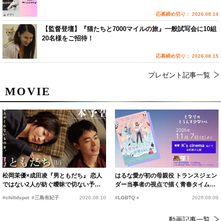
応募締め切り： 2026.08.14
【監督登壇】『猫たちと7000マイルの旅』一般試写会に10組
20名様をご招待！
応募締め切り： 2026.08.15
プレゼント記事一覧
MOVIE
松岡茉優×成田凌『男ともだち』 恋人
はるな愛が初の母親役 トランスジェン
ではない2人が紡ぐ曖昧で切ない予告
ダー当事者の視点で描く青春タイムス
編解禁
リップコメディ
#chilldspot
#三島有紀子
2026.08.10
#LGBTQ＋
2026.08.09
動画記事一覧