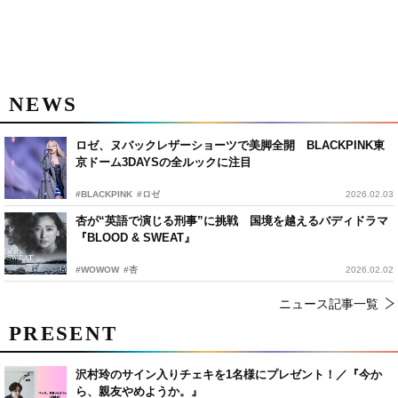
NEWS
ロゼ、ヌバックレザーショーツで美脚全開 BLACKPINK東
京ドーム3DAYSの全ルックに注目
#BLACKPINK
#ロゼ
2026.02.03
杏が“英語で演じる刑事”に挑戦 国境を越えるバディドラマ
『BLOOD & SWEAT』
#WOWOW
#杏
2026.02.02
ニュース記事一覧
PRESENT
沢村玲のサイン入りチェキを1名様にプレゼント！／『今か
ら、親友やめようか。』