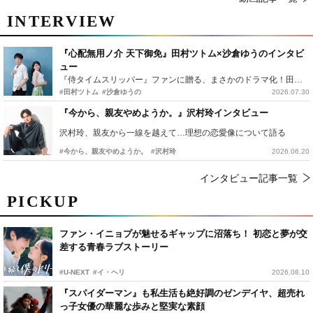
INTERVIEW
『心配無用ノ介 天下御免』田村ツトム×沙倉ゆうのインタビ
ュー
『侍タイムスリッパー』ファンに贈る、まさかのドラマ化！田村ツトム×沙倉ゆうのが語る『心配無用ノ介』撮影秘話
#田村ツトム
#沙倉ゆうの
2026.07.30
『今から、親友やめようか。』沢村玲インタビュー
沢村玲、親友から一線を越えて…理想の恋愛像について語る
#今から、親友やめようか。
#沢村玲
2026.06.20
インタビュー記事一覧
PICKUP
ファン・イニョプが魅せるギャップに沼落ち！ 初恋と夢が交
差する青春ラブストーリー
#U-NEXT
#イ・ヘリ
2026.08.10
『スパイダーマン』も私生活も絶好調のゼンデイヤ、超売れ
っ子女優の華麗な歩みと堅実な素顔