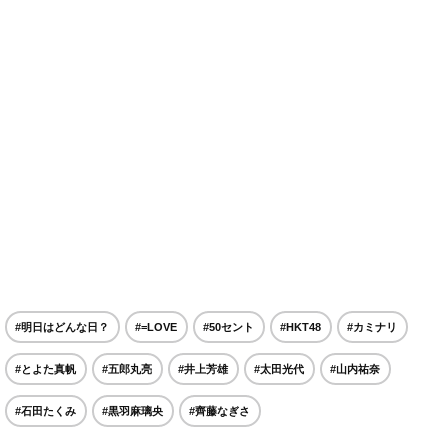
#明日はどんな日？
#=LOVE
#50セント
#HKT48
#カミナリ
#とよた真帆
#五郎丸亮
#井上芳雄
#太田光代
#山内祐奈
#石田たくみ
#黒羽麻璃央
#齊藤なぎさ