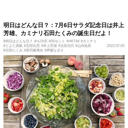
明日はどんな日？：7月6日サラダ記念日は井上
芳雄、カミナリ石田たくみの誕生日だよ！
#明日はどんな日？
#=LOVE
#50セント
#HKT48
#カミナリ
#とよた真帆
#五郎丸亮
#井上芳雄
#太田光代
#山内祐奈
2022.07.05
#石田たくみ
#黒羽麻璃央
#齊藤なぎさ