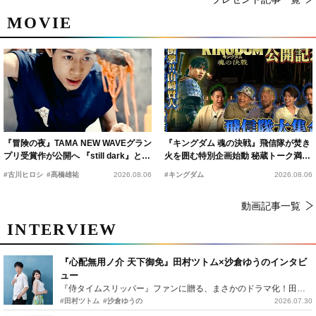
MOVIE
『冒険の夜』TAMA NEW WAVEグラン
『キングダム 魂の決戦』飛信隊が焚き
プリ受賞作が公開へ 『still dark』と同
火を囲む特別企画始動 秘蔵トーク満載
時上映決定
の“キングダムキャンプ”開催
#古川ヒロシ
#髙橋雄祐
2026.08.06
#キングダム
2026.08.06
動画記事一覧
INTERVIEW
『心配無用ノ介 天下御免』田村ツトム×沙倉ゆうのインタビ
ュー
『侍タイムスリッパー』ファンに贈る、まさかのドラマ化！田村ツトム×沙倉ゆうのが語る『心配無用ノ介』撮影秘話
#田村ツトム
#沙倉ゆうの
2026.07.30