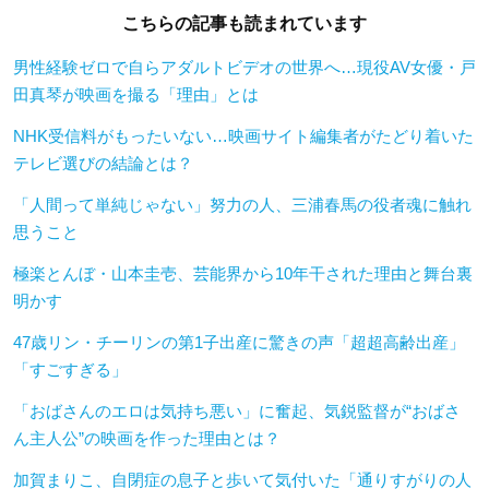
こちらの記事も読まれています
男性経験ゼロで自らアダルトビデオの世界へ…現役AV女優・戸
田真琴が映画を撮る「理由」とは
NHK受信料がもったいない…映画サイト編集者がたどり着いた
テレビ選びの結論とは？
「人間って単純じゃない」努力の人、三浦春馬の役者魂に触れ
思うこと
極楽とんぼ・山本圭壱、芸能界から10年干された理由と舞台裏
明かす
47歳リン・チーリンの第1子出産に驚きの声「超超高齢出産」
「すごすぎる」
「おばさんのエロは気持ち悪い」に奮起、気鋭監督が“おばさ
ん主人公”の映画を作った理由とは？
加賀まりこ、自閉症の息子と歩いて気付いた「通りすがりの人