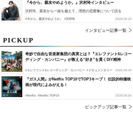
『今から、親友やめようか。』沢村玲インタビュー
沢村玲、親友から一線を越えて…理想の恋愛像について語る
#今から、親友やめようか。
#沢村玲
2026.06.20
インタビュー記事一覧
PICKUP
奇妙で自由な音楽家集団の真実とは？『エレファント6レコー
ディング・カンパニー』が教える“好き”を貫くDIY精神
#エレファント6レコーディング・カンパニー
#ドキュメンタリー
2026.08.05
『ガス人間』がNetflix TOP10でTOP3キープ！ 伝説的特撮映
画が現代によみがえる！
#Netflix
#Netflix TOP10
2026.08.04
ピックアップ記事一覧