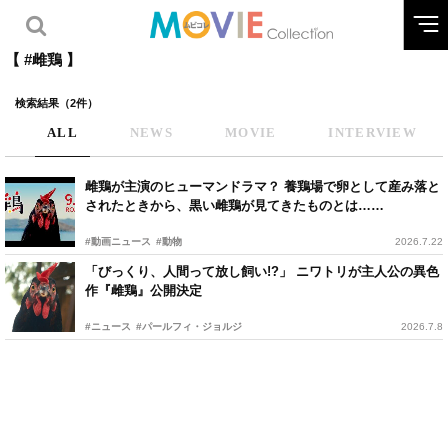
【 #雌鶏 】
検索結果（2件）
ALL
NEWS
MOVIE
INTERVIEW
雌鶏が主演のヒューマンドラマ？ 養鶏場で卵として産み落と
されたときから、黒い雌鶏が見てきたものとは……
#動画ニュース
#動物
2026.7.22
「びっくり、人間って放し飼い!?」 ニワトリが主人公の異色
作『雌鶏』公開決定
#ニュース
#パールフィ・ジョルジ
2026.7.8