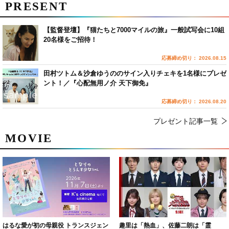
PRESENT
【監督登壇】『猫たちと7000マイルの旅』一般試写会に10組
20名様をご招待！
応募締め切り： 2026.08.15
田村ツトム＆沙倉ゆうののサイン入りチェキを1名様にプレゼ
ント！／『心配無用ノ介 天下御免』
応募締め切り： 2026.08.20
プレゼント記事一覧
MOVIE
はるな愛が初の母親役 トランスジェン
趣里は「熱血」、佐藤二朗は「霊