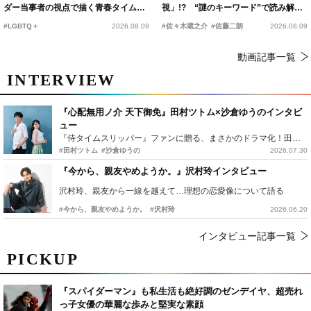
ダー当事者の視点で描く青春タイムス
視」!? “謎のキーワード”で読み解く
リップコメディ
『踊る大捜査線 N.E.W.』新メンバー
#LGBTQ＋
2026.08.09
#佐々木蔵之介
#佐藤二朗
2026.08.09
動画記事一覧
INTERVIEW
『心配無用ノ介 天下御免』田村ツトム×沙倉ゆうのインタビ
ュー
『侍タイムスリッパー』ファンに贈る、まさかのドラマ化！田村ツトム×沙倉ゆうのが語る『心配無用ノ介』撮影秘話
#田村ツトム
#沙倉ゆうの
2026.07.30
『今から、親友やめようか。』沢村玲インタビュー
沢村玲、親友から一線を越えて…理想の恋愛像について語る
#今から、親友やめようか。
#沢村玲
2026.06.20
インタビュー記事一覧
PICKUP
『スパイダーマン』も私生活も絶好調のゼンデイヤ、超売れ
っ子女優の華麗な歩みと堅実な素顔