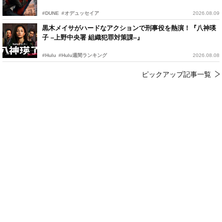
#DUNE
#オデュッセイア
2026.08.09
黒木メイサがハードなアクションで刑事役を熱演！『八神瑛
子 –上野中央署 組織犯罪対策課–』
#Hulu
#Hulu週間ランキング
2026.08.08
ピックアップ記事一覧