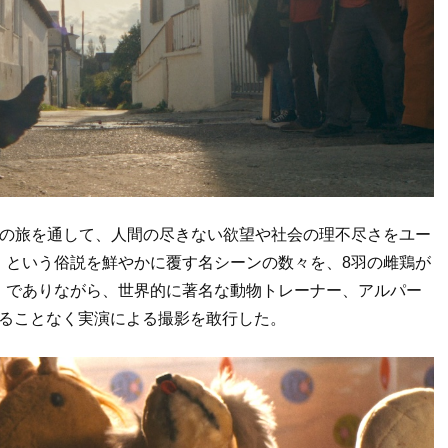
鶏の旅を通して、人間の尽きない欲望や社会の理不尽さをユー
」という俗説を鮮やかに覆す名シーンの数々を、8羽の雌鶏が
〟でありながら、世界的に著名な動物トレーナー、アルパー
頼ることなく実演による撮影を敢行した。