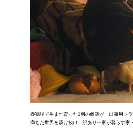
養鶏場で生まれ育った1羽の雌鶏が、出荷用ト
満ちた世界を駆け抜け、訳あり一家が暮らす家