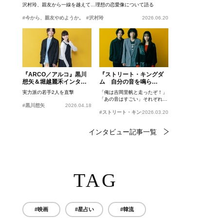
沢村玲、親友から一線を越えて…理想の恋愛像について語る
#今から、親友やめようか。
#沢村玲
2026.06.20
『ARCO／アルコ』黒川
『ストリート・キングダ
想矢＆堀越麗禾インタビ
ム 自分の音を鳴ら
ュー
せ。』峯田和伸、若葉竜
実力派の若手2人を直撃
「俺は吉岡里帆と走ったぞ！」
也、吉岡里帆インタビュ
「あの音はすごい」それぞれの
ー
#黒川想矢
2026.04.18
忘れがたいシーンとは？
#ストリート・キングダム 自分の音を鳴らせ。
2026.03.20
インタビュー記事一覧
TAG
#映画
#星占い
#韓流