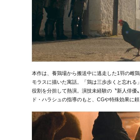
本作は、養鶏場から搬送中に逃走した1羽の雌
モラスに描いた寓話。「鶏は三歩歩くと忘れる
役割を分担して熱演。演技未経験の〝新人俳優
ド・ハラシュの指導のもと、CGや特殊効果に