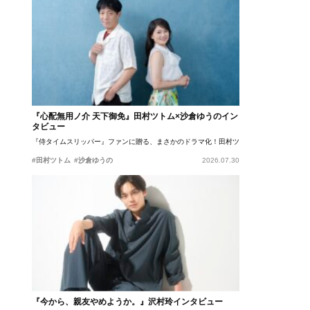
『心配無用ノ介 天下御免』田村ツトム×沙倉ゆうのイン
タビュー
『侍タイムスリッパー』ファンに贈る、まさかのドラマ化！田村ツトム×沙倉ゆうのが語
#田村ツトム
#沙倉ゆうの
2026.07.30
『今から、親友やめようか。』沢村玲インタビュー