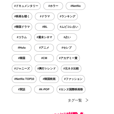
#ドキュメンタリー
#ホラー
#Netflix
#映画を聴く
#ドラマ
#ランキング
#韓国ドラマ
#BL
#ムビコレ占い
#コラム
#週末シネマ
#占い
#Hulu
#アニメ
#セレブ
#韓国
#CM
#アカデミー賞
#ジャニーズ
#興行トレンド
#元ネタ比較
#Netflix TOP10
#韓国映画
#ファッション
#実話
#K-POP
#カンヌ国際映画祭
タグ一覧