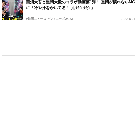
西畑大吾と重岡大毅のコラボ動画第1弾！ 重岡が慣れないMC
に「冷や汗をかいてる！ 足ガクガク」
#動画ニュース
#ジャニーズWEST
2023.6.21