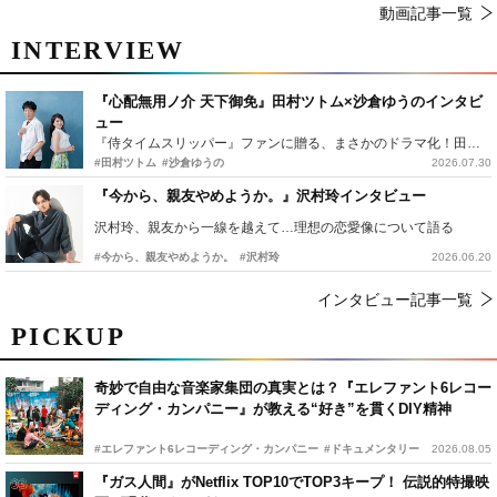
動画記事一覧
INTERVIEW
『心配無用ノ介 天下御免』田村ツトム×沙倉ゆうのインタビ
ュー
『侍タイムスリッパー』ファンに贈る、まさかのドラマ化！田村ツトム×沙倉ゆうのが語る『心配無用ノ介』撮影秘話
#田村ツトム
#沙倉ゆうの
2026.07.30
『今から、親友やめようか。』沢村玲インタビュー
沢村玲、親友から一線を越えて…理想の恋愛像について語る
#今から、親友やめようか。
#沢村玲
2026.06.20
インタビュー記事一覧
PICKUP
奇妙で自由な音楽家集団の真実とは？『エレファント6レコー
ディング・カンパニー』が教える“好き”を貫くDIY精神
#エレファント6レコーディング・カンパニー
#ドキュメンタリー
2026.08.05
『ガス人間』がNetflix TOP10でTOP3キープ！ 伝説的特撮映