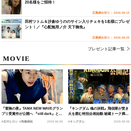
20名様をご招待！
応募締め切り： 2026.08.15
田村ツトム＆沙倉ゆうののサイン入りチェキを1名様にプレゼ
ント！／『心配無用ノ介 天下御免』
応募締め切り： 2026.08.20
プレゼント記事一覧
MOVIE
『冒険の夜』TAMA NEW WAVEグラン
『キングダム 魂の決戦』飛信隊が焚き
プリ受賞作が公開へ 『still dark』と同
火を囲む特別企画始動 秘蔵トーク満載
時上映決定
の“キングダムキャンプ”開催
#古川ヒロシ
#髙橋雄祐
2026.08.06
#キングダム
2026.08.06