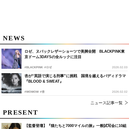
NEWS
ロゼ、ヌバックレザーショーツで美脚全開 BLACKPINK東
京ドーム3DAYSの全ルックに注目
#BLACKPINK
#ロゼ
2026.02.03
杏が“英語で演じる刑事”に挑戦 国境を越えるバディドラマ
『BLOOD & SWEAT』
#WOWOW
#杏
2026.02.02
ニュース記事一覧
PRESENT
【監督登壇】『猫たちと7000マイルの旅』一般試写会に10組