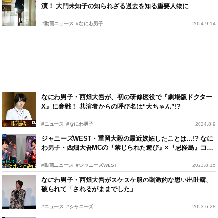
演！ 大門未知子の知られざる過去を知る重要人物に
#動画ニュース
#なにわ男子
2024.9.14
なにわ男子・西畑大吾が、初の研修医役で『劇場版ドクター
X』に参戦！ 共演者からの呼び名は“大ちゃん”!?
#ニュース
#なにわ男子
2024.8.9
ジャニーズWEST・重岡大毅の最近嫉妬したことは…!? なに
わ男子・西畑大吾MCの『禁じられた遊び』×『忌怪島』コラ
ボ動画第2弾
#動画ニュース
#ジャニーズWEST
2023.8.15
なにわ男子・西畑大吾がスケスケ服の刺激的な思い出吐露、
破られて「されるがままでした」
#ニュース
#ジャニーズ
2023.6.28