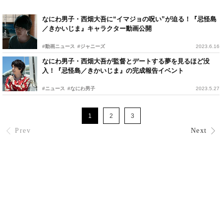
なにわ男子・西畑大吾に“イマジョの呪い”が迫る！『忌怪島
／きかいじま』キャラクター動画公開
#動画ニュース
#ジャニーズ
2023.6.16
なにわ男子・西畑大吾が監督とデートする夢を見るほど没
入！『忌怪島／きかいじま』の完成報告イベント
#ニュース
#なにわ男子
2023.5.27
1
2
3
Prev
Next