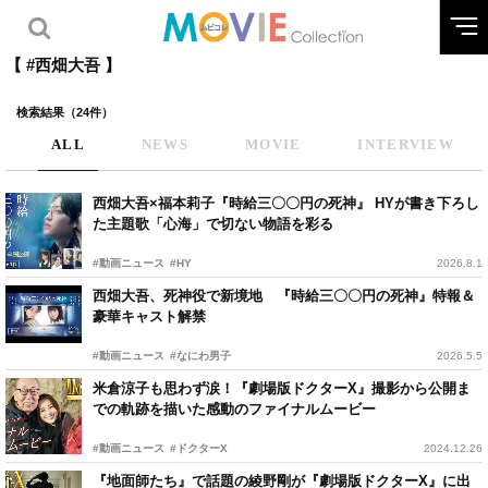
【 #西畑大吾 】
検索結果（24件）
ALL
NEWS
MOVIE
INTERVIEW
西畑大吾×福本莉子『時給三〇〇円の死神』 HYが書き下ろし
た主題歌「心海」で切ない物語を彩る
#動画ニュース
#HY
2026.8.1
西畑大吾、死神役で新境地 『時給三〇〇円の死神』特報＆
豪華キャスト解禁
#動画ニュース
#なにわ男子
2026.5.5
米倉涼子も思わず涙！『劇場版ドクターX』撮影から公開ま
での軌跡を描いた感動のファイナルムービー
#動画ニュース
#ドクターX
2024.12.26
『地面師たち』で話題の綾野剛が『劇場版ドクターX』に出