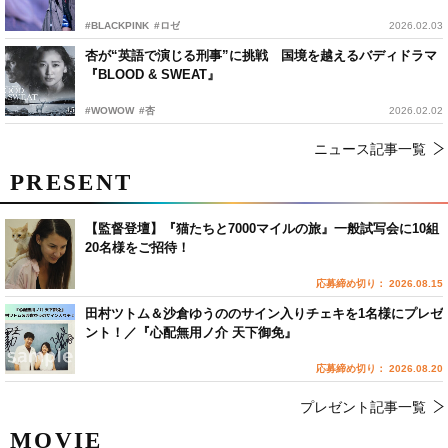
#BLACKPINK
#ロゼ
2026.02.03
杏が“英語で演じる刑事”に挑戦 国境を越えるバディドラマ
『BLOOD & SWEAT』
#WOWOW
#杏
2026.02.02
ニュース記事一覧
PRESENT
【監督登壇】『猫たちと7000マイルの旅』一般試写会に10組
20名様をご招待！
応募締め切り： 2026.08.15
田村ツトム＆沙倉ゆうののサイン入りチェキを1名様にプレゼ
ント！／『心配無用ノ介 天下御免』
応募締め切り： 2026.08.20
プレゼント記事一覧
MOVIE