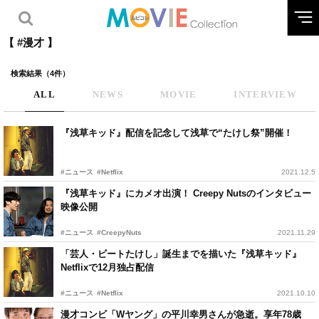
【 #漫才 】
検索結果（4件）
ALL
NEWS
MOVIE
INTERVIEW
『浅草キッド』配信を記念して浅草で“たけし祭”開催！
#ニュース
#Netflix
2021.12.5
『浅草キッド』にカメオ出演！ Creepy Nutsのインタビュー
映像公開
#ニュース
#CreepyNuts
2021.11.29
「芸人・ビートたけし」誕生までを描いた『浅草キッド』
Netflixで12月独占配信
#ニュース
#Netflix
2021.10.10
漫才コンビ「Wヤング」の平川幸男さんが急逝。享年78歳