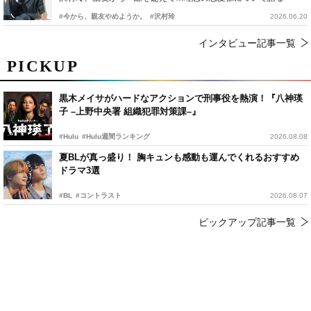
#今から、親友やめようか。
#沢村玲
2026.06.20
インタビュー記事一覧
PICKUP
黒木メイサがハードなアクションで刑事役を熱演！『八神瑛
子 –上野中央署 組織犯罪対策課–』
#Hulu
#Hulu週間ランキング
2026.08.08
夏BLが真っ盛り！ 胸キュンも感動も運んでくれるおすすめ
ドラマ3選
#BL
#コントラスト
2026.08.07
ピックアップ記事一覧