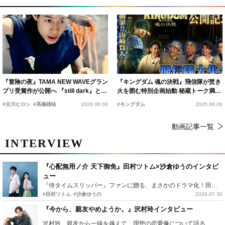
『冒険の夜』TAMA NEW WAVEグラン
『キングダム 魂の決戦』飛信隊が焚き
プリ受賞作が公開へ 『still dark』と同
火を囲む特別企画始動 秘蔵トーク満載
時上映決定
の“キングダムキャンプ”開催
#古川ヒロシ
#髙橋雄祐
2026.08.06
#キングダム
2026.08.06
動画記事一覧
INTERVIEW
『心配無用ノ介 天下御免』田村ツトム×沙倉ゆうのインタビ
ュー
『侍タイムスリッパー』ファンに贈る、まさかのドラマ化！田村ツトム×沙倉ゆうのが語る『心配無用ノ介』撮影秘話
#田村ツトム
#沙倉ゆうの
2026.07.30
『今から、親友やめようか。』沢村玲インタビュー
沢村玲、親友から一線を越えて…理想の恋愛像について語る