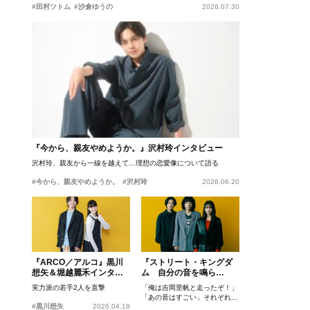
#田村ツトム
#沙倉ゆうの
2026.07.30
『今から、親友やめようか。』沢村玲インタビュー
沢村玲、親友から一線を越えて…理想の恋愛像について語る
#今から、親友やめようか。
#沢村玲
2026.06.20
『ARCO／アルコ』黒川
『ストリート・キングダ
想矢＆堀越麗禾インタビ
ム 自分の音を鳴ら
ュー
せ。』峯田和伸、若葉竜
実力派の若手2人を直撃
「俺は吉岡里帆と走ったぞ！」
也、吉岡里帆インタビュ
「あの音はすごい」それぞれの
ー
#黒川想矢
2026.04.18
忘れがたいシーンとは？