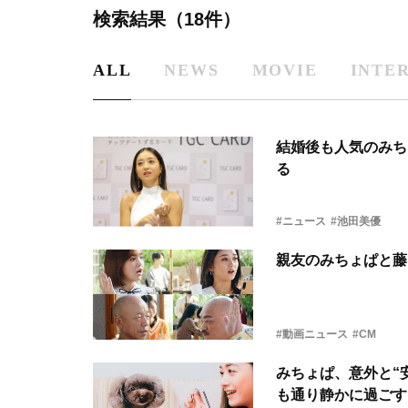
検索結果（18件）
ALL
NEWS
MOVIE
INTE
結婚後も人気のみち
る
#ニュース
#池田美優
親友のみちょぱと藤
#動画ニュース
#CM
みちょぱ、意外と“
も通り静かに過ごす