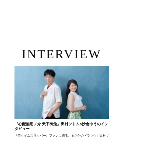
INTERVIEW
『心配無用ノ介 天下御免』田村ツトム×沙倉ゆうのイン
タビュー
『侍タイムスリッパー』ファンに贈る、まさかのドラマ化！田村ツトム×沙倉ゆうのが語