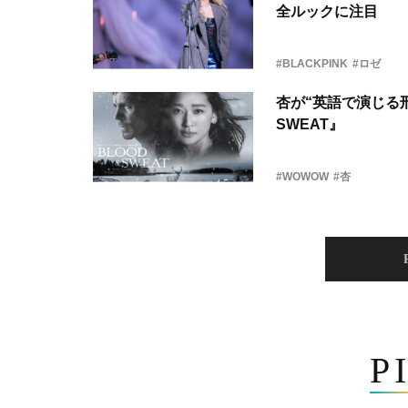
全ルックに注目
#BLACKPINK
#ロゼ
杏が“英語で演じる刑
SWEAT』
#WOWOW
#杏
P