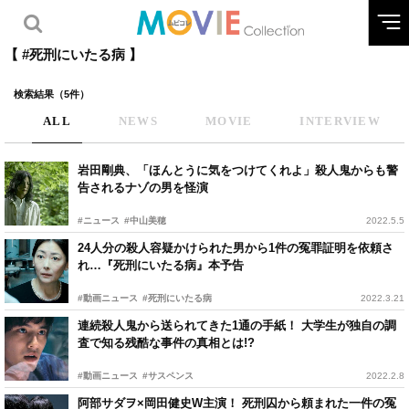
【 #死刑にいたる病 】
検索結果（5件）
ALL
NEWS
MOVIE
INTERVIEW
岩田剛典、「ほんとうに気をつけてくれよ」殺人鬼からも警
告されるナゾの男を怪演
#ニュース
#中山美穂
2022.5.5
24人分の殺人容疑かけられた男から1件の冤罪証明を依頼さ
れ…『死刑にいたる病』本予告
#動画ニュース
#死刑にいたる病
2022.3.21
連続殺人鬼から送られてきた1通の手紙！ 大学生が独自の調
査で知る残酷な事件の真相とは!?
#動画ニュース
#サスペンス
2022.2.8
阿部サダヲ×岡田健史W主演！ 死刑囚から頼まれた一件の冤