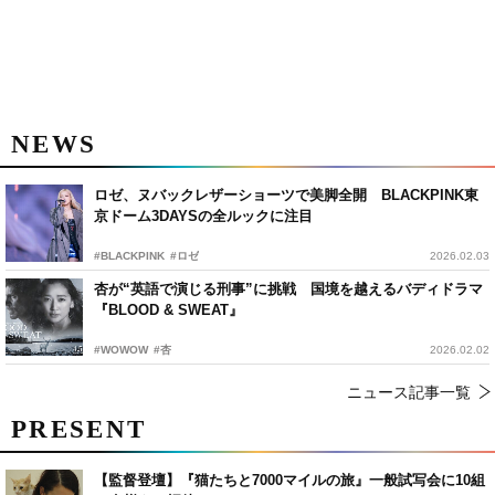
NEWS
ロゼ、ヌバックレザーショーツで美脚全開 BLACKPINK東
京ドーム3DAYSの全ルックに注目
#BLACKPINK
#ロゼ
2026.02.03
杏が“英語で演じる刑事”に挑戦 国境を越えるバディドラマ
『BLOOD & SWEAT』
#WOWOW
#杏
2026.02.02
ニュース記事一覧
PRESENT
【監督登壇】『猫たちと7000マイルの旅』一般試写会に10組