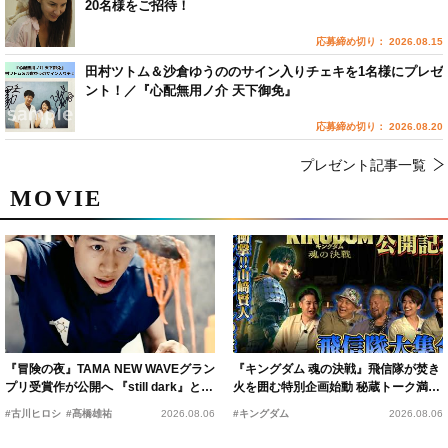
20名様をご招待！
応募締め切り： 2026.08.15
田村ツトム＆沙倉ゆうののサイン入りチェキを1名様にプレゼ
ント！／『心配無用ノ介 天下御免』
応募締め切り： 2026.08.20
プレゼント記事一覧
MOVIE
『冒険の夜』TAMA NEW WAVEグラン
『キングダム 魂の決戦』飛信隊が焚き
プリ受賞作が公開へ 『still dark』と同
火を囲む特別企画始動 秘蔵トーク満載
時上映決定
の“キングダムキャンプ”開催
#古川ヒロシ
#髙橋雄祐
2026.08.06
#キングダム
2026.08.06