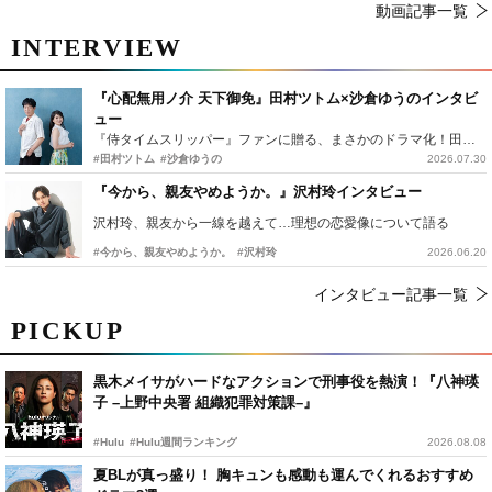
動画記事一覧
INTERVIEW
『心配無用ノ介 天下御免』田村ツトム×沙倉ゆうのインタビ
ュー
『侍タイムスリッパー』ファンに贈る、まさかのドラマ化！田村ツトム×沙倉ゆうのが語る『心配無用ノ介』撮影秘話
#田村ツトム
#沙倉ゆうの
2026.07.30
『今から、親友やめようか。』沢村玲インタビュー
沢村玲、親友から一線を越えて…理想の恋愛像について語る
#今から、親友やめようか。
#沢村玲
2026.06.20
インタビュー記事一覧
PICKUP
黒木メイサがハードなアクションで刑事役を熱演！『八神瑛
子 –上野中央署 組織犯罪対策課–』
#Hulu
#Hulu週間ランキング
2026.08.08
夏BLが真っ盛り！ 胸キュンも感動も運んでくれるおすすめ