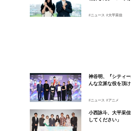
#ニュース
#大平采佳
神谷明、『シティー
んな立派な役を頂け
#ニュース
#アニメ
小西詠斗、大平采佳
してください」