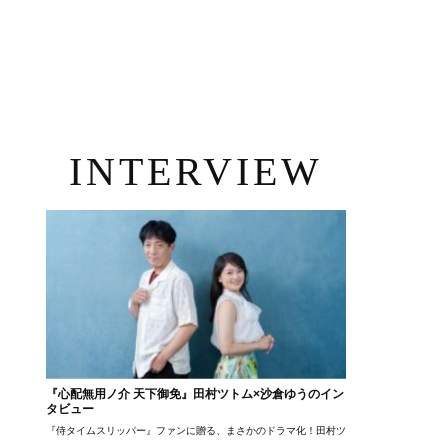
INTERVIEW
『心配無用ノ介 天下御免』田村ツトム×沙倉ゆうのイン
タビュー
『侍タイムスリッパー』ファンに贈る、まさかのドラマ化！田村ツトム×沙倉ゆうのが語