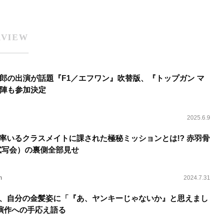
RVIEW
慎太郎の出演が話題『F1／エフワン』吹替版、『トップガン マ
陣も参加決定
2025.6.9
ール率いるクラスメイトに課された極秘ミッションとは!? 赤羽骨
露試写会）の裏側全部見せ
n
2024.7.31
ウール、自分の金髪姿に「『あ、ヤンキーじゃないか』と思えまし
演作への手応え語る