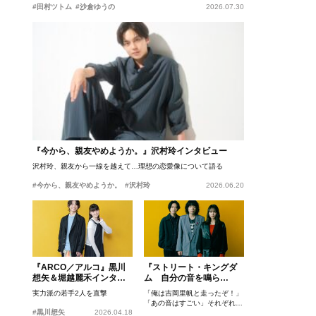
#田村ツトム
#沙倉ゆうの
2026.07.30
『今から、親友やめようか。』沢村玲インタビュー
沢村玲、親友から一線を越えて…理想の恋愛像について語る
#今から、親友やめようか。
#沢村玲
2026.06.20
『ARCO／アルコ』黒川
『ストリート・キングダ
想矢＆堀越麗禾インタビ
ム 自分の音を鳴ら
ュー
せ。』峯田和伸、若葉竜
実力派の若手2人を直撃
「俺は吉岡里帆と走ったぞ！」
也、吉岡里帆インタビュ
「あの音はすごい」それぞれの
ー
#黒川想矢
2026.04.18
忘れがたいシーンとは？