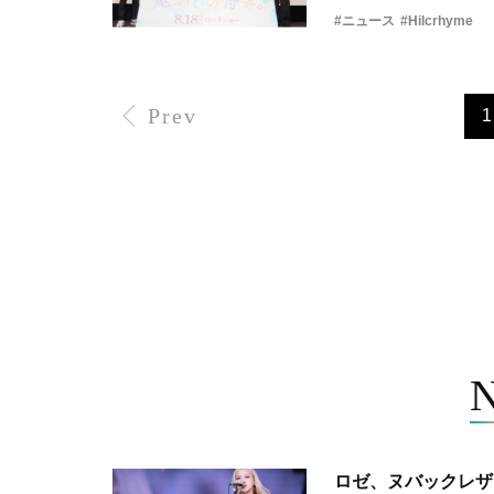
#ニュース
#Hilcrhyme
Prev
1
ロゼ、ヌバックレザー