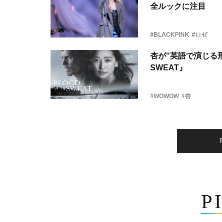
全ルックに注目
#BLACKPINK
#ロゼ
杏が“英語で演じる刑
SWEAT』
#WOWOW
#杏
P