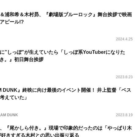
＆浦和希＆木村昴、『劇場版ブルーロック』舞台挨拶で映画
アピール!?
2024.4.25
”しっぽ”が生えていたら「しっぽ系YouTuberになりた
付き。』初日舞台挨拶
2023.8.23
SLAM DUNK』終映に向け最後のイベント開催！ 井上監督「ベス
考えていた」
SLAM DUNK
2023.8.19
、『尾かしら付き。』現場で印象的だったのは「やっぱり木
が好きすぎる木村との思い出振り返る