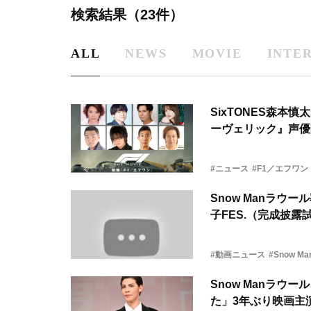
検索結果（23件）
ALL
NEWS
MOVIE
INTE
SixTONES森本
ーヴェリック』声優
#ニュース
#F1／エフワン
Snow Manラウ
子FES.（完成披
#動画ニュース
#Snow Ma
Snow Manラ
た」3年ぶり映画主