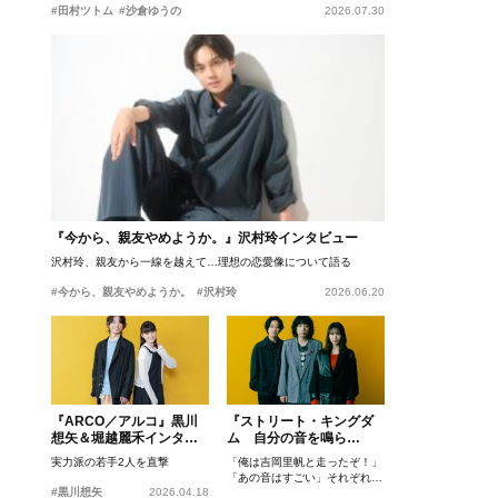
#田村ツトム
#沙倉ゆうの
2026.07.30
『今から、親友やめようか。』沢村玲インタビュー
沢村玲、親友から一線を越えて…理想の恋愛像について語る
#今から、親友やめようか。
#沢村玲
2026.06.20
『ARCO／アルコ』黒川
『ストリート・キングダ
想矢＆堀越麗禾インタビ
ム 自分の音を鳴ら
ュー
せ。』峯田和伸、若葉竜
実力派の若手2人を直撃
「俺は吉岡里帆と走ったぞ！」
也、吉岡里帆インタビュ
「あの音はすごい」それぞれの
ー
#黒川想矢
2026.04.18
忘れがたいシーンとは？