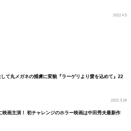
2022.4.5
量して丸メガネの捕虜に変貌『ラーゲリより愛を込めて』22
2022.3.28
に映画主演！ 初チャレンジのホラー映画は中田秀夫最新作