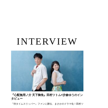
INTERVIEW
『心配無用ノ介 天下御免』田村ツトム×沙倉ゆうのイン
タビュー
『侍タイムスリッパー』ファンに贈る、まさかのドラマ化！田村ツトム×沙倉ゆうのが語