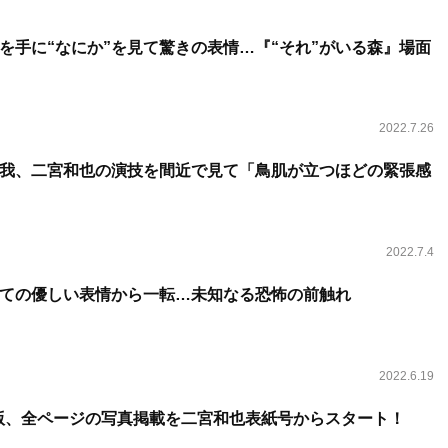
を手に“なにか”を見て驚きの表情…『“それ”がいる森』場面
2022.7.26
京本大我、二宮和也の演技を間近で見て「鳥肌が立つほどの緊張感
2022.7.4
しての優しい表情から一転…未知なる恐怖の前触れ
2022.6.19
子版、全ページの写真掲載を二宮和也表紙号からスタート！