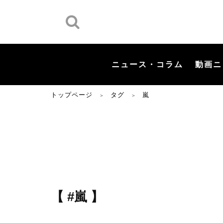
ニュース・コラム
動画ニ
トップページ
タグ
嵐
＞
＞
【 #嵐 】