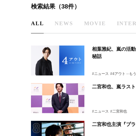
検索結果（38件）
ALL
NEWS
MOVIE
INTE
相葉雅紀、嵐の活動
秘話
#ニュース
#4アウト ─
二宮和也、嵐ラスト
#ニュース
#二宮和也
二宮和也主演『プラチ