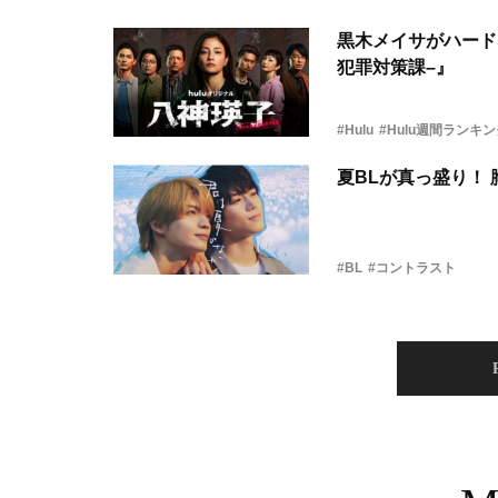
黒木メイサがハード
犯罪対策課–』
#Hulu
#Hulu週間ランキ
夏BLが真っ盛り！
#BL
#コントラスト