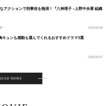
なアクションで刑事役を熱演！『八神瑛子 –上野中央署 組織
ング
2026.08.08
 胸キュンも感動も運んでくれるおすすめドラマ3選
2026.08.07
READ MORE