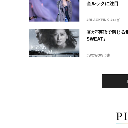
全ルックに注目
#BLACKPINK
#ロゼ
杏が“英語で演じる刑
SWEAT』
#WOWOW
#杏
P