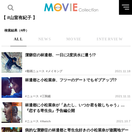
【 #山室有紀子 】
検索結果（4件）
ALL
NEWS
MOVIE
INTERVIEW
潔癖症の林遣都、一日に2度洪水に遭う!?
#動画ニュース
#メイキング
2021.11.18
林遣都と小松菜奈、フツーのデートでもギブアップ!?
#ニュース
#三秋縋
2021.11.11
林遣都に小松菜奈が「あたし、いつか君を殺しちゃう」…
『恋する寄生虫』予告編公開
#ニュース
#Awich
2021.10.7
病的な潔癖症の林遣都と寄生虫好きの小松菜奈が遊園地デー