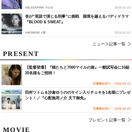
#BLACKPINK
#ロゼ
2026.02.03
杏が“英語で演じる刑事”に挑戦 国境を越えるバディドラマ
『BLOOD & SWEAT』
#WOWOW
#杏
2026.02.02
ニュース記事一覧
PRESENT
【監督登壇】『猫たちと7000マイルの旅』一般試写会に10組
20名様をご招待！
応募締め切り： 2026.08.15
田村ツトム＆沙倉ゆうののサイン入りチェキを1名様にプレゼ
ント！／『心配無用ノ介 天下御免』
応募締め切り： 2026.08.20
プレゼント記事一覧
MOVIE