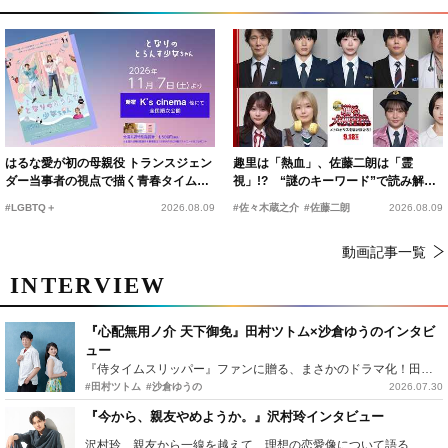
はるな愛が初の母親役 トランスジェン
趣里は「熱血」、佐藤二朗は「霊
ダー当事者の視点で描く青春タイムス
視」!? “謎のキーワード”で読み解く
リップコメディ
『踊る大捜査線 N.E.W.』新メンバー
#LGBTQ＋
2026.08.09
#佐々木蔵之介
#佐藤二朗
2026.08.09
動画記事一覧
INTERVIEW
『心配無用ノ介 天下御免』田村ツトム×沙倉ゆうのインタビ
ュー
『侍タイムスリッパー』ファンに贈る、まさかのドラマ化！田村ツトム×沙倉ゆうのが語る『心配無用ノ介』撮影秘話
#田村ツトム
#沙倉ゆうの
2026.07.30
『今から、親友やめようか。』沢村玲インタビュー
沢村玲、親友から一線を越えて…理想の恋愛像について語る