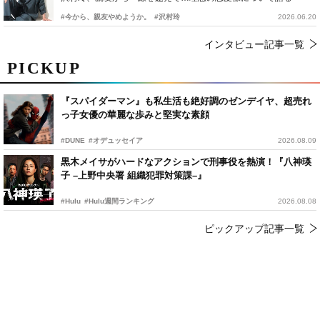
#今から、親友やめようか。
#沢村玲
2026.06.20
インタビュー記事一覧
PICKUP
『スパイダーマン』も私生活も絶好調のゼンデイヤ、超売れ
っ子女優の華麗な歩みと堅実な素顔
#DUNE
#オデュッセイア
2026.08.09
黒木メイサがハードなアクションで刑事役を熱演！『八神瑛
子 –上野中央署 組織犯罪対策課–』
#Hulu
#Hulu週間ランキング
2026.08.08
ピックアップ記事一覧