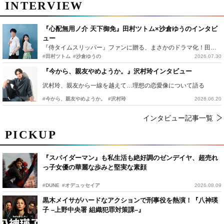
INTERVIEW
『心配無用ノ介 天下御免』田村ツトム×沙倉ゆうのインタビ
ュー
『侍タイムスリッパー』ファンに贈る、まさかのドラマ化！田村ツトム×沙倉ゆうのが語る『心配無用ノ介』撮影秘話
#田村ツトム
#沙倉ゆうの
2026.07.30
『今から、親友やめようか。』沢村玲インタビュー
沢村玲、親友から一線を越えて…理想の恋愛像について語る
#今から、親友やめようか。
#沢村玲
2026.06.20
インタビュー記事一覧
PICKUP
『スパイダーマン』も私生活も絶好調のゼンデイヤ、超売れ
っ子女優の華麗な歩みと堅実な素顔
#DUNE
#オデュッセイア
2026.08.09
黒木メイサがハードなアクションで刑事役を熱演！『八神瑛
子 –上野中央署 組織犯罪対策課–』