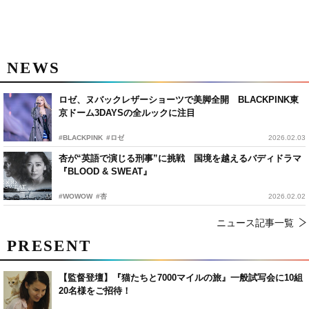
NEWS
ロゼ、ヌバックレザーショーツで美脚全開 BLACKPINK東
京ドーム3DAYSの全ルックに注目
#BLACKPINK
#ロゼ
2026.02.03
杏が“英語で演じる刑事”に挑戦 国境を越えるバディドラマ
『BLOOD & SWEAT』
#WOWOW
#杏
2026.02.02
ニュース記事一覧
PRESENT
【監督登壇】『猫たちと7000マイルの旅』一般試写会に10組
20名様をご招待！