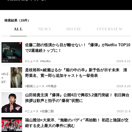
検索結果（16件）
ALL
NEWS
MOVIE
INTERVIEW
佐藤二朗の怪演から目が離せない！『爆弾』がNetflix TOP10
で2週連続トップに！
#ニュース
#Netflix
2026.4.21
是枝裕和×綾瀬はるか『箱の中の羊』新予告が示す未来 清
野菜名、寛一郎ら追加キャストも一挙発表
#動画ニュース
#中島歩
2026.3.25
山田裕貴主演『爆弾』公開4日で興収5.2億円突破！ 初日舞台
挨拶は歓声と拍手の“爆発”状態に
#ニュース
#佐藤二朗
2025.11.6
福山雅治×大泉洋、“無敵のバディ”再始動！ 初恋と陰謀が交
錯する史上最大の事件に挑む