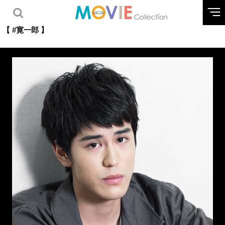
【 #寛一郎 】