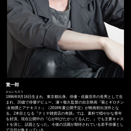
寛一郎
かんいちろう
1996年8月16日生まれ、東京都出身。俳優・佐藤浩市の長男として生
まれ、20歳で俳優デビュー。瀬々敬久監督の自主映画『菊とギロチン
-女相撲とアナキスト-』（2018年夏公開予定）が映画初出演作とな
る。2本目となる『ナミヤ雑貨店の奇蹟』では、素朴で穏やかな青年
を好演。現在公開中の『心が叫びたがってるんだ。』でも主要キャス
トを演じ、話題となった。今後の活躍が期待されている若手俳優とし
て注目が集まっている。