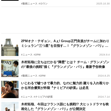
#動画ニュース
#ロウン
2025.10.30
2PMオク・テギョン、Aぇ! Group正門良規がチームに加わり
ミシュラン“三つ星”を目指す…！『グランメゾン・パリ』場
面カットが一挙公開
#ニュース
#2PM
2024.9.4
木村拓哉に立ちはだかる“障壁”とは？ チーム・グランメゾン
の“最後の挑戦”描く『グランメゾン・パリ』最新予告映像
#動画ニュース
#2PM
2024.8.25
いじわるで嘘つきで暴力的、なのに魅力的 蹴りを入れ殴りか
かる河合優実が炸裂『ナミビアの砂漠』は必見
#ニュース
#ナミビアの砂漠
2024.7.14
木村拓哉、今回はフランス語にも挑戦!? 大ヒットドラマを映
画化した『グランメゾン・パリ』が公開決定