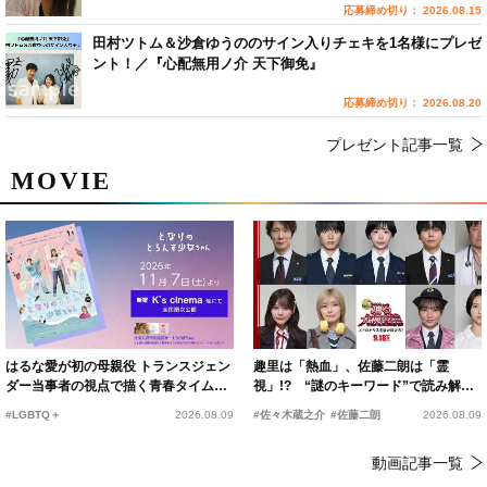
応募締め切り： 2026.08.15
田村ツトム＆沙倉ゆうののサイン入りチェキを1名様にプレゼ
ント！／『心配無用ノ介 天下御免』
応募締め切り： 2026.08.20
プレゼント記事一覧
MOVIE
はるな愛が初の母親役 トランスジェン
趣里は「熱血」、佐藤二朗は「霊
ダー当事者の視点で描く青春タイムス
視」!? “謎のキーワード”で読み解く
リップコメディ
『踊る大捜査線 N.E.W.』新メンバー
#LGBTQ＋
2026.08.09
#佐々木蔵之介
#佐藤二朗
2026.08.09
動画記事一覧