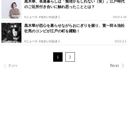
黒木華、長屋暮らしは「無理かもしれない（笑）」江戸時代
のご近所付き合いに触れ思ったこととは？
#ニュース
#せかいのおきく
2023.4.28
黒木華が恋心を募らせながらおにぎりを握り、寛一郎＆池松
壮亮のコンビが江戸の町を躍動！
#ニュース
#せかいのおきく
2023.3.1
1
2
Prev
Next