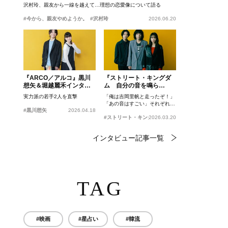
沢村玲、親友から一線を越えて…理想の恋愛像について語る
#今から、親友やめようか。
#沢村玲
2026.06.20
『ARCO／アルコ』黒川
『ストリート・キングダ
想矢＆堀越麗禾インタビ
ム 自分の音を鳴ら
ュー
せ。』峯田和伸、若葉竜
実力派の若手2人を直撃
「俺は吉岡里帆と走ったぞ！」
也、吉岡里帆インタビュ
「あの音はすごい」それぞれの
ー
#黒川想矢
2026.04.18
忘れがたいシーンとは？
#ストリート・キングダム 自分の音を鳴らせ。
2026.03.20
インタビュー記事一覧
TAG
#映画
#星占い
#韓流