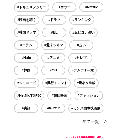
#ドキュメンタリー
#ホラー
#Netflix
#映画を聴く
#ドラマ
#ランキング
#韓国ドラマ
#BL
#ムビコレ占い
#コラム
#週末シネマ
#占い
#Hulu
#アニメ
#セレブ
#韓国
#CM
#アカデミー賞
#ジャニーズ
#興行トレンド
#元ネタ比較
#Netflix TOP10
#韓国映画
#ファッション
#実話
#K-POP
#カンヌ国際映画祭
タグ一覧