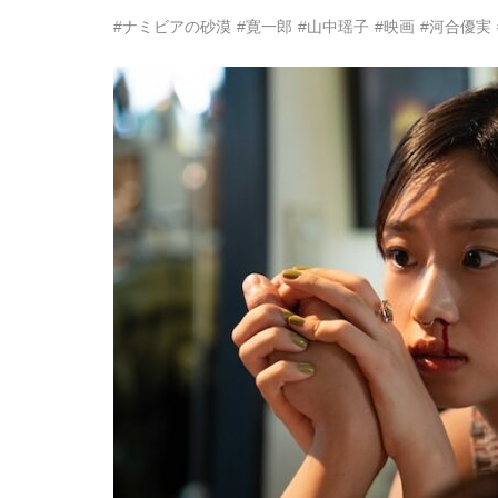
#ナミビアの砂漠
#寛一郎
#山中瑶子
#映画
#河合優実