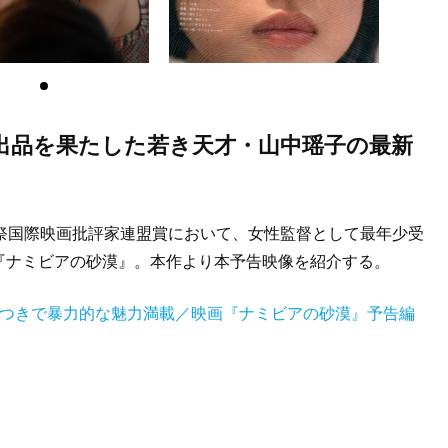
出品を果たした若き天才・山中瑶子の最新
祭国際映画批評家連盟賞において、女性監督として最年少受
『ナミビアの砂漠』。本作より本予告映像を紹介する。
嘘つきで暴力的な魅力満載／映画『ナミビアの砂漠』予告編