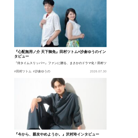
『心配無用ノ介 天下御免』田村ツトム×沙倉ゆうのイン
タビュー
『侍タイムスリッパー』ファンに贈る、まさかのドラマ化！田村ツトム×沙倉ゆうのが語
#田村ツトム
#沙倉ゆうの
2026.07.30
『今から、親友やめようか。』沢村玲インタビュー