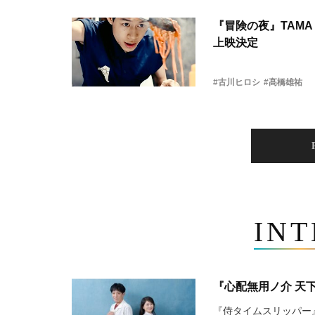
『冒険の夜』TAMA 
上映決定
#古川ヒロシ
#髙橋雄祐
IN
『心配無用ノ介 天
『侍タイムスリッパー