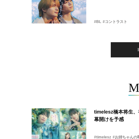
#BL
#コントラスト
M
timelesz橋本
幕開けを予感
#timelesz
#お姉ちゃんの