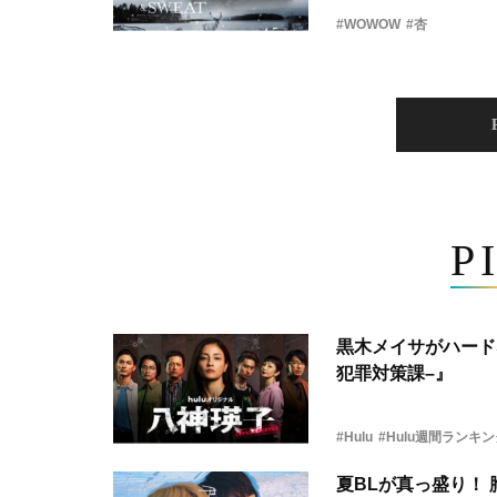
#WOWOW
#杏
P
黒木メイサがハード
犯罪対策課–』
#Hulu
#Hulu週間ランキ
夏BLが真っ盛り！