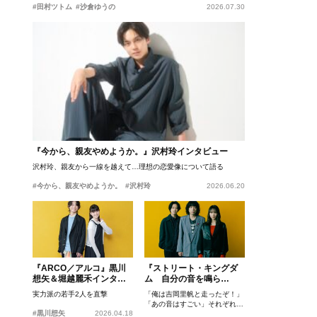
#田村ツトム
#沙倉ゆうの
2026.07.30
『今から、親友やめようか。』沢村玲インタビュー
沢村玲、親友から一線を越えて…理想の恋愛像について語る
#今から、親友やめようか。
#沢村玲
2026.06.20
『ARCO／アルコ』黒川
『ストリート・キングダ
想矢＆堀越麗禾インタビ
ム 自分の音を鳴ら
ュー
せ。』峯田和伸、若葉竜
実力派の若手2人を直撃
「俺は吉岡里帆と走ったぞ！」
也、吉岡里帆インタビュ
「あの音はすごい」それぞれの
ー
#黒川想矢
2026.04.18
忘れがたいシーンとは？