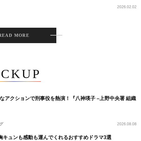
2026.02.02
READ MORE
ICKUP
なアクションで刑事役を熱演！『八神瑛子 –上野中央署 組織
ング
2026.08.08
 胸キュンも感動も運んでくれるおすすめドラマ3選