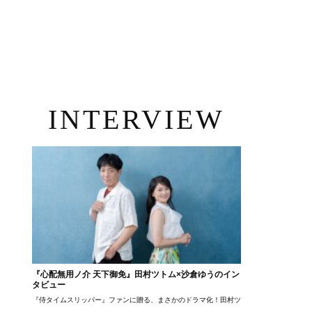
INTERVIEW
『心配無用ノ介 天下御免』田村ツトム×沙倉ゆうのイン
タビュー
『侍タイムスリッパー』ファンに贈る、まさかのドラマ化！田村ツトム×沙倉ゆうのが語