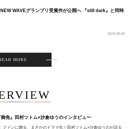
NEW WAVEグランプリ受賞作が公開へ 『still dark』と同時
2026.08.06
READ MORE
TERVIEW
下御免』田村ツトム×沙倉ゆうのインタビュー
』ファンに贈る、まさかのドラマ化！田村ツトム×沙倉ゆうのが語る