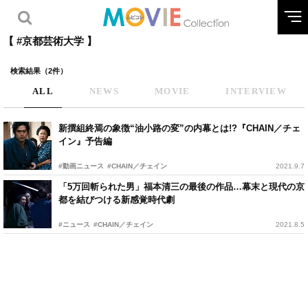
【 #京都芸術大学 】
検索結果（2件）
ALL
NEWS
MOVIE
INTERVIEW
新撰組終焉の象徴“油小路の変”の内幕とは!?『CHAIN／チェ
イン』予告編
#動画ニュース
#CHAIN／チェイン
2021.9.7
「5万回斬られた男」福本清三の最後の作品…幕末と現代の京
都を結びつける新感覚時代劇
#ニュース
#CHAIN／チェイン
2021.8.5