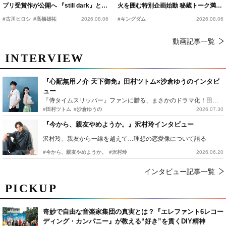
プリ受賞作が公開へ 『still dark』と同
火を囲む特別企画始動 秘蔵トーク満載
時上映決定
の“キングダムキャンプ”開催
#古川ヒロシ
#髙橋雄祐
2026.08.06
#キングダム
2026.08.06
動画記事一覧
INTERVIEW
『心配無用ノ介 天下御免』田村ツトム×沙倉ゆうのインタビ
ュー
『侍タイムスリッパー』ファンに贈る、まさかのドラマ化！田村ツトム×沙倉ゆうのが語る『心配無用ノ介』撮影秘話
#田村ツトム
#沙倉ゆうの
2026.07.30
『今から、親友やめようか。』沢村玲インタビュー
沢村玲、親友から一線を越えて…理想の恋愛像について語る
#今から、親友やめようか。
#沢村玲
2026.06.20
インタビュー記事一覧
PICKUP
奇妙で自由な音楽家集団の真実とは？『エレファント6レコー
ディング・カンパニー』が教える“好き”を貫くDIY精神