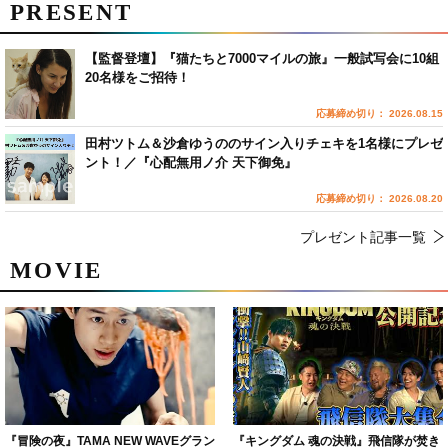
PRESENT
【監督登壇】『猫たちと7000マイルの旅』一般試写会に10組
20名様をご招待！
応募締め切り： 2026.08.15
田村ツトム＆沙倉ゆうののサイン入りチェキを1名様にプレゼ
ント！／『心配無用ノ介 天下御免』
応募締め切り： 2026.08.20
プレゼント記事一覧
MOVIE
『冒険の夜』TAMA NEW WAVEグラン
『キングダム 魂の決戦』飛信隊が焚き