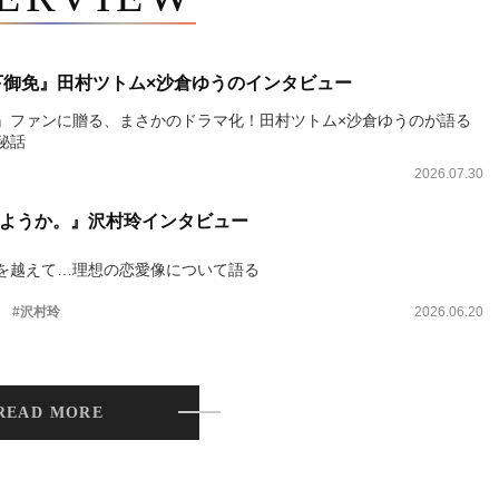
下御免』田村ツトム×沙倉ゆうのインタビュー
』ファンに贈る、まさかのドラマ化！田村ツトム×沙倉ゆうのが語る
秘話
2026.07.30
ようか。』沢村玲インタビュー
を越えて…理想の恋愛像について語る
。
#沢村玲
2026.06.20
READ MORE