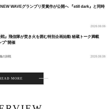
NEW WAVEグランプリ受賞作が公開へ 『still dark』と同時
2026.08.06
決戦』飛信隊が焚き火を囲む特別企画始動 秘蔵トーク満載
ンプ”開催
 魂の決戦
2026.08.06
READ MORE
TERVIEW