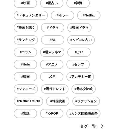
#映画
#星占い
#韓流
#ドキュメンタリー
#ホラー
#Netflix
#映画を聴く
#ドラマ
#韓国ドラマ
#ランキング
#BL
#ムビコレ占い
#コラム
#週末シネマ
#占い
#Hulu
#アニメ
#セレブ
#韓国
#CM
#アカデミー賞
#ジャニーズ
#興行トレンド
#元ネタ比較
#Netflix TOP10
#韓国映画
#ファッション
#実話
#K-POP
#カンヌ国際映画祭
タグ一覧