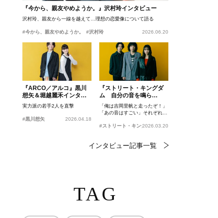
『今から、親友やめようか。』沢村玲インタビュー
沢村玲、親友から一線を越えて…理想の恋愛像について語る
#今から、親友やめようか。
#沢村玲
2026.06.20
『ARCO／アルコ』黒川
『ストリート・キングダ
想矢＆堀越麗禾インタビ
ム 自分の音を鳴ら
ュー
せ。』峯田和伸、若葉竜
実力派の若手2人を直撃
「俺は吉岡里帆と走ったぞ！」
也、吉岡里帆インタビュ
「あの音はすごい」それぞれの
ー
#黒川想矢
2026.04.18
忘れがたいシーンとは？
#ストリート・キングダム 自分の音を鳴らせ。
2026.03.20
インタビュー記事一覧
TAG