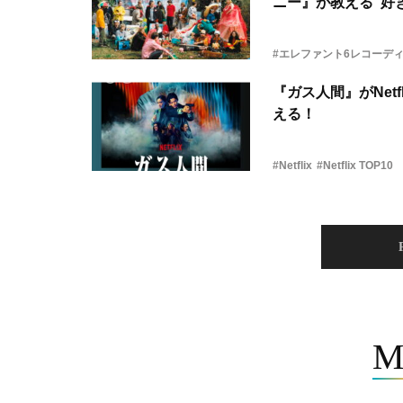
ニー』が教える“好き
#エレファント6レコーデ
『ガス人間』がNetf
える！
#Netflix
#Netflix TOP10
M