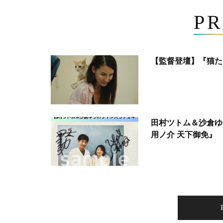
PR
【監督登壇】『猫た
田村ツトム＆沙倉ゆ
用ノ介 天下御免』