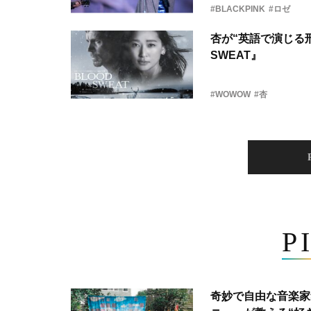
#BLACKPINK
#ロゼ
杏が“英語で演じる刑
SWEAT』
#WOWOW
#杏
P
奇妙で自由な音楽家