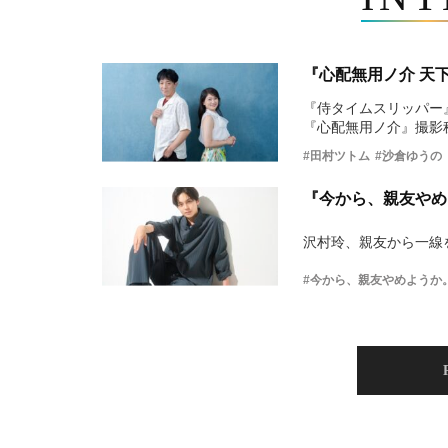
『心配無用ノ介 天
『侍タイムスリッパー
『心配無用ノ介』撮影
#田村ツトム
#沙倉ゆうの
『今から、親友やめ
沢村玲、親友から一線
#今から、親友やめようか