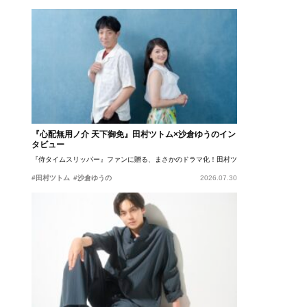
『心配無用ノ介 天下御免』田村ツトム×沙倉ゆうのイン
タビュー
『侍タイムスリッパー』ファンに贈る、まさかのドラマ化！田村ツトム×沙倉ゆうのが語
#田村ツトム
#沙倉ゆうの
2026.07.30