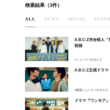
検索結果（3件）
ALL
NEWS
MOVIE
INTE
A.B.C-Z河合
祝福
#ニュース
#A.B.C-Z
A.B.C-Z主演ド
#動画ニュース
#A.B.C-Z
ドラマ『ワンモア』