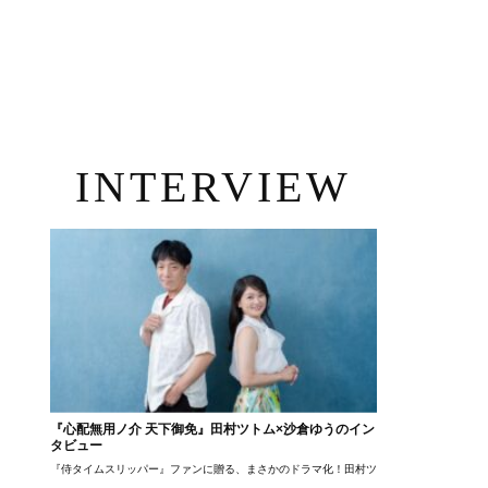
INTERVIEW
『心配無用ノ介 天下御免』田村ツトム×沙倉ゆうのイン
タビュー
『侍タイムスリッパー』ファンに贈る、まさかのドラマ化！田村ツトム×沙倉ゆうのが語