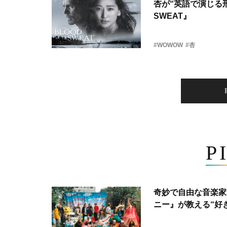
杏が“英語で演じる刑
SWEAT』
#WOWOW
#杏
P
奇妙で自由な音楽家
ニー』が教える“好き