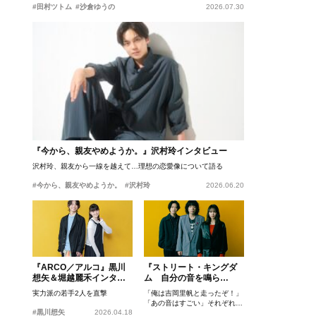
#田村ツトム
#沙倉ゆうの
2026.07.30
『今から、親友やめようか。』沢村玲インタビュー
沢村玲、親友から一線を越えて…理想の恋愛像について語る
#今から、親友やめようか。
#沢村玲
2026.06.20
『ARCO／アルコ』黒川
『ストリート・キングダ
想矢＆堀越麗禾インタビ
ム 自分の音を鳴ら
ュー
せ。』峯田和伸、若葉竜
実力派の若手2人を直撃
「俺は吉岡里帆と走ったぞ！」
也、吉岡里帆インタビュ
「あの音はすごい」それぞれの
ー
#黒川想矢
2026.04.18
忘れがたいシーンとは？