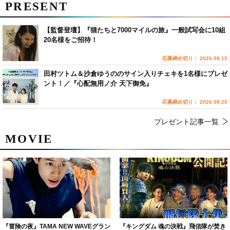
PRESENT
【監督登壇】『猫たちと7000マイルの旅』一般試写会に10組
20名様をご招待！
応募締め切り： 2026.08.15
田村ツトム＆沙倉ゆうののサイン入りチェキを1名様にプレゼ
ント！／『心配無用ノ介 天下御免』
応募締め切り： 2026.08.20
プレゼント記事一覧
MOVIE
『冒険の夜』TAMA NEW WAVEグラン
『キングダム 魂の決戦』飛信隊が焚き