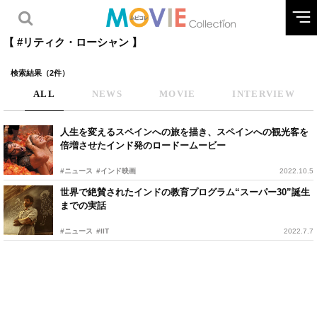
【 #リティク・ローシャン 】
検索結果（2件）
ALL
NEWS
MOVIE
INTERVIEW
人生を変えるスペインへの旅を描き、スペインへの観光客を
倍増させたインド発のロードームービー
#ニュース
#インド映画
2022.10.5
世界で絶賛されたインドの教育プログラム“スーパー30”誕生
までの実話
#ニュース
#IIT
2022.7.7