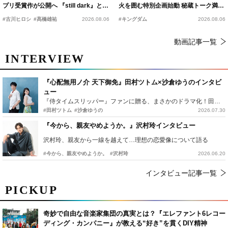
プリ受賞作が公開へ 『still dark』と同
火を囲む特別企画始動 秘蔵トーク満載
時上映決定
の“キングダムキャンプ”開催
#古川ヒロシ
#髙橋雄祐
2026.08.06
#キングダム
2026.08.06
動画記事一覧
INTERVIEW
『心配無用ノ介 天下御免』田村ツトム×沙倉ゆうのインタビ
ュー
『侍タイムスリッパー』ファンに贈る、まさかのドラマ化！田村ツトム×沙倉ゆうのが語る『心配無用ノ介』撮影秘話
#田村ツトム
#沙倉ゆうの
2026.07.30
『今から、親友やめようか。』沢村玲インタビュー
沢村玲、親友から一線を越えて…理想の恋愛像について語る
#今から、親友やめようか。
#沢村玲
2026.06.20
インタビュー記事一覧
PICKUP
奇妙で自由な音楽家集団の真実とは？『エレファント6レコー
ディング・カンパニー』が教える“好き”を貫くDIY精神