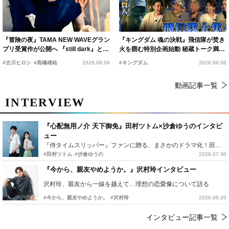
『冒険の夜』TAMA NEW WAVEグラン
『キングダム 魂の決戦』飛信隊が焚き
プリ受賞作が公開へ 『still dark』と同
火を囲む特別企画始動 秘蔵トーク満載
時上映決定
の“キングダムキャンプ”開催
#古川ヒロシ
#髙橋雄祐
2026.08.06
#キングダム
2026.08.06
動画記事一覧
INTERVIEW
『心配無用ノ介 天下御免』田村ツトム×沙倉ゆうのインタビ
ュー
『侍タイムスリッパー』ファンに贈る、まさかのドラマ化！田村ツトム×沙倉ゆうのが語る『心配無用ノ介』撮影秘話
#田村ツトム
#沙倉ゆうの
2026.07.30
『今から、親友やめようか。』沢村玲インタビュー
沢村玲、親友から一線を越えて…理想の恋愛像について語る
#今から、親友やめようか。
#沢村玲
2026.06.20
インタビュー記事一覧