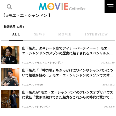
【 #モエ・エ・シャンドン 】
検索結果（3件）
ALL
NEWS
MOVIE
INTERVIEW
山下智久、タキシード姿でディナーパーティーへ！ モエ・
エ・シャンドンのメゾンの歴史に魅了されるスペシャルムー
ビー第2章が公開
#ニュース
#モエ・エ・シャンドン
2023.11.29
山下智久「『神の雫』をきっかけにワインやシャンパンにつ
いて勉強を始め…」モエ・エ・シャンドンのメゾンでの体験
を語る
#ニュース
#Miyu
2023.11.2
山下智久が”モエ・エ・シャンドン”のフレンズオブザハウス
に就任「愛され続けてきた魅力をこれからの時代に繋げてい
くことが出来たら」
#ニュース
#シャンパン
2023.8.6