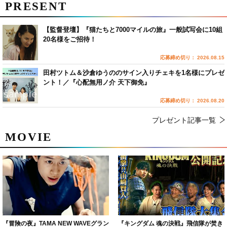
PRESENT
【監督登壇】『猫たちと7000マイルの旅』一般試写会に10組
20名様をご招待！
応募締め切り： 2026.08.15
田村ツトム＆沙倉ゆうののサイン入りチェキを1名様にプレゼ
ント！／『心配無用ノ介 天下御免』
応募締め切り： 2026.08.20
プレゼント記事一覧
MOVIE
『冒険の夜』TAMA NEW WAVEグラン
『キングダム 魂の決戦』飛信隊が焚き