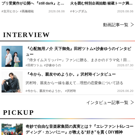
プリ受賞作が公開へ 『still dark』と同
火を囲む特別企画始動 秘蔵トーク満載
時上映決定
の“キングダムキャンプ”開催
#古川ヒロシ
#髙橋雄祐
2026.08.06
#キングダム
2026.08.06
動画記事一覧
INTERVIEW
『心配無用ノ介 天下御免』田村ツトム×沙倉ゆうのインタビ
ュー
『侍タイムスリッパー』ファンに贈る、まさかのドラマ化！田村ツトム×沙倉ゆうのが語る『心配無用ノ介』撮影秘話
#田村ツトム
#沙倉ゆうの
2026.07.30
『今から、親友やめようか。』沢村玲インタビュー
沢村玲、親友から一線を越えて…理想の恋愛像について語る
#今から、親友やめようか。
#沢村玲
2026.06.20
インタビュー記事一覧
PICKUP
奇妙で自由な音楽家集団の真実とは？『エレファント6レコー
ディング・カンパニー』が教える“好き”を貫くDIY精神