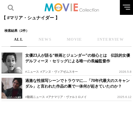
【 #マリア・シュナイダー 】
検索結果（2件）
ALL
NEWS
MOVIE
INTERVIEW
女優23人が語る“映画とジェンダー”の核心とは 伝説的女優
デルフィーヌ・セリッグによる唯一の長編監督作
#ニュース
#アンヌ・ヴィアゼムスキー
2026.5.8
過激な性描写シーンでトラウマに…「70年代最大のスキャン
ダル」と言われた作品の裏で一体何が起きていたのか？
#動画ニュース
#アナマリア・ヴァルトロメイ
2025.6.12