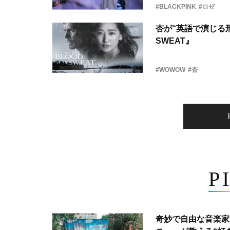
#BLACKPINK
#ロゼ
杏が“英語で演じる刑
SWEAT』
#WOWOW
#杏
P
奇妙で自由な音楽家