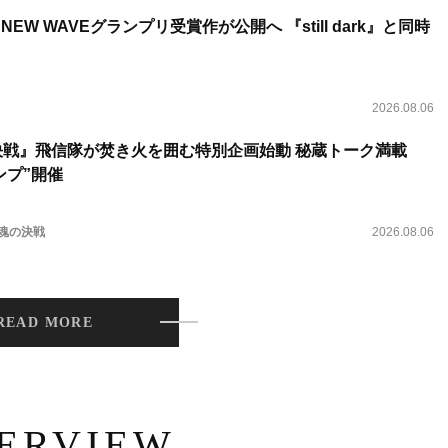
NEW WAVEグランプリ受賞作が公開へ 『still dark』と同時
2026.08.06
決戦』飛信隊が焚き火を囲む特別企画始動 秘蔵トーク満載
ンプ”開催
 魂の決戦
2026.08.06
READ MORE
TERVIEW