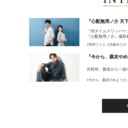
『心配無用ノ介 天
『侍タイムスリッパー
『心配無用ノ介』撮影
#田村ツトム
#沙倉ゆうの
『今から、親友やめ
沢村玲、親友から一線
#今から、親友やめようか