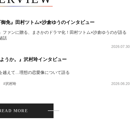
下御免』田村ツトム×沙倉ゆうのインタビュー
』ファンに贈る、まさかのドラマ化！田村ツトム×沙倉ゆうのが語る
秘話
2026.07.30
ようか。』沢村玲インタビュー
を越えて…理想の恋愛像について語る
。
#沢村玲
2026.06.20
READ MORE