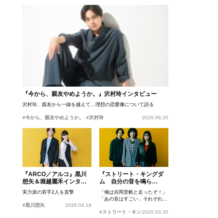
『今から、親友やめようか。』沢村玲インタビュー
沢村玲、親友から一線を越えて…理想の恋愛像について語る
#今から、親友やめようか。
#沢村玲
2026.06.20
『ARCO／アルコ』黒川
『ストリート・キングダ
想矢＆堀越麗禾インタビ
ム 自分の音を鳴ら
ュー
せ。』峯田和伸、若葉竜
実力派の若手2人を直撃
「俺は吉岡里帆と走ったぞ！」
也、吉岡里帆インタビュ
「あの音はすごい」それぞれの
ー
#黒川想矢
2026.04.18
忘れがたいシーンとは？
#ストリート・キングダム 自分の音を鳴らせ。
2026.03.20