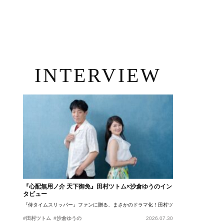
INTERVIEW
『心配無用ノ介 天下御免』田村ツトム×沙倉ゆうのイン
タビュー
『侍タイムスリッパー』ファンに贈る、まさかのドラマ化！田村ツトム×沙倉ゆうのが語
#田村ツトム
#沙倉ゆうの
2026.07.30