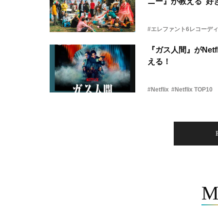
ニー』が教える“好き
#エレファント6レコーデ
『ガス人間』がNetf
える！
#Netflix
#Netflix TOP10
M