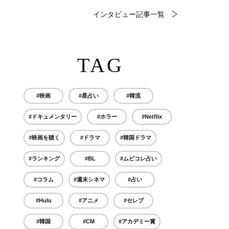
インタビュー記事一覧
TAG
#映画
#星占い
#韓流
#ドキュメンタリー
#ホラー
#Netflix
#映画を聴く
#ドラマ
#韓国ドラマ
#ランキング
#BL
#ムビコレ占い
#コラム
#週末シネマ
#占い
#Hulu
#アニメ
#セレブ
#韓国
#CM
#アカデミー賞