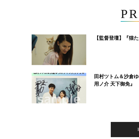
PR
【監督登壇】『猫た
田村ツトム＆沙倉ゆ
用ノ介 天下御免』