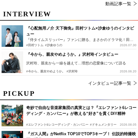
動画記事一覧
INTERVIEW
『心配無用ノ介 天下御免』田村ツトム×沙倉ゆうのインタビ
ュー
『侍タイムスリッパー』ファンに贈る、まさかのドラマ化！田村ツトム×沙倉ゆうのが語る『心配無用ノ介』撮影秘話
#田村ツトム
#沙倉ゆうの
2026.07.30
『今から、親友やめようか。』沢村玲インタビュー
沢村玲、親友から一線を越えて…理想の恋愛像について語る
#今から、親友やめようか。
#沢村玲
2026.06.20
インタビュー記事一覧
PICKUP
奇妙で自由な音楽家集団の真実とは？『エレファント6レコー
ディング・カンパニー』が教える“好き”を貫くDIY精神
#エレファント6レコーディング・カンパニー
#ドキュメンタリー
2026.08.05
『ガス人間』がNetflix TOP10でTOP3キープ！ 伝説的特撮映