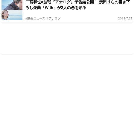
二宮和也×波瑠『アナログ』予告編公開！ 幾田りらの書き下
ろし楽曲「With」が2人の恋を彩る
#動画ニュース
#アナログ
2023.7.21