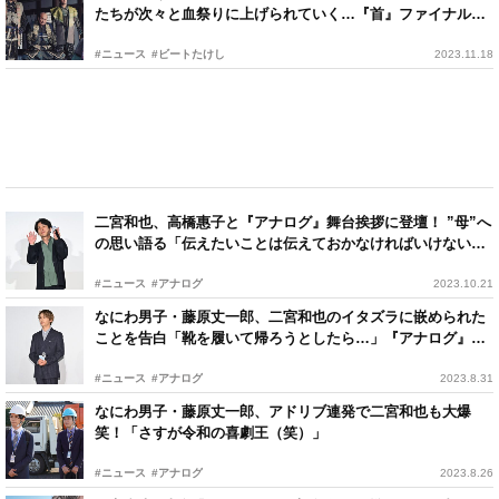
たちが次々と血祭りに上げられていく…『首』ファイナル予
告映像
#ニュース
#ビートたけし
2023.11.18
二宮和也、高橋惠子と『アナログ』舞台挨拶に登壇！ ”母”へ
の思い語る「伝えたいことは伝えておかなければいけないな
と」
#ニュース
#アナログ
2023.10.21
なにわ男子・藤原丈一郎、二宮和也のイタズラに嵌められた
ことを告白「靴を履いて帰ろうとしたら…」『アナログ』完
成披露舞台挨拶
#ニュース
#アナログ
2023.8.31
なにわ男子・藤原丈一郎、アドリブ連発で二宮和也も大爆
笑！「さすが令和の喜劇王（笑）」
#ニュース
#アナログ
2023.8.26