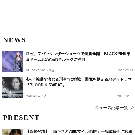
NEWS
ロゼ、ヌバックレザーショーツで美脚全開 BLACKPINK東
京ドーム3DAYSの全ルックに注目
#BLACKPINK
#ロゼ
2026.02.03
杏が“英語で演じる刑事”に挑戦 国境を越えるバディドラマ
『BLOOD & SWEAT』
#WOWOW
#杏
2026.02.02
ニュース記事一覧
PRESENT
【監督登壇】『猫たちと7000マイルの旅』一般試写会に10組