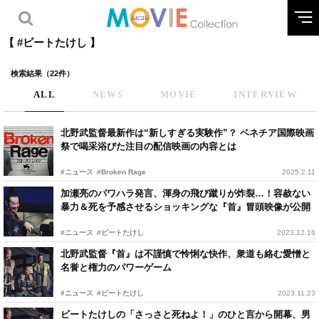
【 #ビートたけし 】
検索結果（22件）
ALL
NEWS
MOVIE
INTERVIEW
北野武監督最新作は“新しすぎる実験作”？ ベネチア国際映画
祭で喝采浴びた注目の配信映画の内容とは
#ニュース
#Broken Rage
2025.2.11
加瀬亮のパワハラ発言、渾身の飛び蹴りが炸裂…！容赦ない
暴力＆死を予感させるショッキングな『首』冒頭映像が公開
#ニュース
#ビートたけし
2023.12.16
北野武監督『首』は不謹慎で怜悧な快作、衆道も絡む愛憎と
名誉と権力のパワーゲーム
#ニュース
#ビートたけし
2023.11.23
ビートたけしの「さっさと死ねよ！」のひと言から開幕、男