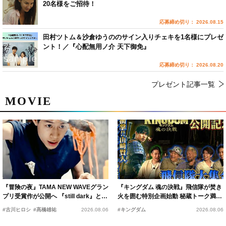
20名様をご招待！
応募締め切り： 2026.08.15
田村ツトム＆沙倉ゆうののサイン入りチェキを1名様にプレゼ
ント！／『心配無用ノ介 天下御免』
応募締め切り： 2026.08.20
プレゼント記事一覧
MOVIE
『冒険の夜』TAMA NEW WAVEグラン
『キングダム 魂の決戦』飛信隊が焚き
プリ受賞作が公開へ 『still dark』と同
火を囲む特別企画始動 秘蔵トーク満載
時上映決定
の“キングダムキャンプ”開催
#古川ヒロシ
#髙橋雄祐
2026.08.06
#キングダム
2026.08.06