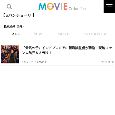
【 #パンチョーリ 】
検索結果（1件）
ALL
NEWS
MOVIE
INTERVIEW
『天気の子』インドプレミアに新海誠監督が降臨！現地ファ
ン大熱狂＆大号泣！
#ニュース
#天気の子
2019.9.30