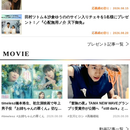
応募締め切り： 2026.08.15
田村ツトム＆沙倉ゆうののサイン入りチェキを1名様にプレゼ
ント！／『心配無用ノ介 天下御免』
応募締め切り： 2026.08.20
プレゼント記事一覧
MOVIE
timelesz橋本将生、初主演映画で年上
『冒険の夜』TAMA NEW WAVEグラン
男子役 『お姉ちゃんの翠くん』切ない
プリ受賞作が公開へ 『still dark』と同
恋の幕開けを予感
時上映決定
#timelesz
#お姉ちゃんの翠くん
2026.08.08
#古川ヒロシ
#髙橋雄祐
2026.08.06
動画記事一覧