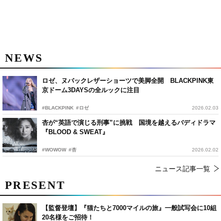
NEWS
ロゼ、ヌバックレザーショーツで美脚全開 BLACKPINK東
京ドーム3DAYSの全ルックに注目
#BLACKPINK
#ロゼ
2026.02.03
杏が“英語で演じる刑事”に挑戦 国境を越えるバディドラマ
『BLOOD & SWEAT』
#WOWOW
#杏
2026.02.02
ニュース記事一覧
PRESENT
【監督登壇】『猫たちと7000マイルの旅』一般試写会に10組
20名様をご招待！