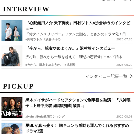
INTERVIEW
『心配無用ノ介 天下御免』田村ツトム×沙倉ゆうのインタビ
ュー
『侍タイムスリッパー』ファンに贈る、まさかのドラマ化！田村ツトム×沙倉ゆうのが語る『心配無用ノ介』撮影秘話
#田村ツトム
#沙倉ゆうの
2026.07.30
『今から、親友やめようか。』沢村玲インタビュー
沢村玲、親友から一線を越えて…理想の恋愛像について語る
#今から、親友やめようか。
#沢村玲
2026.06.20
インタビュー記事一覧
PICKUP
黒木メイサがハードなアクションで刑事役を熱演！『八神瑛
子 –上野中央署 組織犯罪対策課–』
#Hulu
#Hulu週間ランキング
2026.08.08
夏BLが真っ盛り！ 胸キュンも感動も運んでくれるおすすめ
ドラマ3選