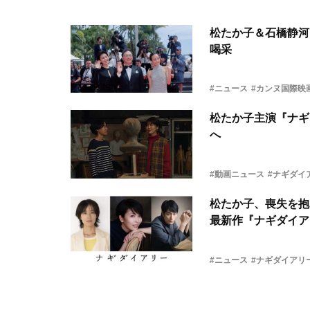
松たか子＆石橋静河
喝采
#ニュース
#カンヌ国際映
松たか子主演『ナギ
へ
#動画ニュース
#ナギダイ
松たか子、喪失を抱
最新作『ナギダイア
#ニュース
#ナギダイアリ