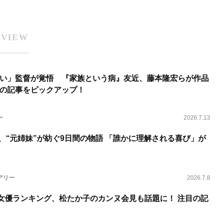
RVIEW
い」監督が覚悟 『家族という病』友近、藤本隆宏らが作品
の記事をピックアップ！
ー
2026.7.13
、“元姉妹”が紡ぐ9日間の物語 「誰かに理解される喜び」が
アリー
2026.7.8
代女優ランキング、松たか子のカンヌ会見も話題に！ 注目の記