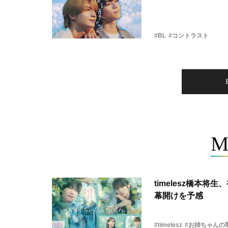
#BL
#コントラスト
M
timelesz橋本
幕開けを予感
#timelesz
#お姉ちゃんの