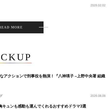
2026.02.02
READ MORE
ICKUP
なアクションで刑事役を熱演！『八神瑛子 –上野中央署 組織
ング
2026.08.08
 胸キュンも感動も運んでくれるおすすめドラマ3選