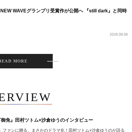
NEW WAVEグランプリ受賞作が公開へ 『still dark』と同時
2026.08.06
READ MORE
TERVIEW
下御免』田村ツトム×沙倉ゆうのインタビュー
』ファンに贈る、まさかのドラマ化！田村ツトム×沙倉ゆうのが語る