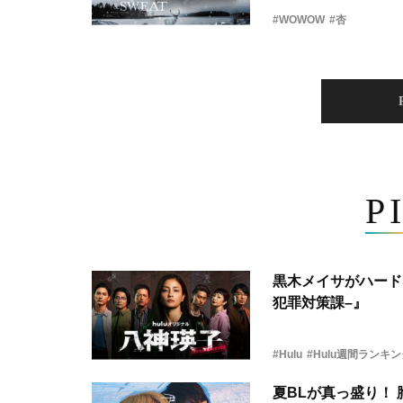
#WOWOW
#杏
P
黒木メイサがハード
犯罪対策課–』
#Hulu
#Hulu週間ランキ
夏BLが真っ盛り！