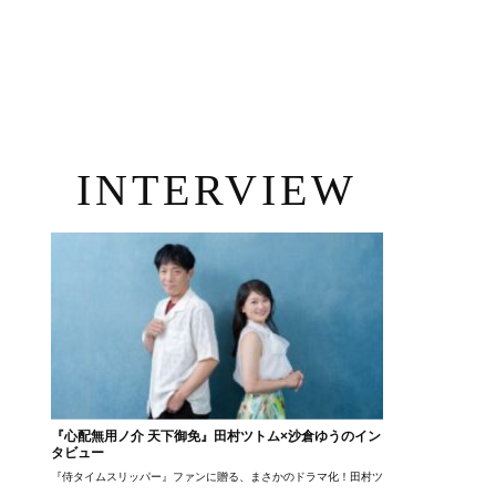
INTERVIEW
『心配無用ノ介 天下御免』田村ツトム×沙倉ゆうのイン
タビュー
『侍タイムスリッパー』ファンに贈る、まさかのドラマ化！田村ツトム×沙倉ゆうのが語