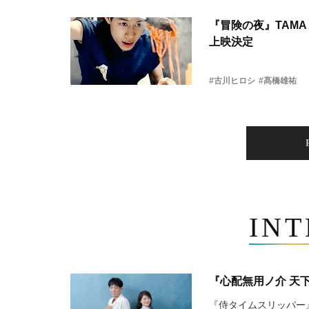
『冒険の夜』TAMA 
上映決定
#古川ヒロシ
#髙橋雄祐
IN
『心配無用ノ介 天
『侍タイムスリッパー