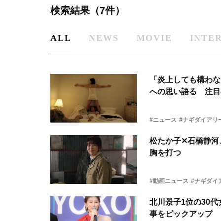
検索結果（7件）
ALL
NEWS
MOVIE
INTE
「炎上しても構わな
への思い語る 注目
#ニュース
#ナギダイアリ
松たか子✕石橋静河
胸を打つ
#動画ニュース
#ナギダイ
北川景子1位の30
事をピックアップ