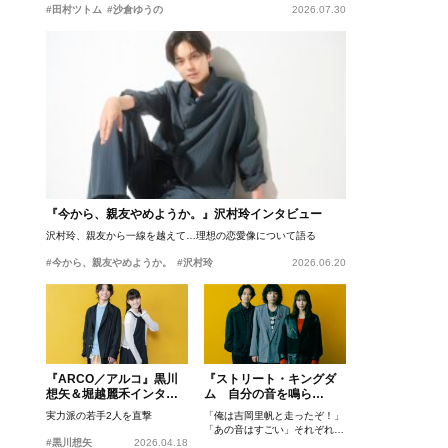
#田村ツトム
#沙倉ゆうの
2026.07.30
『今から、親友やめようか。』沢村玲インタビュー
沢村玲、親友から一線を越えて…理想の恋愛像について語る
#今から、親友やめようか。
#沢村玲
2026.06.20
『ARCO／アルコ』黒川
『ストリート・キングダ
想矢＆堀越麗禾インタビ
ム 自分の音を鳴ら
ュー
せ。』峯田和伸、若葉竜
実力派の若手2人を直撃
「俺は吉岡里帆と走ったぞ！」
也、吉岡里帆インタビュ
「あの音はすごい」それぞれの
ー
#黒川想矢
2026.04.18
忘れがたいシーンとは？