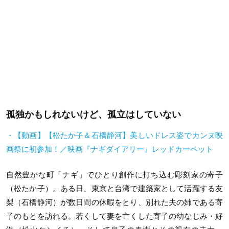
孤独かもしれないけど、孤立はしていない
・【動画】【松たか子＆石橋静河】美しいドレス姿でカンヌ映
画祭に初参加！／映画『ナギダイアリー』レッドカーペット
自然豊かな町「ナギ」でひとり創作に打ち込む彫刻家の寄子
（松たか子）。ある日、東京と台湾で建築家として活躍する友
梨（石橋静河）が数日間の休暇をとり、別れた夫の姉である寄
子のもとを訪れる。若くして妻を亡くした寄子の幼なじみ・好