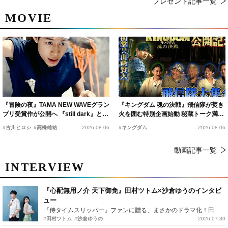
プレゼント記事一覧
MOVIE
『冒険の夜』TAMA NEW WAVEグラン
『キングダム 魂の決戦』飛信隊が焚き
プリ受賞作が公開へ 『still dark』と同
火を囲む特別企画始動 秘蔵トーク満載
時上映決定
の“キングダムキャンプ”開催
#古川ヒロシ
#髙橋雄祐
2026.08.06
#キングダム
2026.08.06
動画記事一覧
INTERVIEW
『心配無用ノ介 天下御免』田村ツトム×沙倉ゆうのインタビ
ュー
『侍タイムスリッパー』ファンに贈る、まさかのドラマ化！田村ツトム×沙倉ゆうのが語る『心配無用ノ介』撮影秘話
#田村ツトム
#沙倉ゆうの
2026.07.30