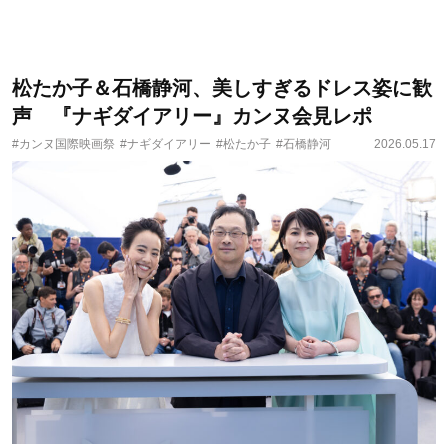
松たか子＆石橋静河、美しすぎるドレス姿に歓
声 『ナギダイアリー』カンヌ会見レポ
#カンヌ国際映画祭
#ナギダイアリー
#松たか子
#石橋静河
2026.05.17