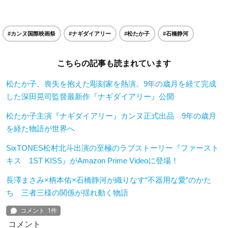
#カンヌ国際映画祭
#ナギダイアリー
#松たか子
#石橋静河
こちらの記事も読まれています
松たか子、喪失を抱えた彫刻家を熱演。9年の歳月を経て完成
した深田晃司監督最新作『ナギダイアリー』公開
松たか子主演『ナギダイアリー』カンヌ正式出品 9年の歳月
を経た物語が世界へ
SixTONES松村北斗出演の至極のラブストーリー『ファースト
キス 1ST KISS』がAmazon Prime Videoに登場！
長澤まさみ×柄本佑×石橋静河が織りなす“不器用な愛”のかた
ち 三者三様の関係が揺れ動く物語