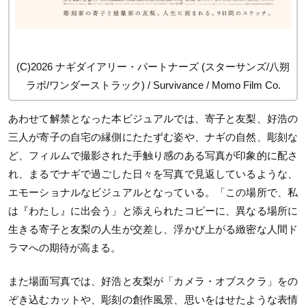
(C)2026 ナギダイアリー・パートナーズ (スターサンズ/八朔
ラボ/ワンダーストラック) / Survivance / Momo Film Co.
あわせて解禁となった本ビジュアルでは、寄子と友梨、好浩の
三人が寄子の自宅の縁側にたたずむ姿や、ナギの自然、彫刻な
ど、フィルムで撮影された手触り感のある写真が印象的に配さ
れ、まるでナギで過ごした日々を写真で見返しているような、
エモーショナルなビジュアルとなっている。「この場所で、私
は『わたし』に出会う」と添えられたコピーに、異なる場所に
生きる寄子と友梨の人生が交差し、浮かび上がる緻密な人間ド
ラマへの期待が高まる。
また場面写真では、好浩と友梨が「カメラ・オブスクラ」をの
ぞき込むカットや、彫刻の創作風景、思いをはせたような表情