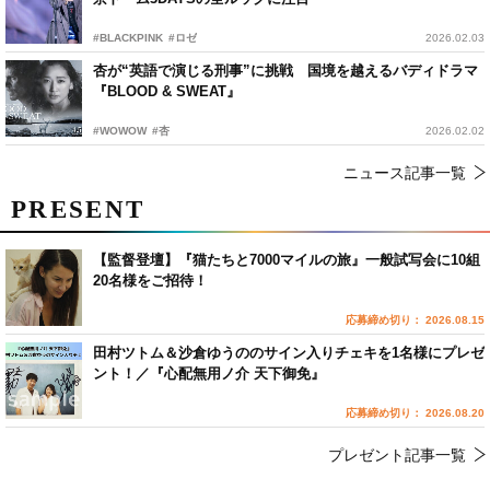
#BLACKPINK
#ロゼ
2026.02.03
杏が“英語で演じる刑事”に挑戦 国境を越えるバディドラマ
『BLOOD & SWEAT』
#WOWOW
#杏
2026.02.02
ニュース記事一覧
PRESENT
【監督登壇】『猫たちと7000マイルの旅』一般試写会に10組
20名様をご招待！
応募締め切り： 2026.08.15
田村ツトム＆沙倉ゆうののサイン入りチェキを1名様にプレゼ
ント！／『心配無用ノ介 天下御免』
応募締め切り： 2026.08.20
プレゼント記事一覧