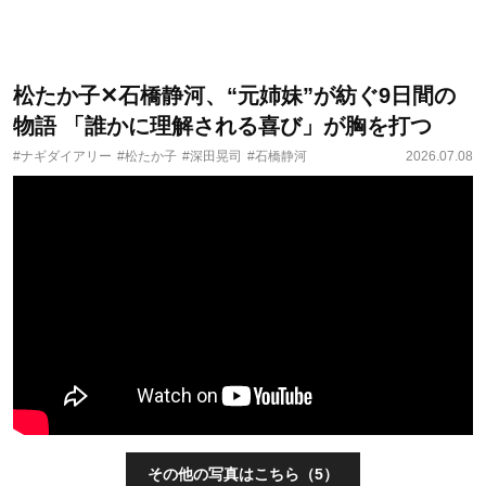
松たか子✕石橋静河、“元姉妹”が紡ぐ9日間の
物語 「誰かに理解される喜び」が胸を打つ
#ナギダイアリー
#松たか子
#深田晃司
#石橋静河
2026.07.08
その他の写真はこちら（5）