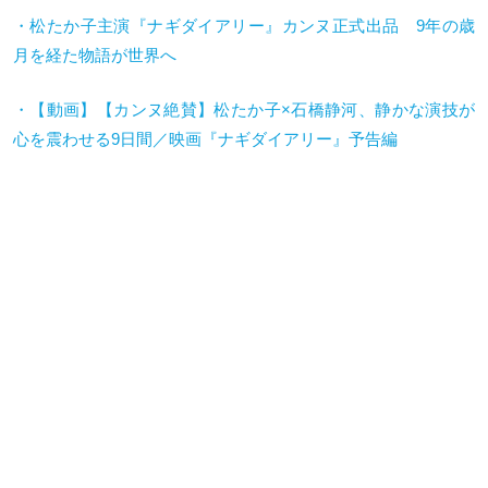
・松たか子主演『ナギダイアリー』カンヌ正式出品 9年の歳
月を経た物語が世界へ
・【動画】【カンヌ絶賛】松たか子
×
石橋静河、静かな演技が
心を震わせる
9
日間／映画『ナギダイアリー』予告編