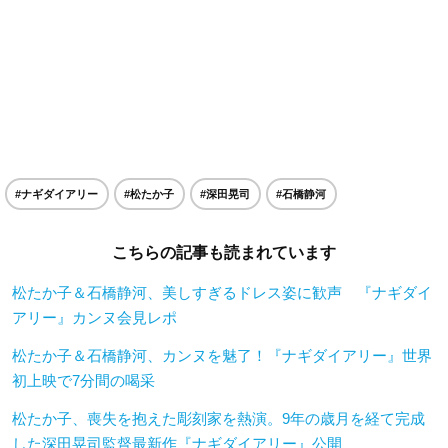
#ナギダイアリー
#松たか子
#深田晃司
#石橋静河
こちらの記事も読まれています
松たか子＆石橋静河、美しすぎるドレス姿に歓声 『ナギダイ
アリー』カンヌ会見レポ
松たか子＆石橋静河、カンヌを魅了！『ナギダイアリー』世界
初上映で7分間の喝采
松たか子、喪失を抱えた彫刻家を熱演。9年の歳月を経て完成
した深田晃司監督最新作『ナギダイアリー』公開