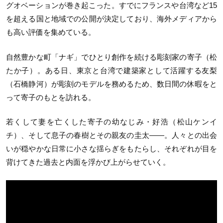
グオベーションが巻き起こった。すでにフランスや台湾など15
を超える国と地域での公開が決定しており、海外メディアから
も高い評価を集めている。
自然豊かな町「ナギ」でひとり創作を続ける彫刻家の寄子（松
たか子）。ある日、東京と台湾で建築家として活躍する友梨
（石橋静河）が彫刻のモデルを務めるため、数日間の休暇をと
って寄子のもとを訪れる。
若くして妻を亡くした寄子の幼なじみ・好浩（松山ケンイ
チ）、そして息子の春樹とその親友の圭太——。人々との出会
いが穏やかな日常に小さな揺らぎをもたらし、それぞれが目を
背けてきた過去と内面を浮かび上がらせていく。