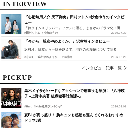
INTERVIEW
『心配無用ノ介 天下御免』田村ツトム×沙倉ゆうのインタビ
ュー
『侍タイムスリッパー』ファンに贈る、まさかのドラマ化！田村ツトム×沙倉ゆうのが語る『心配無用ノ介』撮影秘話
#田村ツトム
#沙倉ゆうの
2026.07.30
『今から、親友やめようか。』沢村玲インタビュー
沢村玲、親友から一線を越えて…理想の恋愛像について語る
#今から、親友やめようか。
#沢村玲
2026.06.20
インタビュー記事一覧
PICKUP
黒木メイサがハードなアクションで刑事役を熱演！『八神瑛
子 –上野中央署 組織犯罪対策課–』
#Hulu
#Hulu週間ランキング
2026.08.08
夏BLが真っ盛り！ 胸キュンも感動も運んでくれるおすすめ
ドラマ3選