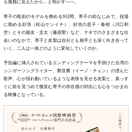
も孤独に見えたから」と明かす――。
寄子の彫刻のモデルを務める9日間。寄子の幼なじみで、役場
に勤める好浩（松山ケンイチ）、好浩の息子・春樹（川口和
空）とその親友・圭太（藤原聖）など、ナギでのさまざまな出
会いのなかで、寄子と友梨は自分とも相手とも深く向き合って
いく。二人は一体どのように変化していくのか。
予告編に挿入されているエンディングテーマを手掛けた台湾の
シンガーソングライター、鄭宜農（イーノ・チェン）の澄んだ
歌声、心が揺れ動いているような表情を見せる友梨と、真っす
ぐに前を見つめて微笑む寄子の存在感の対比にも心をつかまれ
る映像となっている。