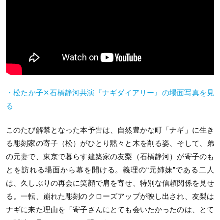
・松たか子✕石橋静河共演『ナギダイアリー』の場面写真を見
る
このたび解禁となった本予告は、自然豊かな町「ナギ」に生き
る彫刻家の寄子（松）がひとり黙々と木を削る姿、そして、弟
の元妻で、東京で暮らす建築家の友梨（石橋静河）が寄子のも
とを訪れる場面から幕を開ける。義理の“元姉妹”である二人
は、久しぶりの再会に笑顔で肩を寄せ、特別な信頼関係を見せ
る。一転、崩れた彫刻のクローズアップが映し出され、友梨は
ナギに来た理由を「寄子さんにとても会いたかったのは、とて