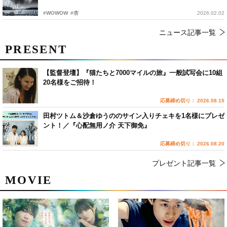
#WOWOW
#杏
2026.02.02
ニュース記事一覧
PRESENT
【監督登壇】『猫たちと7000マイルの旅』一般試写会に10組
20名様をご招待！
応募締め切り： 2026.08.15
田村ツトム＆沙倉ゆうののサイン入りチェキを1名様にプレゼ
ント！／『心配無用ノ介 天下御免』
応募締め切り： 2026.08.20
プレゼント記事一覧
MOVIE