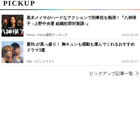
PICKUP
黒木メイサがハードなアクションで刑事役を熱演！『八神瑛
子 –上野中央署 組織犯罪対策課–』
#Hulu
#Hulu週間ランキング
2026.08.08
夏BLが真っ盛り！ 胸キュンも感動も運んでくれるおすすめ
ドラマ3選
#BL
#コントラスト
2026.08.07
ピックアップ記事一覧