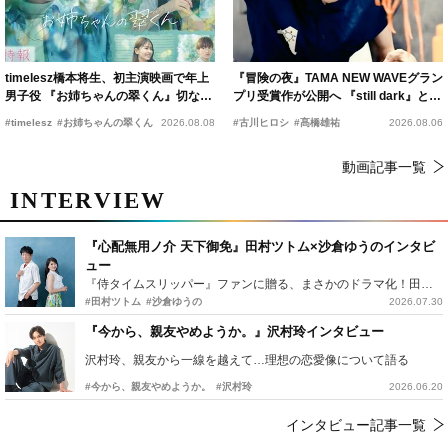
timelesz橋本将生、初主演映画で年上
『冒険の夜』TAMA NEW WAVEグラン
男子役 『お姉ちゃんの翠くん』切ない
プリ受賞作が公開へ 『still dark』と同
恋の幕開けを予感
時上映決定
#timelesz
#お姉ちゃんの翠くん
2026.08.08
#古川ヒロシ
#髙橋雄祐
2026.08.06
動画記事一覧
INTERVIEW
『心配無用ノ介 天下御免』田村ツトム×沙倉ゆうのインタビ
ュー
『侍タイムスリッパー』ファンに贈る、まさかのドラマ化！田村ツトム×沙倉ゆうのが語る『心配無用ノ介』撮影秘話
#田村ツトム
#沙倉ゆうの
2026.07.30
『今から、親友やめようか。』沢村玲インタビュー
沢村玲、親友から一線を越えて…理想の恋愛像について語る
#今から、親友やめようか。
#沢村玲
2026.06.20
インタビュー記事一覧