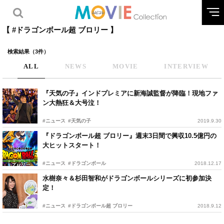
【 #ドラゴンボール超 ブロリー 】
検索結果（3件）
ALL
NEWS
MOVIE
INTERVIEW
『天気の子』インドプレミアに新海誠監督が降臨！現地ファ
ン大熱狂＆大号泣！
#ニュース
#天気の子
2019.9.30
『ドラゴンボール超 ブロリー』週末3日間で興収10.5億円の
大ヒットスタート！
#ニュース
#ドラゴンボール
2018.12.17
水樹奈々＆杉田智和がドラゴンボールシリーズに初参加決
定！
#ニュース
#ドラゴンボール超 ブロリー
2018.9.12