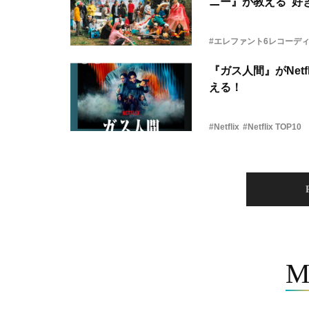
ニー』が教える“好き
#エレファント6レコーデ
『ガス人間』がNetf
える！
#Netflix
#Netflix TOP10
M