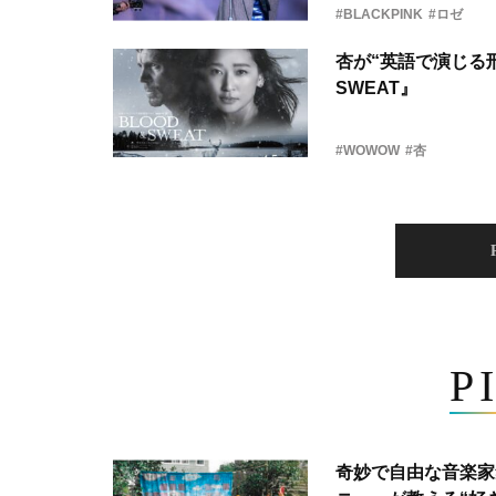
#BLACKPINK
#ロゼ
杏が“英語で演じる刑
SWEAT』
#WOWOW
#杏
P
奇妙で自由な音楽家