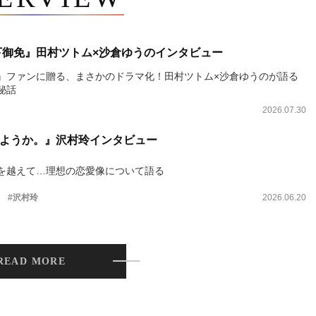
下御免』田村ツトム×沙倉ゆうのインタビュー
』ファンに贈る、まさかのドラマ化！田村ツトム×沙倉ゆうのが語る
秘話
2026.07.30
ようか。』沢村玲インタビュー
を越えて…理想の恋愛像について語る
。
#沢村玲
2026.06.20
READ MORE