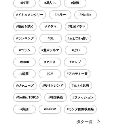
#映画
#星占い
#韓流
#ドキュメンタリー
#ホラー
#Netflix
#映画を聴く
#ドラマ
#韓国ドラマ
#ランキング
#BL
#ムビコレ占い
#コラム
#週末シネマ
#占い
#Hulu
#アニメ
#セレブ
#韓国
#CM
#アカデミー賞
#ジャニーズ
#興行トレンド
#元ネタ比較
#Netflix TOP10
#韓国映画
#ファッション
#実話
#K-POP
#カンヌ国際映画祭
タグ一覧