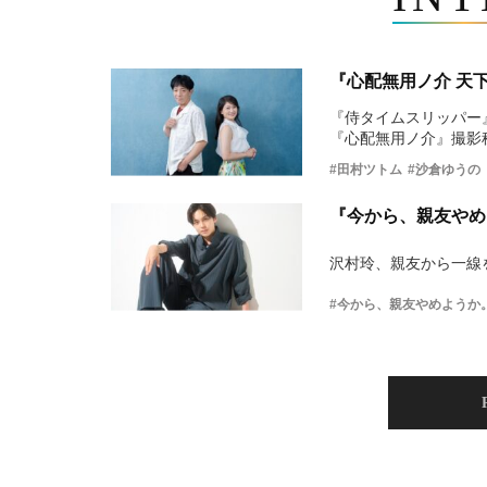
『心配無用ノ介 天
『侍タイムスリッパー
『心配無用ノ介』撮影
#田村ツトム
#沙倉ゆうの
『今から、親友やめ
沢村玲、親友から一線
#今から、親友やめようか