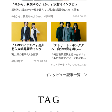
『今から、親友やめようか。』沢村玲インタビュー
沢村玲、親友から一線を越えて…理想の恋愛像について語る
#今から、親友やめようか。
#沢村玲
2026.06.20
『ARCO／アルコ』黒川
『ストリート・キングダ
想矢＆堀越麗禾インタビ
ム 自分の音を鳴ら
ュー
せ。』峯田和伸、若葉竜
実力派の若手2人を直撃
「俺は吉岡里帆と走ったぞ！」
也、吉岡里帆インタビュ
「あの音はすごい」それぞれの
ー
#黒川想矢
2026.04.18
忘れがたいシーンとは？
#ストリート・キングダム 自分の音を鳴らせ。
2026.03.20
インタビュー記事一覧
TAG