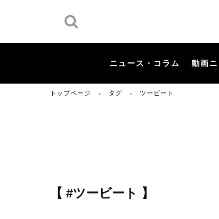
ニュース・コラム
動画ニ
トップページ
タグ
ツービート
＞
＞
【 #ツービート 】