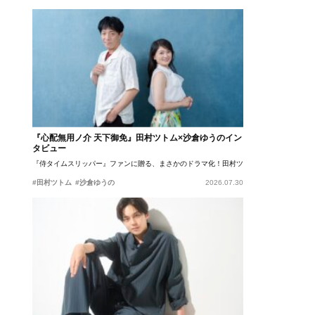
『心配無用ノ介 天下御免』田村ツトム×沙倉ゆうのイン
タビュー
『侍タイムスリッパー』ファンに贈る、まさかのドラマ化！田村ツトム×沙倉ゆうのが語
#田村ツトム
#沙倉ゆうの
2026.07.30