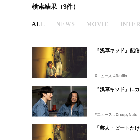
検索結果（3件）
ALL
NEWS
MOVIE
INTE
『浅草キッド』配信
#ニュース
#Netflix
『浅草キッド』にカメ
#ニュース
#CreepyNuts
「芸人・ビートたけし