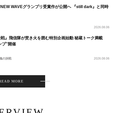
NEW WAVEグランプリ受賞作が公開へ 『still dark』と同時
2026.08.06
決戦』飛信隊が焚き火を囲む特別企画始動 秘蔵トーク満載
ンプ”開催
 魂の決戦
2026.08.06
READ MORE
TERVIEW