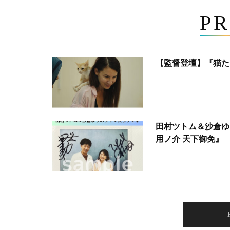
PR
【監督登壇】『猫た
田村ツトム＆沙倉ゆ
用ノ介 天下御免』