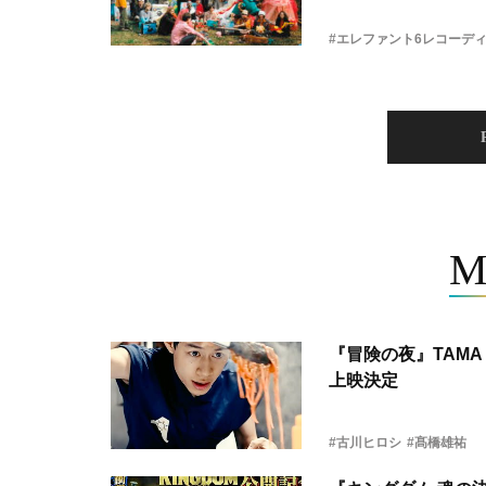
#エレファント6レコーデ
M
『冒険の夜』TAMA 
上映決定
#古川ヒロシ
#髙橋雄祐