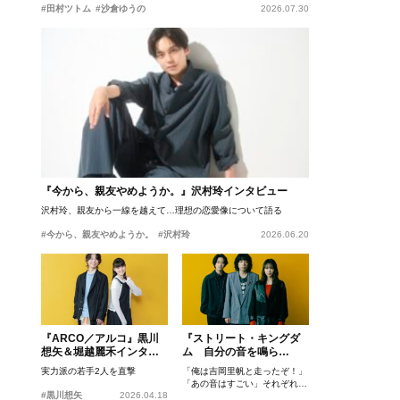
#田村ツトム
#沙倉ゆうの
2026.07.30
『今から、親友やめようか。』沢村玲インタビュー
沢村玲、親友から一線を越えて…理想の恋愛像について語る
#今から、親友やめようか。
#沢村玲
2026.06.20
『ARCO／アルコ』黒川
『ストリート・キングダ
想矢＆堀越麗禾インタビ
ム 自分の音を鳴ら
ュー
せ。』峯田和伸、若葉竜
実力派の若手2人を直撃
「俺は吉岡里帆と走ったぞ！」
也、吉岡里帆インタビュ
「あの音はすごい」それぞれの
ー
#黒川想矢
2026.04.18
忘れがたいシーンとは？