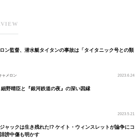
RVIEW
ロン監督、潜水艇タイタンの事故は「タイタニック号との類
キャメロン
2023.6.24
】細野晴臣と『銀河鉄道の夜』の深い因縁
2023.5.21
ジャックは生き残れた!? ケイト・ウィンスレットが論争にコ
誹謗中傷も明かす