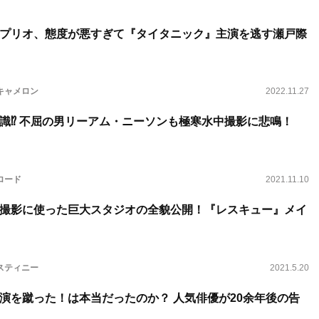
プリオ、態度が悪すぎて『タイタニック』主演を逃す瀬戸際
キャメロン
2022.11.27
識⁉ 不屈の男リーアム・ニーソンも極寒水中撮影に悲鳴！
ロード
2021.11.10
撮影に使った巨大スタジオの全貌公開！『レスキュー』メイ
スティニー
2021.5.20
演を蹴った！は本当だったのか？ 人気俳優が20余年後の告