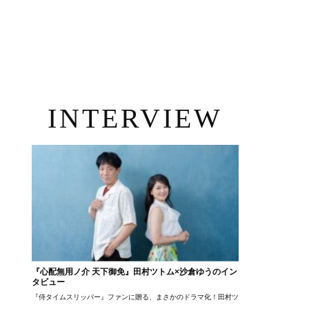
INTERVIEW
『心配無用ノ介 天下御免』田村ツトム×沙倉ゆうのイン
タビュー
『侍タイムスリッパー』ファンに贈る、まさかのドラマ化！田村ツトム×沙倉ゆうのが語