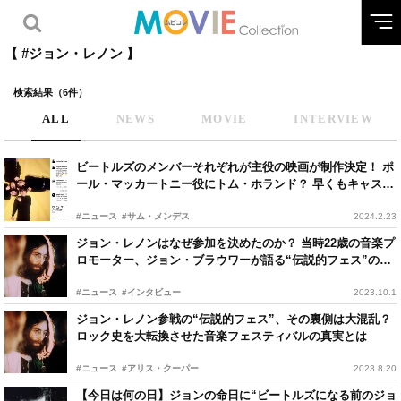
【 #ジョン・レノン 】
検索結果（6件）
ALL
NEWS
MOVIE
INTERVIEW
ビートルズのメンバーそれぞれが主役の映画が制作決定！ ポ
ール・マッカートニー役にトム・ホランド？ 早くもキャスト
予想で盛り上がる
#ニュース
#サム・メンデス
2024.2.23
ジョン・レノンはなぜ参加を決めたのか？ 当時22歳の音楽プ
ロモーター、ジョン・ブラウワーが語る“伝説的フェス”の裏
側
#ニュース
#インタビュー
2023.10.1
ジョン・レノン参戦の“伝説的フェス”、その裏側は大混乱？
ロック史を大転換させた音楽フェスティバルの真実とは
#ニュース
#アリス・クーパー
2023.8.20
【今日は何の日】ジョンの命日に“ビートルズになる前のジョ