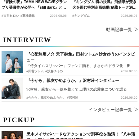
『冒険の夜』TAMA NEW WAVEグラン
『キングダム 魂の決戦』飛信隊が焚き
プリ受賞作が公開へ 『still dark』と同
火を囲む特別企画始動 秘蔵トーク満載
時上映決定
の“キングダムキャンプ”開催
#古川ヒロシ
#髙橋雄祐
2026.08.06
#キングダム
2026.08.06
動画記事一覧
INTERVIEW
『心配無用ノ介 天下御免』田村ツトム×沙倉ゆうのインタビ
ュー
『侍タイムスリッパー』ファンに贈る、まさかのドラマ化！田村ツトム×沙倉ゆうのが語る『心配無用ノ介』撮影秘話
#田村ツトム
#沙倉ゆうの
2026.07.30
『今から、親友やめようか。』沢村玲インタビュー
沢村玲、親友から一線を越えて…理想の恋愛像について語る
#今から、親友やめようか。
#沢村玲
2026.06.20
インタビュー記事一覧
PICKUP
黒木メイサがハードなアクションで刑事役を熱演！『八神瑛