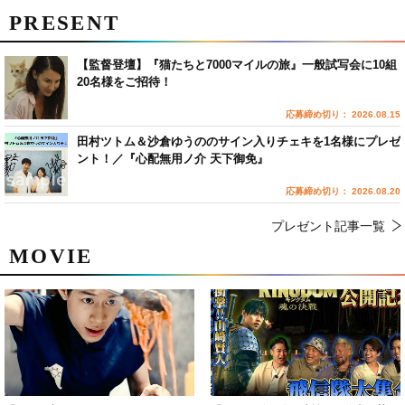
PRESENT
【監督登壇】『猫たちと7000マイルの旅』一般試写会に10組
20名様をご招待！
応募締め切り： 2026.08.15
田村ツトム＆沙倉ゆうののサイン入りチェキを1名様にプレゼ
ント！／『心配無用ノ介 天下御免』
応募締め切り： 2026.08.20
プレゼント記事一覧
MOVIE