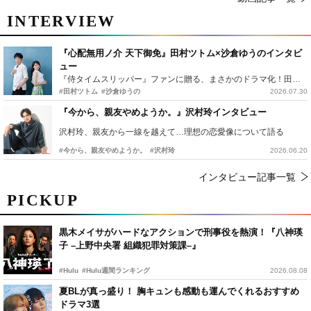
INTERVIEW
『心配無用ノ介 天下御免』田村ツトム×沙倉ゆうのインタビ
ュー
『侍タイムスリッパー』ファンに贈る、まさかのドラマ化！田村ツトム×沙倉ゆうのが語る『心配無用ノ介』撮影秘話
#田村ツトム
#沙倉ゆうの
2026.07.30
『今から、親友やめようか。』沢村玲インタビュー
沢村玲、親友から一線を越えて…理想の恋愛像について語る
#今から、親友やめようか。
#沢村玲
2026.06.20
インタビュー記事一覧
PICKUP
黒木メイサがハードなアクションで刑事役を熱演！『八神瑛
子 –上野中央署 組織犯罪対策課–』
#Hulu
#Hulu週間ランキング
2026.08.08
夏BLが真っ盛り！ 胸キュンも感動も運んでくれるおすすめ
ドラマ3選