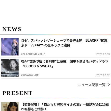
NEWS
ロゼ、ヌバックレザーショーツで美脚全開 BLACKPINK東
京ドーム3DAYSの全ルックに注目
#BLACKPINK
#ロゼ
2026.02.03
杏が“英語で演じる刑事”に挑戦 国境を越えるバディドラマ
『BLOOD & SWEAT』
#WOWOW
#杏
2026.02.02
ニュース記事一覧
PRESENT
【監督登壇】『猫たちと7000マイルの旅』一般試写会に10組
20名様をご招待！