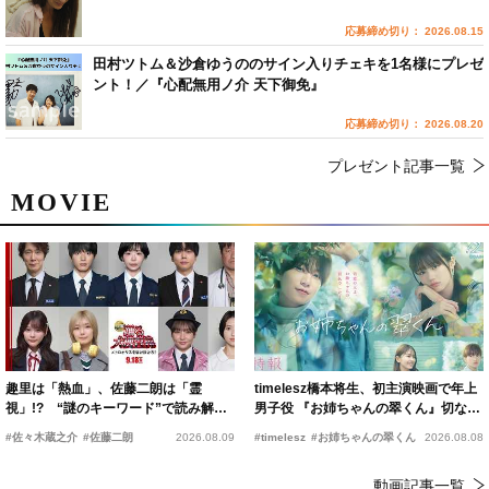
応募締め切り： 2026.08.15
田村ツトム＆沙倉ゆうののサイン入りチェキを1名様にプレゼ
ント！／『心配無用ノ介 天下御免』
応募締め切り： 2026.08.20
プレゼント記事一覧
MOVIE
趣里は「熱血」、佐藤二朗は「霊
timelesz橋本将生、初主演映画で年上
視」!? “謎のキーワード”で読み解く
男子役 『お姉ちゃんの翠くん』切ない
『踊る大捜査線 N.E.W.』新メンバー
恋の幕開けを予感
#佐々木蔵之介
#佐藤二朗
2026.08.09
#timelesz
#お姉ちゃんの翠くん
2026.08.08
動画記事一覧