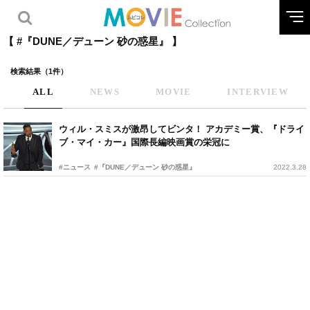
【 #『DUNE／デューン 砂の惑星』 】
検索結果（1件）
ALL
NEWS
MOVIE
INTERVIEW
ウィル・スミスが激昂してビンタ！ アカデミー賞、『ドライ
ブ・マイ・カー』国際長編映画賞の栄冠に
#ニュース
#『DUNE／デューン 砂の惑星』
2022.3.28