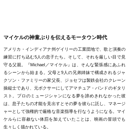
マイケルの神童ぶりを伝えるモータウン時代
アメリカ・インディアナ州ゲイリーの工業団地で、歌と演奏の
練習に打ち込む5人の息子たち。そして、それを厳しい目で見
守る父親。『Michael／マイケル』は、そんな緊張感にあふれ
るシーンから始まる。父母と9人の兄弟姉妹で構成されるジャ
クソン・ファミリーの家父長、ジョセフは製鉄会社のクレーン
操縦士であり、元ボクサーにしてアマチュア・バンドのギタリ
スト。プロのミュージシャンになる夢を諦めきれなかった彼
は、息子たちの才能を見出すとその夢を彼らに託し、マネージ
ャーとして強権的で厳格な音楽指導を行なうようになる。マイ
ケルらに容赦ない体罰を加えていたことは、映画の冒頭でも
生々しく描かれている。