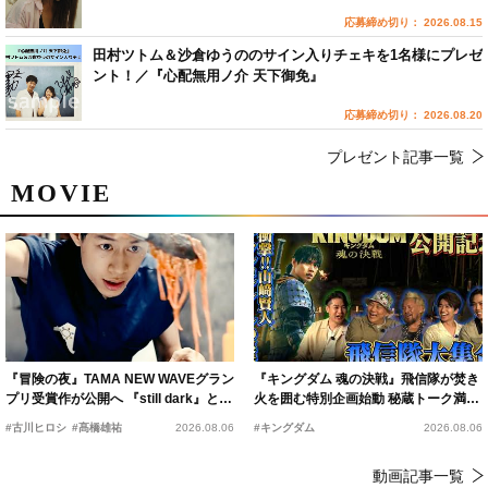
応募締め切り： 2026.08.15
田村ツトム＆沙倉ゆうののサイン入りチェキを1名様にプレゼ
ント！／『心配無用ノ介 天下御免』
応募締め切り： 2026.08.20
プレゼント記事一覧
MOVIE
『冒険の夜』TAMA NEW WAVEグラン
『キングダム 魂の決戦』飛信隊が焚き
プリ受賞作が公開へ 『still dark』と同
火を囲む特別企画始動 秘蔵トーク満載
時上映決定
の“キングダムキャンプ”開催
#古川ヒロシ
#髙橋雄祐
2026.08.06
#キングダム
2026.08.06
動画記事一覧