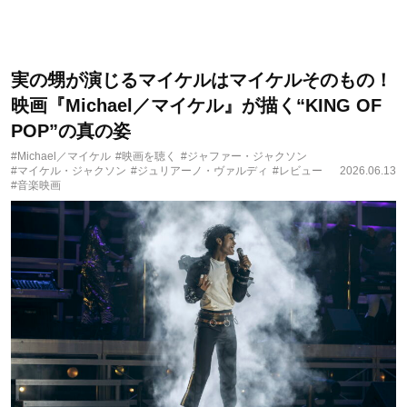
実の甥が演じるマイケルはマイケルそのもの！
映画『Michael／マイケル』が描く“KING OF
POP”の真の姿
#Michael／マイケル
#映画を聴く
#ジャファー・ジャクソン
#マイケル・ジャクソン
#ジュリアーノ・ヴァルディ
#レビュー
2026.06.13
#音楽映画