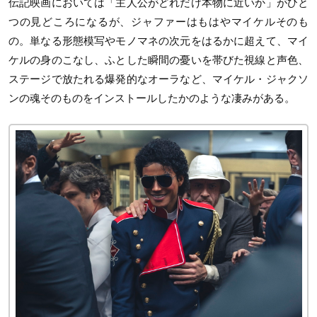
伝記映画においては「主人公がどれだけ本物に近いか」がひと
つの見どころになるが、ジャファーはもはやマイケルそのも
の。単なる形態模写やモノマネの次元をはるかに超えて、マイ
ケルの身のこなし、ふとした瞬間の憂いを帯びた視線と声色、
ステージで放たれる爆発的なオーラなど、マイケル・ジャクソ
ンの魂そのものをインストールしたかのような凄みがある。