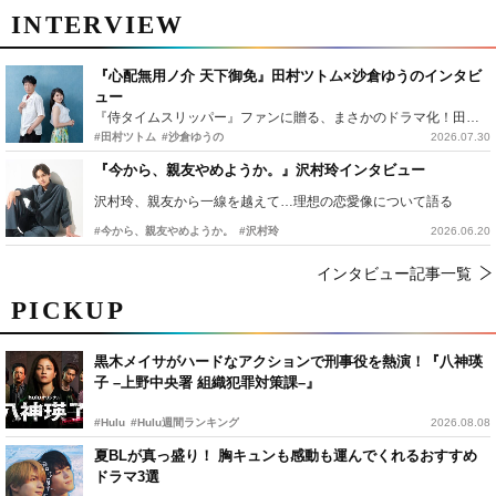
INTERVIEW
『心配無用ノ介 天下御免』田村ツトム×沙倉ゆうのインタビ
ュー
『侍タイムスリッパー』ファンに贈る、まさかのドラマ化！田村ツトム×沙倉ゆうのが語る『心配無用ノ介』撮影秘話
#田村ツトム
#沙倉ゆうの
2026.07.30
『今から、親友やめようか。』沢村玲インタビュー
沢村玲、親友から一線を越えて…理想の恋愛像について語る
#今から、親友やめようか。
#沢村玲
2026.06.20
インタビュー記事一覧
PICKUP
黒木メイサがハードなアクションで刑事役を熱演！『八神瑛
子 –上野中央署 組織犯罪対策課–』
#Hulu
#Hulu週間ランキング
2026.08.08
夏BLが真っ盛り！ 胸キュンも感動も運んでくれるおすすめ
ドラマ3選