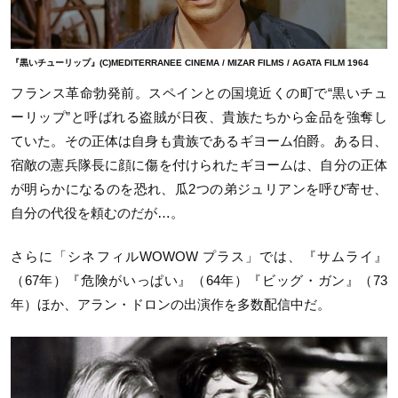
『黒いチューリップ』(C)MEDITERRANEE CINEMA / MIZAR FILMS / AGATA FILM 1964
フランス革命勃発前。スペインとの国境近くの町で“黒いチュ
ーリップ”と呼ばれる盗賊が日夜、貴族たちから金品を強奪し
ていた。その正体は自身も貴族であるギヨーム伯爵。ある日、
宿敵の憲兵隊長に顔に傷を付けられたギヨームは、自分の正体
が明らかになるのを恐れ、瓜2つの弟ジュリアンを呼び寄せ、
自分の代役を頼むのだが…。
さらに「シネフィルWOWOW プラス」では、『サムライ』
（67年）『危険がいっぱい』（64年）『ビッグ・ガン』（73
年）ほか、アラン・ドロンの出演作を多数配信中だ。