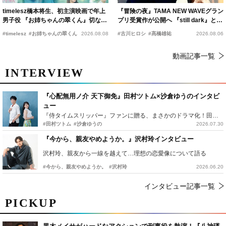
timelesz橋本将生、初主演映画で年上
『冒険の夜』TAMA NEW WAVEグラン
男子役 『お姉ちゃんの翠くん』切ない
プリ受賞作が公開へ 『still dark』と同
恋の幕開けを予感
時上映決定
#timelesz
#お姉ちゃんの翠くん
2026.08.08
#古川ヒロシ
#髙橋雄祐
2026.08.06
動画記事一覧
INTERVIEW
『心配無用ノ介 天下御免』田村ツトム×沙倉ゆうのインタビ
ュー
『侍タイムスリッパー』ファンに贈る、まさかのドラマ化！田村ツトム×沙倉ゆうのが語る『心配無用ノ介』撮影秘話
#田村ツトム
#沙倉ゆうの
2026.07.30
『今から、親友やめようか。』沢村玲インタビュー
沢村玲、親友から一線を越えて…理想の恋愛像について語る
#今から、親友やめようか。
#沢村玲
2026.06.20
インタビュー記事一覧
PICKUP