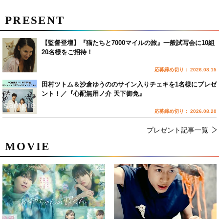
PRESENT
【監督登壇】『猫たちと7000マイルの旅』一般試写会に10組
20名様をご招待！
応募締め切り： 2026.08.15
田村ツトム＆沙倉ゆうののサイン入りチェキを1名様にプレゼ
ント！／『心配無用ノ介 天下御免』
応募締め切り： 2026.08.20
プレゼント記事一覧
MOVIE