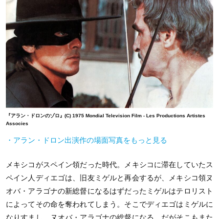
『アラン・ドロンのゾロ』(C) 1975 Mondial Television Film - Les Productions Artistes
Associes
・アラン・ドロン出演作の場面写真をもっと見る
メキシコがスペイン領だった時代。メキシコに滞在していたス
ペイン人ディエゴは、旧友ミゲルと再会するが、メキシコ領ヌ
オバ・アラゴナの新総督になるはずだったミゲルはテロリスト
によってその命を奪われてしまう。そこでディエゴはミゲルに
なりすまし、ヌオバ・アラゴナの総督になる。だがそこもまた