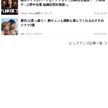
黒木メイサがハードなアクションで刑事役を熱演！『八神瑛
子 –上野中央署 組織犯罪対策課–』
#Hulu
#Hulu週間ランキング
2026.08.08
夏BLが真っ盛り！ 胸キュンも感動も運んでくれるおすすめ
ドラマ3選
#BL
#コントラスト
2026.08.07
ピックアップ記事一覧