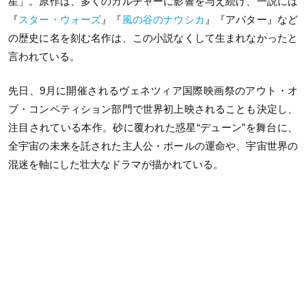
星」。原作は、多くのカルチャーに影響を与え続け、一説には
『
スター・ウォーズ
』『
風の谷のナウシカ
』『アバター』など
の歴史に名を刻む名作は、この小説なくして生まれなかったと
言われている。
先日、9月に開催されるヴェネツィア国際映画祭のアウト・オ
ブ・コンペティション部門で世界初上映されることも決定し、
注目されている本作。砂に覆われた惑星“デューン”を舞台に、
全宇宙の未来を託された主人公・ポールの運命や、宇宙世界の
混迷を軸にした壮大なドラマが描かれている。