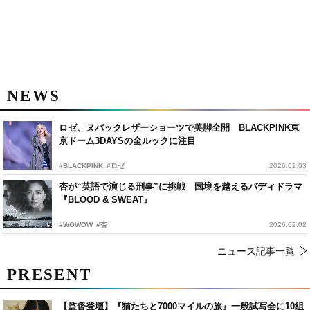
NEWS
ロゼ、ヌバックレザーショーツで美脚全開 BLACKPINK東
京ドーム3DAYSの全ルックに注目
#BLACKPINK
#ロゼ
2026.02.03
杏が“英語で演じる刑事”に挑戦 国境を越えるバディドラマ
『BLOOD & SWEAT』
#WOWOW
#杏
2026.02.02
ニュース記事一覧
PRESENT
【監督登壇】『猫たちと7000マイルの旅』一般試写会に10組