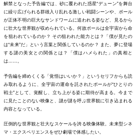
解禁となった予告編では、砂に覆われた惑星“デューン”を舞台
に繰り広げられる群雄入り乱れる激しい戦闘シーンや、ポール
が正体不明の巨大なサンドワームに追われる姿など、見るから
に壮大な世界観が収められている。何故ポールは全宇宙から命
を狙われているのか？ その狙われた能力とは？「僕が見たの
は“未来”だ」という言葉と関係しているのか？ また、夢に登場
する謎の美女との関係とは？「僕はハメられた」の真相と
は……。
予告編を締めくくる「覚悟はいいか？」というセリフからも読
み取れるように、全宇宙の運命を託されたポールが“ひとりの
戦士”として、覚醒し、立ち上がる姿に期待が高まる。今まで
に見たことのない映像と、謎が謎を呼ぶ世界観に引き込まれる
内容となっている。
圧倒的な世界観と壮大なスケールを誇る映像体験。未来型シネ
マ・エクスペリエンスをぜひ劇場で体感したい。