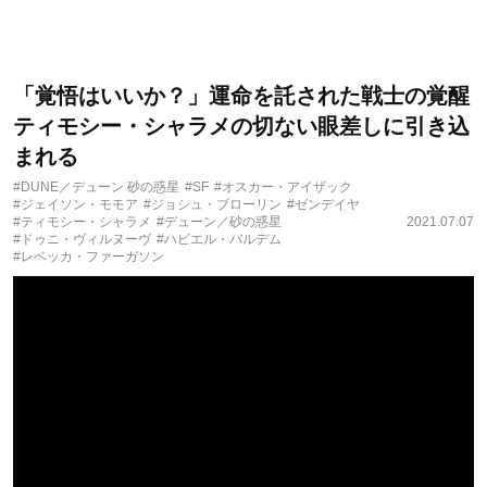
「覚悟はいいか？」運命を託された戦士の覚醒
ティモシー・シャラメの切ない眼差しに引き込
まれる
#DUNE／デューン 砂の惑星
#SF
#オスカー・アイザック
#ジェイソン・モモア
#ジョシュ・ブローリン
#ゼンデイヤ
#ティモシー・シャラメ
#デューン／砂の惑星
2021.07.07
#ドゥニ・ヴィルヌーヴ
#ハビエル・バルデム
#レベッカ・ファーガソン