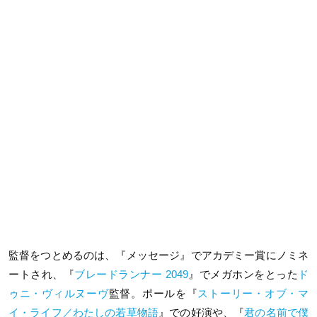
監督をつとめるのは、『メッセージ』でアカデミー賞にノミネ
ートされ、『
ブレードランナー 2049
』でメガホンをとった
ド
ゥニ・ヴィルヌーヴ
監督。ポールを『
ストーリー・オブ・マ
イ・ライフ／わたしの若草物語
』での好演や、『
君の名前で僕