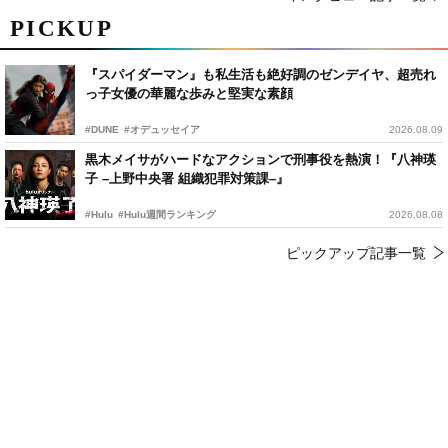
PICKUP
『スパイダーマン』も私生活も絶好調のゼンデイヤ、超売れ
っ子女優の華麗な歩みと堅実な素顔
#DUNE
#オデュッセイア
2026.08.09
黒木メイサがハードなアクションで刑事役を熱演！『八神瑛
子 –上野中央署 組織犯罪対策課–』
#Hulu
#Hulu週間ランキング
2026.08.08
ピックアップ記事一覧