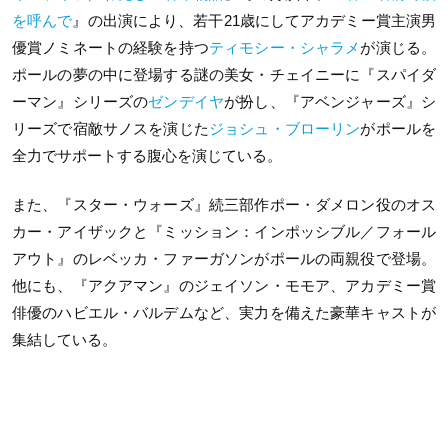
を呼んで
』の出演により、若干21歳にしてアカデミー賞主演男
優賞ノミネートの経験を持つ
ティモシー・シャラメ
が演じる。
ポールの夢の中に登場する謎の美女・チェイニーに『スパイダ
ーマン』シリーズの
ゼンデイヤ
が扮し、『アベンジャーズ』シ
リーズで宿敵サノスを演じた
ジョシュ・ブローリン
がポールを
全力でサポートする腹心を演じている。
また、『スター・ウォーズ』続三部作ポー・ダメロン役のオス
カー・アイザックと『ミッション：インポッシブル／フォール
アウト』のレベッカ・ファーガソンがポールの両親役で登場。
他にも、『アクアマン』のジェイソン・モモア、アカデミー賞
俳優のハビエル・バルデムなど、実力を備えた豪華キャストが
集結している。