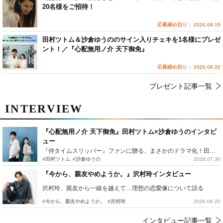
20名様をご招待！
応募締め切り： 2026.08.15
田村ツトム＆沙倉ゆうののサイン入りチェキを1名様にプレゼ
ント！／『心配無用ノ介 天下御免』
応募締め切り： 2026.08.20
プレゼント記事一覧
INTERVIEW
『心配無用ノ介 天下御免』田村ツトム×沙倉ゆうのインタビ
ュー
『侍タイムスリッパー』ファンに贈る、まさかのドラマ化！田村ツトム×沙倉ゆうのが語る『心配無用ノ介』撮影秘話
#田村ツトム
#沙倉ゆうの
2026.07.30
『今から、親友やめようか。』沢村玲インタビュー
沢村玲、親友から一線を越えて…理想の恋愛像について語る
#今から、親友やめようか。
#沢村玲
2026.06.20
インタビュー記事一覧