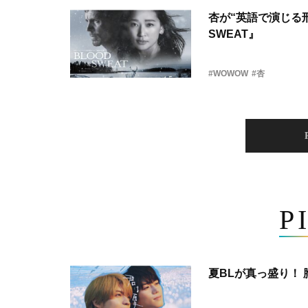
杏が“英語で演じる刑
SWEAT』
#WOWOW
#杏
P
夏BLが真っ盛り！