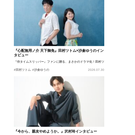
『心配無用ノ介 天下御免』田村ツトム×沙倉ゆうのイン
タビュー
『侍タイムスリッパー』ファンに贈る、まさかのドラマ化！田村ツトム×沙倉ゆうのが語
#田村ツトム
#沙倉ゆうの
2026.07.30
『今から、親友やめようか。』沢村玲インタビュー