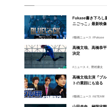
Fukase書き下
ニごっこ」最新映像
#動画ニュース
#Fukase
高橋文哉、高橋恭平
決定
#ニュース
#、野村康太
高橋文哉主演『ブル
トの素顔にも迫る
#動画ニュース
#&TEAM
山田杏奈、極限状態