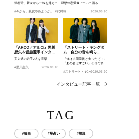
沢村玲、親友から一線を越えて…理想の恋愛像について語る
#今から、親友やめようか。
#沢村玲
2026.06.20
『ARCO／アルコ』黒川
『ストリート・キングダ
想矢＆堀越麗禾インタビ
ム 自分の音を鳴ら
ュー
せ。』峯田和伸、若葉竜
実力派の若手2人を直撃
「俺は吉岡里帆と走ったぞ！」
也、吉岡里帆インタビュ
「あの音はすごい」それぞれの
ー
#黒川想矢
2026.04.18
忘れがたいシーンとは？
#ストリート・キングダム 自分の音を鳴らせ。
2026.03.20
インタビュー記事一覧
TAG
#映画
#星占い
#韓流