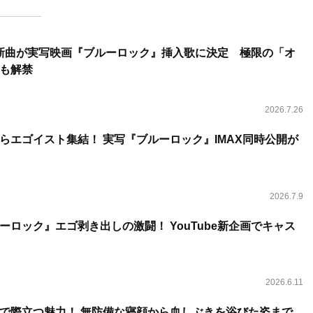
ろし新曲が実写映画『ブルーロック』挿入歌に決定 極限の「オ
も解禁
2026.7.26
らエゴイスト集結！ 実写『ブルーロック』IMAX同時公開が
2026.7.9
ーロック』エゴ剥き出しの激闘！ YouTube新企画でキャス
2026.6.11
で際立つ魅力！ 無防備な寝顔から血しぶきを浴びた姿まで