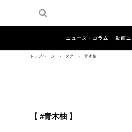
ニュース・コラム
動画ニ
トップページ
タグ
青木柚
＞
＞
【 #青木柚 】