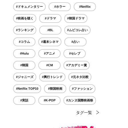
#ドキュメンタリー
#ホラー
#Netflix
#映画を聴く
#ドラマ
#韓国ドラマ
#ランキング
#BL
#ムビコレ占い
#コラム
#週末シネマ
#占い
#Hulu
#アニメ
#セレブ
#韓国
#CM
#アカデミー賞
#ジャニーズ
#興行トレンド
#元ネタ比較
#Netflix TOP10
#韓国映画
#ファッション
#実話
#K-POP
#カンヌ国際映画祭
タグ一覧