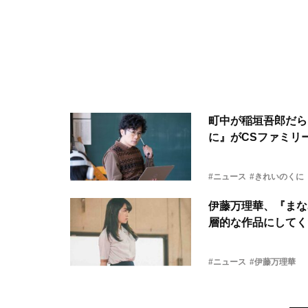
町中が稲垣吾郎だら
に』がCSファミリ
#ニュース
#きれいのくに
伊藤万理華、『まな
層的な作品にしてく
#ニュース
#伊藤万理華