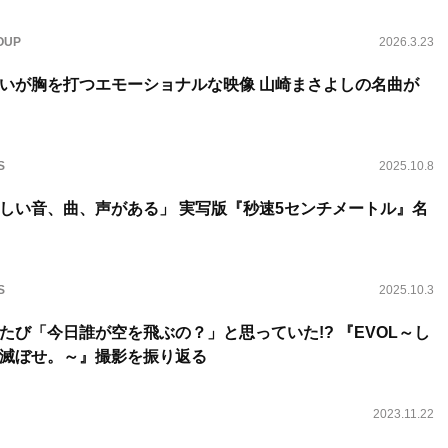
OUP
2026.3.23
いが胸を打つエモーショナルな映像 山崎まさよしの名曲が
S
2025.10.8
しい音、曲、声がある」 実写版『秒速5センチメートル』名
S
2025.10.3
たび「今日誰が空を飛ぶの？」と思っていた!? 『EVOL～し
滅ぼせ。～』撮影を振り返る
2023.11.22