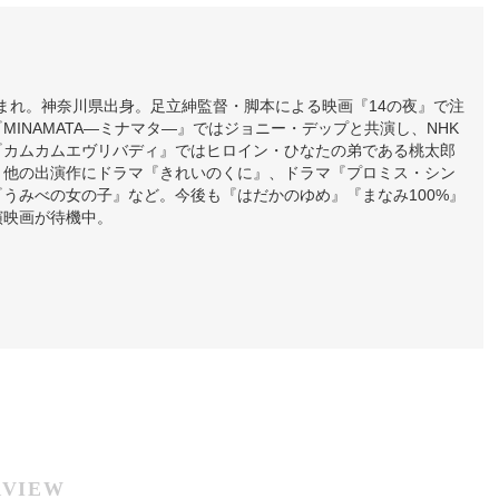
日生まれ。神奈川県出身。足立紳監督・脚本による映画『14の夜』で注
MINAMATA―ミナマタ―』ではジョニー・デップと共演し、NHK
『カムカムエヴリバディ』ではヒロイン・ひなたの弟である桃太郎
。他の出演作にドラマ『きれいのくに』、ドラマ『プロミス・シン
うみべの女の子』など。今後も『はだかのゆめ』『まなみ100%』
演映画が待機中。
RVIEW