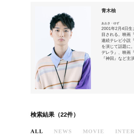
青木柚
あおき・ゆず
2001年2月4
目される。映画『
連続テレビ小説
を演じて話題に
デレラ』、映画『
『神回』など主
検索結果（22件）
ALL
NEWS
MOVIE
INTE