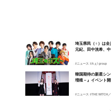
埼玉県民（♀）は全
元紀、田中洸希、中
#ニュース
#Aぇ! group
韓国期待の新星シン・
増殖－』イベント開
#ニュース
#THE WITCH