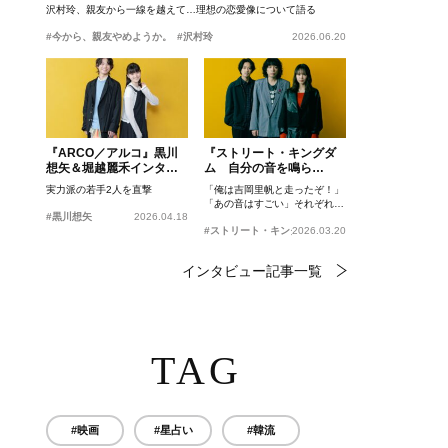
沢村玲、親友から一線を越えて…理想の恋愛像について語る
#今から、親友やめようか。
#沢村玲
2026.06.20
『ARCO／アルコ』黒川
『ストリート・キングダ
想矢＆堀越麗禾インタビ
ム 自分の音を鳴ら
ュー
せ。』峯田和伸、若葉竜
実力派の若手2人を直撃
「俺は吉岡里帆と走ったぞ！」
也、吉岡里帆インタビュ
「あの音はすごい」それぞれの
ー
#黒川想矢
2026.04.18
忘れがたいシーンとは？
#ストリート・キングダム 自分の音を鳴らせ。
2026.03.20
インタビュー記事一覧
TAG
#映画
#星占い
#韓流