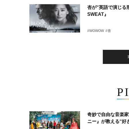
杏が“英語で演じる刑
SWEAT』
#WOWOW
#杏
P
奇妙で自由な音楽家
ニー』が教える“好き