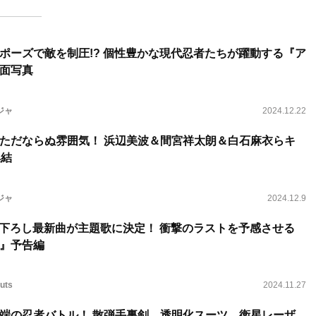
ポーズで敵を制圧!? 個性豊かな現代忍者たちが躍動する『ア
面写真
ジャ
2024.12.22
ただならぬ雰囲気！ 浜辺美波＆間宮祥太朗＆白石麻衣らキ
集結
ジャ
2024.12.9
sの書き下ろし最新曲が主題歌に決定！ 衝撃のラストを予感させる
』予告編
uts
2024.11.27
端の忍者バトル！ 散弾手裏剣、透明化スーツ、衛星レーザ