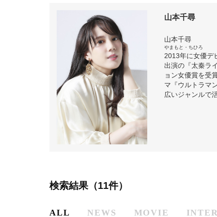
山本千尋
山本千尋
やまもと・ちひろ
2013年に女優
出演の『太秦ラ
ョン女優賞を受賞
マ『ウルトラマ
広いジャンルで
検索結果（11件）
ALL
NEWS
MOVIE
INTE