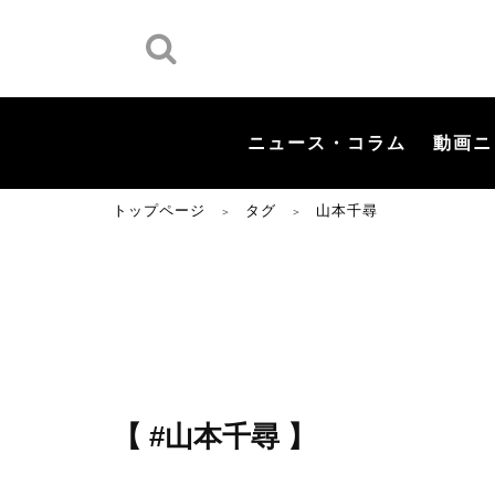
ニュース・コラム
動画ニ
トップページ
タグ
山本千尋
＞
＞
【 #山本千尋 】