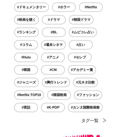
#ドキュメンタリー
#ホラー
#Netflix
#映画を聴く
#ドラマ
#韓国ドラマ
#ランキング
#BL
#ムビコレ占い
#コラム
#週末シネマ
#占い
#Hulu
#アニメ
#セレブ
#韓国
#CM
#アカデミー賞
#ジャニーズ
#興行トレンド
#元ネタ比較
#Netflix TOP10
#韓国映画
#ファッション
#実話
#K-POP
#カンヌ国際映画祭
タグ一覧