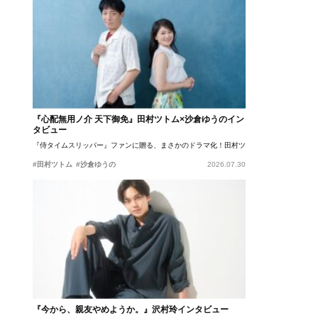
『心配無用ノ介 天下御免』田村ツトム×沙倉ゆうのイン
タビュー
『侍タイムスリッパー』ファンに贈る、まさかのドラマ化！田村ツトム×沙倉ゆうのが語
#田村ツトム
#沙倉ゆうの
2026.07.30
『今から、親友やめようか。』沢村玲インタビュー