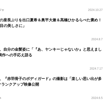
ジャ
2024.10.27
ウールの座長ぶりを出口夏希＆奥平大兼＆髙橋ひかるらべた褒め！
目の美しさに」
2024.8.7
ウール、自分の金髪姿に「『あ、ヤンキーじゃないか』と思えまし
演作への手応え語る
2024.7.17
ウール、『赤羽骨子のボディガード』の撮影は「楽しい思い出が多
のクランクアップ映像公開
n
2024.6.5