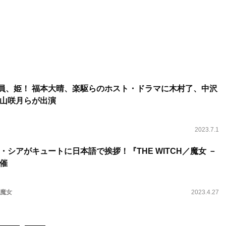
員、姫！ 福本大晴、楽駆らのホスト・ドラマに木村了、中沢
山咲月らが出演
2023.7.1
シアがキュートに日本語で挨拶！『THE WITCH／魔女 －
催
／魔女
2023.4.27