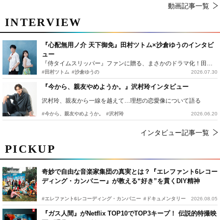
動画記事一覧
INTERVIEW
『心配無用ノ介 天下御免』田村ツトム×沙倉ゆうのインタビ
ュー
『侍タイムスリッパー』ファンに贈る、まさかのドラマ化！田村ツトム×沙倉ゆうのが語る『心配無用ノ介』撮影秘話
#田村ツトム
#沙倉ゆうの
2026.07.30
『今から、親友やめようか。』沢村玲インタビュー
沢村玲、親友から一線を越えて…理想の恋愛像について語る
#今から、親友やめようか。
#沢村玲
2026.06.20
インタビュー記事一覧
PICKUP
奇妙で自由な音楽家集団の真実とは？『エレファント6レコー
ディング・カンパニー』が教える“好き”を貫くDIY精神
#エレファント6レコーディング・カンパニー
#ドキュメンタリー
2026.08.05
『ガス人間』がNetflix TOP10でTOP3キープ！ 伝説的特撮映