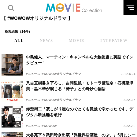
【 #WOWOWオリジナルドラマ 】
検索結果（14件）
ALL
NEWS
MOVIE
INTERVIEW
中島健人、マーティン・キャンベルら大物監督に英語でイン
タビュー！
#ニュース
#WOWOWオリジナルドラマ
2022.6.24
又吉直樹書き下ろし、吉岡里帆・モトーラ世理奈・石橋菜津
美・黒木華が演じる「椅子」との奇妙な物語
#ニュース
#WOWOWオリジナルドラマ
2022.3.6
赤楚衛二「寂しがり屋なのでとても孤独で辛かったです」デ
ジタル断捨離を敢行
#ニュース
#WOWOW
2022.2.8
大谷亮平＆武田玲奈出演『異世界居酒屋「のぶ」』5月にシー