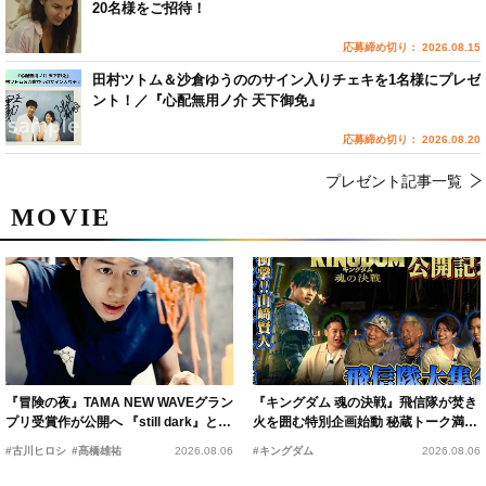
20名様をご招待！
応募締め切り： 2026.08.15
田村ツトム＆沙倉ゆうののサイン入りチェキを1名様にプレゼ
ント！／『心配無用ノ介 天下御免』
応募締め切り： 2026.08.20
プレゼント記事一覧
MOVIE
『冒険の夜』TAMA NEW WAVEグラン
『キングダム 魂の決戦』飛信隊が焚き
プリ受賞作が公開へ 『still dark』と同
火を囲む特別企画始動 秘蔵トーク満載
時上映決定
の“キングダムキャンプ”開催
#古川ヒロシ
#髙橋雄祐
2026.08.06
#キングダム
2026.08.06