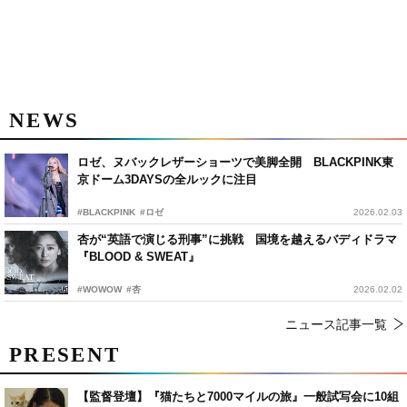
NEWS
ロゼ、ヌバックレザーショーツで美脚全開 BLACKPINK東
京ドーム3DAYSの全ルックに注目
#BLACKPINK
#ロゼ
2026.02.03
杏が“英語で演じる刑事”に挑戦 国境を越えるバディドラマ
『BLOOD & SWEAT』
#WOWOW
#杏
2026.02.02
ニュース記事一覧
PRESENT
【監督登壇】『猫たちと7000マイルの旅』一般試写会に10組