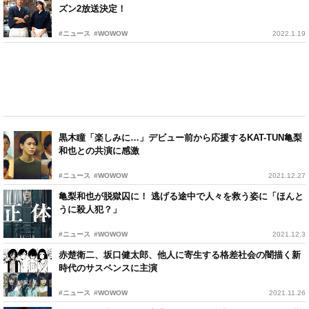
ズン2放送決定！
#ニュース
#WOWOW
2022.1.19
黒木瞳「楽しみに…」デビュー前から応援するKAT-TUN⻲梨
和也との共演に感激
#ニュース
#WOWOW
2021.12.27
⻲梨和也が脱獄囚に！ 逃げる途中で人々を救う姿に「ほんと
うに殺人犯？」
#ニュース
#WOWOW
2021.12.3
赤楚衛二、坂口健太郎、他人に寄生する格差社会の闇描く新
時代のサスペンスに主演
#ニュース
#WOWOW
2021.11.26