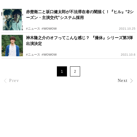
赤楚衛二と坂口健太郎が不法滞在者の闇描く！『ヒル』“2シ
ーズン・主演交代”システム採用
#ニュース
#WOWOW
2021.10.25
神木隆之介のオフってこんな感じ？ 『撮休』シリーズ第3弾
出演決定
#ニュース
#WOWOW
2021.10.6
1
2
Prev
Next