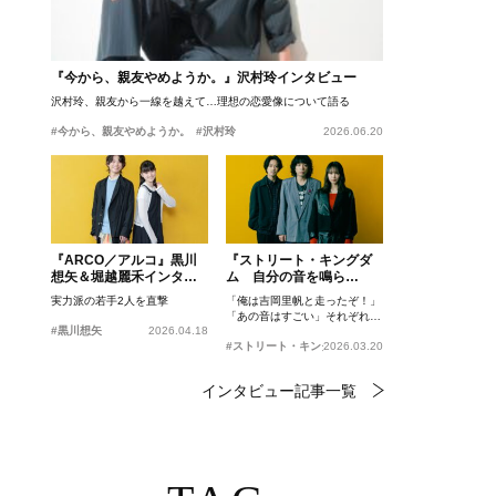
『今から、親友やめようか。』沢村玲インタビュー
沢村玲、親友から一線を越えて…理想の恋愛像について語る
#今から、親友やめようか。
#沢村玲
2026.06.20
『ARCO／アルコ』黒川
『ストリート・キングダ
想矢＆堀越麗禾インタビ
ム 自分の音を鳴ら
ュー
せ。』峯田和伸、若葉竜
実力派の若手2人を直撃
「俺は吉岡里帆と走ったぞ！」
也、吉岡里帆インタビュ
「あの音はすごい」それぞれの
ー
#黒川想矢
2026.04.18
忘れがたいシーンとは？
#ストリート・キングダム 自分の音を鳴らせ。
2026.03.20
インタビュー記事一覧