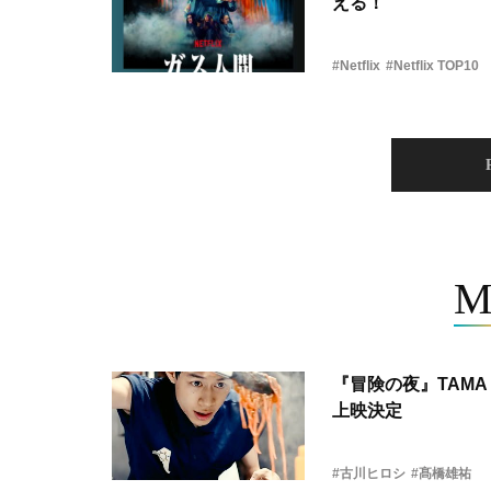
える！
#Netflix
#Netflix TOP10
M
『冒険の夜』TAMA 
上映決定
#古川ヒロシ
#髙橋雄祐