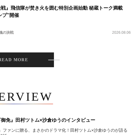
決戦』飛信隊が焚き火を囲む特別企画始動 秘蔵トーク満載
ンプ”開催
 魂の決戦
2026.08.06
READ MORE
TERVIEW
下御免』田村ツトム×沙倉ゆうのインタビュー
』ファンに贈る、まさかのドラマ化！田村ツトム×沙倉ゆうのが語る