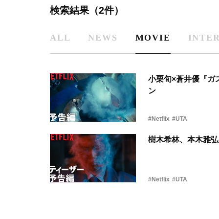
検索結果（2件）
ALL
NEWS
MOVIE
INTE
小栗旬×蒼井優『ガ
ン
#Netflix
#UTA
樹木希林、本木雅弘
#Netflix
#UTA