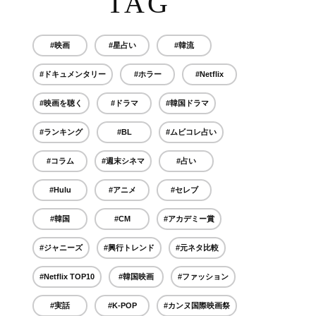
TAG
#映画
#星占い
#韓流
#ドキュメンタリー
#ホラー
#Netflix
#映画を聴く
#ドラマ
#韓国ドラマ
#ランキング
#BL
#ムビコレ占い
#コラム
#週末シネマ
#占い
#Hulu
#アニメ
#セレブ
#韓国
#CM
#アカデミー賞
#ジャニーズ
#興行トレンド
#元ネタ比較
#Netflix TOP10
#韓国映画
#ファッション
#実話
#K-POP
#カンヌ国際映画祭