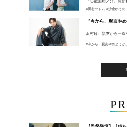
『心配無用ノ介』撮影
#田村ツトム
#沙倉ゆうの
『今から、親友やめ
沢村玲、親友から一線
#今から、親友やめようか
PR
【監督登壇】『猫た