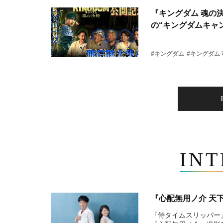
『キングダム 魂の
の“キングダムキャ
#キングダム
#キングダム
IN
『心配無用ノ介 天
『侍タイムスリッパー