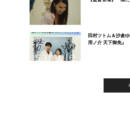
田村ツトム＆沙倉ゆ
用ノ介 天下御免』