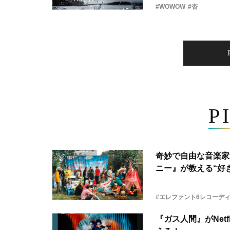
#WOWOW
#杏
P
奇妙で自由な音楽家
ニー』が教える“好き
#エレファント6レコーデ
『ガス人間』がNetf