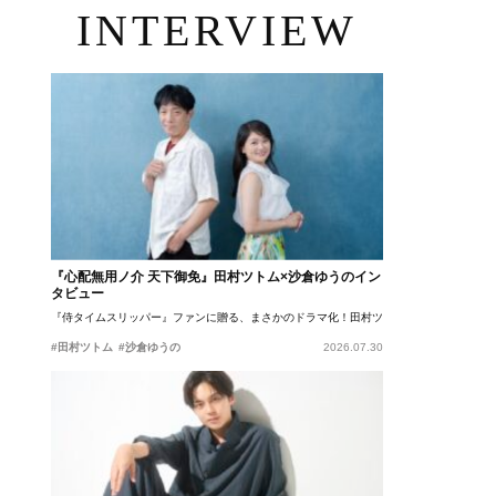
INTERVIEW
『心配無用ノ介 天下御免』田村ツトム×沙倉ゆうのイン
タビュー
『侍タイムスリッパー』ファンに贈る、まさかのドラマ化！田村ツトム×沙倉ゆうのが語
#田村ツトム
#沙倉ゆうの
2026.07.30