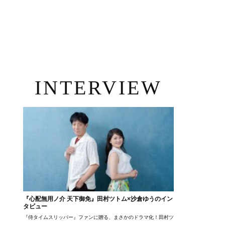
INTERVIEW
『心配無用ノ介 天下御免』田村ツトム×沙倉ゆうのイン
タビュー
『侍タイムスリッパー』ファンに贈る、まさかのドラマ化！田村ツトム×沙倉ゆうのが語