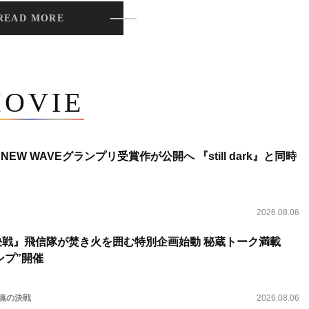
READ MORE
OVIE
NEW WAVEグランプリ受賞作が公開へ 『still dark』と同時
2026.08.06
決戦』飛信隊が焚き火を囲む特別企画始動 秘蔵トーク満載
ンプ”開催
 魂の決戦
2026.08.06