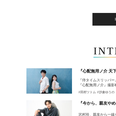
IN
『心配無用ノ介 天
『侍タイムスリッパー
『心配無用ノ介』撮影
#田村ツトム
#沙倉ゆうの
『今から、親友やめ
沢村玲、親友から一線