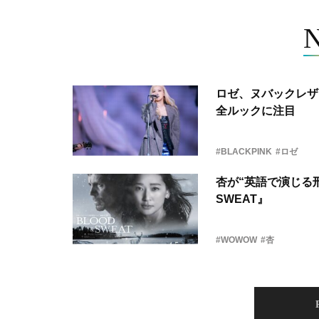
ロゼ、ヌバックレザー
全ルックに注目
#BLACKPINK
#ロゼ
杏が“英語で演じる刑
SWEAT』
#WOWOW
#杏