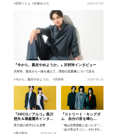
#田村ツトム
#沙倉ゆうの
2026.07.30
『今から、親友やめようか。』沢村玲インタビュー
沢村玲、親友から一線を越えて…理想の恋愛像について語る
#今から、親友やめようか。
#沢村玲
2026.06.20
『ARCO／アルコ』黒川
『ストリート・キングダ
想矢＆堀越麗禾インタビ
ム 自分の音を鳴ら
ュー
せ。』峯田和伸、若葉竜
実力派の若手2人を直撃
「俺は吉岡里帆と走ったぞ！」
也、吉岡里帆インタビュ
「あの音はすごい」それぞれの
ー
#黒川想矢
2026.04.18
忘れがたいシーンとは？