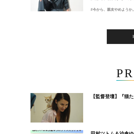
#今から、親友やめようか
PR
【監督登壇】『猫た
田村ツトム＆沙倉ゆ