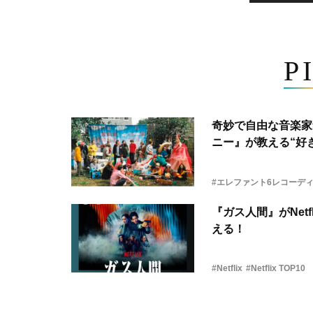
P
奇妙で自由な音楽家
ニー』が教える“好き
#エレファント6レコーデ
『ガス人間』がNetf
える！
#Netflix
#Netflix TOP10