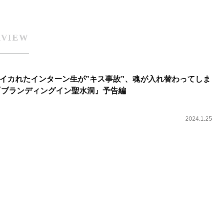
RVIEW
イカれたインターン生が”キス事故”、魂が入れ替わってしま
ン主演『ブランディングイン聖水洞』予告編
2024.1.25