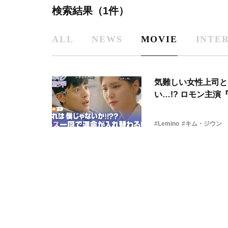
検索結果（1件）
ALL
NEWS
MOVIE
INTE
気難しい女性上司と
い…!? ロモ
#Lemino
#キム・ジウン