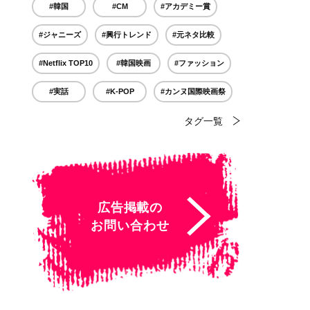
#韓国
#CM
#アカデミー賞
#ジャニーズ
#興行トレンド
#元ネタ比較
#Netflix TOP10
#韓国映画
#ファッション
#実話
#K-POP
#カンヌ国際映画祭
タグ一覧
広告掲載の
お問い合わせ