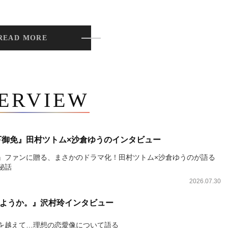
READ MORE
TERVIEW
下御免』田村ツトム×沙倉ゆうのインタビュー
』ファンに贈る、まさかのドラマ化！田村ツトム×沙倉ゆうのが語る
秘話
2026.07.30
ようか。』沢村玲インタビュー
を越えて…理想の恋愛像について語る