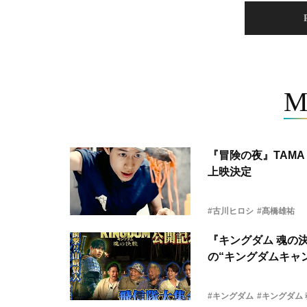
M
『冒険の夜』TAMA 
上映決定
#古川ヒロシ
#髙橋雄祐
『キングダム 魂の
の“キングダムキャ
#キングダム
#キングダム