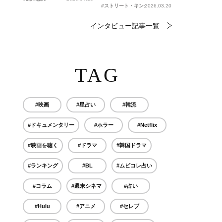
#ストリート・キングダム 自分の音を鳴らせ。
2026.03.20
インタビュー記事一覧
TAG
#映画
#星占い
#韓流
#ドキュメンタリー
#ホラー
#Netflix
#映画を聴く
#ドラマ
#韓国ドラマ
#ランキング
#BL
#ムビコレ占い
#コラム
#週末シネマ
#占い
#Hulu
#アニメ
#セレブ