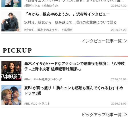
『侍タイムスリッパー』ファンに贈る、まさかのドラマ化！田村ツトム×沙倉ゆうのが語る『心配無用ノ介』撮影秘話
#田村ツトム
#沙倉ゆうの
2026.07.30
『今から、親友やめようか。』沢村玲インタビュー
沢村玲、親友から一線を越えて…理想の恋愛像について語る
#今から、親友やめようか。
#沢村玲
2026.06.20
インタビュー記事一覧
PICKUP
黒木メイサがハードなアクションで刑事役を熱演！『八神瑛
子 –上野中央署 組織犯罪対策課–』
#Hulu
#Hulu週間ランキング
2026.08.08
夏BLが真っ盛り！ 胸キュンも感動も運んでくれるおすすめ
ドラマ3選
#BL
#コントラスト
2026.08.07
ピックアップ記事一覧