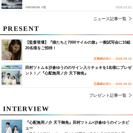
#WOWOW
#杏
2026.02.02
ニュース記事一覧
PRESENT
【監督登壇】『猫たちと7000マイルの旅』一般試写会に10組
20名様をご招待！
応募締め切り： 2026.08.15
田村ツトム＆沙倉ゆうののサイン入りチェキを1名様にプレゼ
ント！／『心配無用ノ介 天下御免』
応募締め切り： 2026.08.20
プレゼント記事一覧
INTERVIEW
『心配無用ノ介 天下御免』田村ツトム×沙倉ゆうのインタビ
ュー