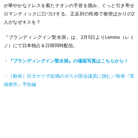
が華やかなドレスを着たナオンの手首を掴み、ぐっと引き寄せ
ロマンティックに口づけする。正反対の性格で衝突ばかりの2
人がなぜキスを？
『ブランディングイン聖水洞』は、2月5日よりLemino（レミ
ノ）にて日本独占＆日韓同時配信。
・『ブランディングイン聖水洞』の場面写真はこちらから！
・［動画］巨大ヤクザ組織のボスが国会議員に挑む／映画『英
雄都市』予告編