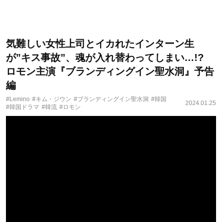
気難しい女性上司とイカれたインターン生
が”キス事故”、魂が入れ替わってしまい…!?
ロモン主演『ブランディングイン聖水洞』予告
編
#Lemino
#キム・ジウン
#ブランディングイン聖水洞
#韓国
2024.01.25
#韓国ドラマ
#韓流
#ロモン