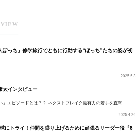
RVIEW
人ぼっち』修学旅行でともに行動する“ぼっち”たちの姿が初
ち
2025.5.3
康太インタビュー
い」エピソードとは？？ ネクストブレイク最有力の若手を直撃
ち
2025.4.26
球にトライ！仲間を盛り上げるために頑張るリーダー役『6