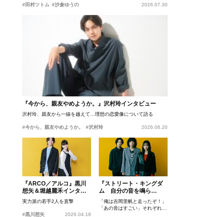
#田村ツトム
#沙倉ゆうの
2026.07.30
『今から、親友やめようか。』沢村玲インタビュー
沢村玲、親友から一線を越えて…理想の恋愛像について語る
#今から、親友やめようか。
#沢村玲
2026.06.20
『ARCO／アルコ』黒川
『ストリート・キングダ
想矢＆堀越麗禾インタビ
ム 自分の音を鳴ら
ュー
せ。』峯田和伸、若葉竜
実力派の若手2人を直撃
「俺は吉岡里帆と走ったぞ！」
也、吉岡里帆インタビュ
「あの音はすごい」それぞれの
ー
#黒川想矢
2026.04.18
忘れがたいシーンとは？