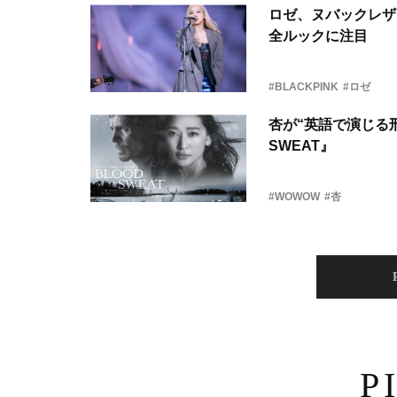
ロゼ、ヌバックレザー
全ルックに注目
#BLACKPINK
#ロゼ
杏が“英語で演じる刑
SWEAT』
#WOWOW
#杏
P