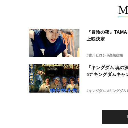
M
『冒険の夜』TAMA 
上映決定
#古川ヒロシ
#髙橋雄祐
『キングダム 魂の
の“キングダムキャ
#キングダム
#キングダム