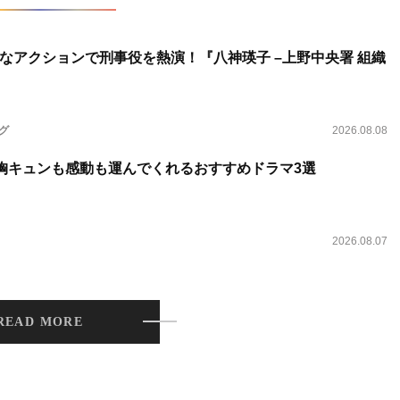
なアクションで刑事役を熱演！『八神瑛子 –上野中央署 組織
ング
2026.08.08
 胸キュンも感動も運んでくれるおすすめドラマ3選
2026.08.07
READ MORE