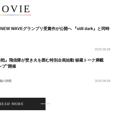
OVIE
NEW WAVEグランプリ受賞作が公開へ 『still dark』と同時
2026.08.06
決戦』飛信隊が焚き火を囲む特別企画始動 秘蔵トーク満載
ンプ”開催
 魂の決戦
2026.08.06
READ MORE