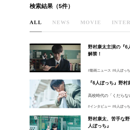
検索結果（5件）
ALL
NEWS
MOVIE
INTE
野村康太主演の『6
解禁！
#動画ニュース
#6人ぼっ
『6人ぼっち』野村
高校時代の「くだらな
#インタビュー
#6人ぼっ
野村康太、苦手な野
人ぼっち』