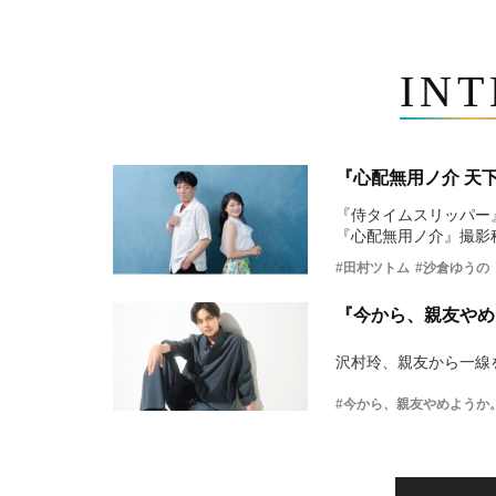
IN
『心配無用ノ介 天
『侍タイムスリッパー
『心配無用ノ介』撮影
#田村ツトム
#沙倉ゆうの
『今から、親友やめ
沢村玲、親友から一線
#今から、親友やめようか