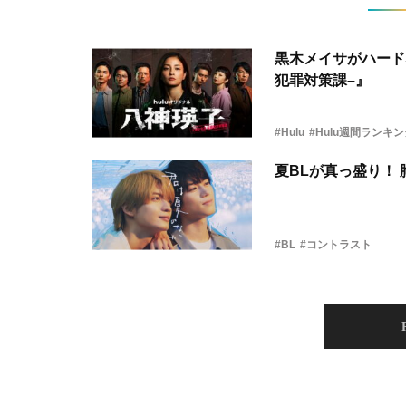
黒木メイサがハード
犯罪対策課–』
#Hulu
#Hulu週間ランキ
夏BLが真っ盛り！
#BL
#コントラスト