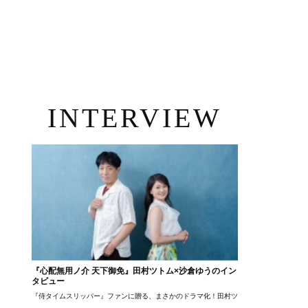
INTERVIEW
『心配無用ノ介 天下御免』田村ツトム×沙倉ゆうのイン
タビュー
『侍タイムスリッパー』ファンに贈る、まさかのドラマ化！田村ツトム×沙倉ゆうのが語